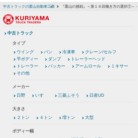
中古トラックの栗山自動車工業
『栗山の挑戦』～第１６回働き方の選択①～ 
中古トラック
タイプ
ウイング
バン
冷凍車
クレーン/セルフ
平ボディー
ダンプ
トレーラーヘッド
トレーラー
パッカー
アームロール
ミキサー
その他
メーカー
日野
いすゞ
三菱ふそう
日産UD
大きさ
２トン
４トン
増トン
大型
ボディー幅