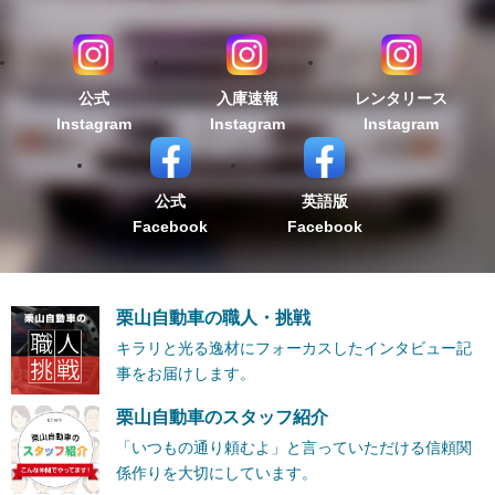
公式
入庫速報
レンタリース
Instagram
Instagram
Instagram
公式
英語版
Facebook
Facebook
栗山自動車の職人・挑戦
キラリと光る逸材にフォーカスしたインタビュー記
事をお届けします。
栗山自動車のスタッフ紹介
「いつもの通り頼むよ」と言っていただける信頼関
係作りを大切にしています。