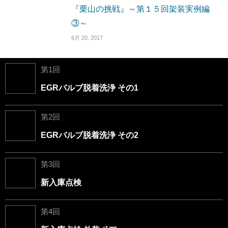
『栗山の挑戦』～第１５回架装実例編
③～
6月 20, 2017
第1回
EGRバルブ脱着洗浄 その1
第2回
EGRバルブ脱着洗浄 その2
第3回
新入庫点検
第4回