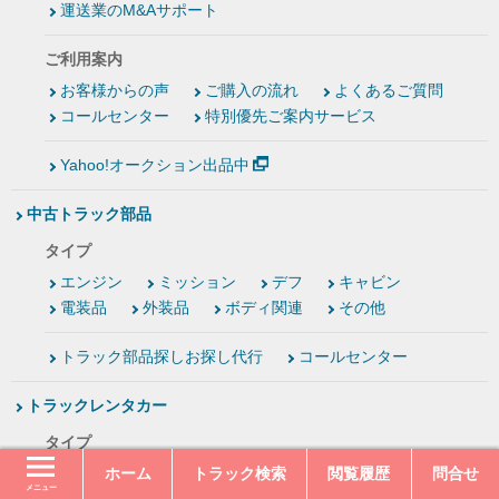
運送業のM&Aサポート
ご利用案内
お客様からの声
ご購入の流れ
よくあるご質問
コールセンター
特別優先ご案内サービス
Yahoo!オークション出品中
中古トラック部品
タイプ
エンジン
ミッション
デフ
キャビン
電装品
外装品
ボディ関連
その他
トラック部品探しお探し代行
コールセンター
トラックレンタカー
タイプ
ホーム
トラック検索
閲覧履歴
問合せ
パッカー車（塵芥車・ゴミ収集車）
冷凍車
メニュー