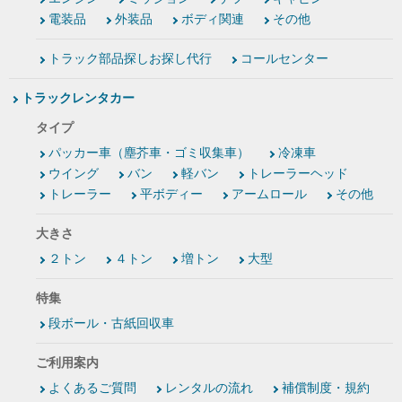
電装品
外装品
ボディ関連
その他
トラック部品探しお探し代行
コールセンター
トラックレンタカー
タイプ
パッカー車（塵芥車・ゴミ収集車）
冷凍車
ウイング
バン
軽バン
トレーラーヘッド
トレーラー
平ボディー
アームロール
その他
大きさ
２トン
４トン
増トン
大型
特集
段ボール・古紙回収車
ご利用案内
よくあるご質問
レンタルの流れ
補償制度・規約