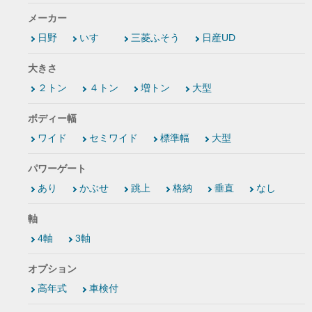
メーカー
日野
いすゞ
三菱ふそう
日産UD
大きさ
２トン
４トン
増トン
大型
ボディー幅
ワイド
セミワイド
標準幅
大型
パワーゲート
あり
かぶせ
跳上
格納
垂直
なし
軸
4軸
3軸
オプション
高年式
車検付