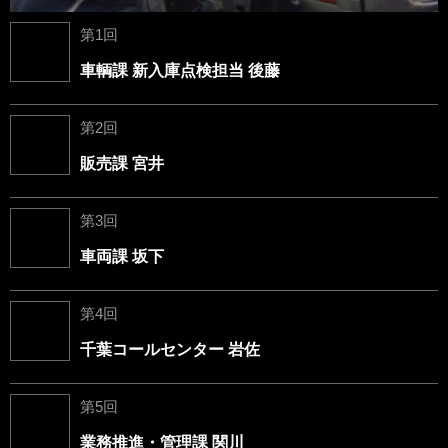
第1回
車輌課 新入庫点検担当 後藤
第2回
販売課 宮井
第3回
車両課 坂下
第4回
千葉コールセンター 岩佐
第5回
業務推進・管理課 関川