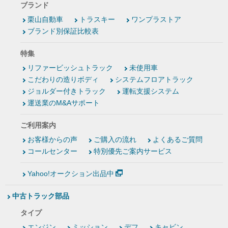
ブランド
栗山自動車
トラスキー
ワンプラストア
ブランド別保証比較表
特集
リファービッシュトラック
未使用車
こだわりの造りボディ
システムフロアトラック
ジョルダー付きトラック
運転支援システム
運送業のM&Aサポート
ご利用案内
お客様からの声
ご購入の流れ
よくあるご質問
コールセンター
特別優先ご案内サービス
Yahoo!オークション出品中
中古トラック部品
タイプ
エンジン
ミッション
デフ
キャビン