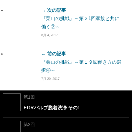
→ 次の記事
『栗山の挑戦』～第２1回家族と共に
働く②～
8月 4, 2017
← 前の記事
『栗山の挑戦』～第１９回働き方の選
択④～
7月 20, 2017
第1回
EGRバルブ脱着洗浄 その1
第2回