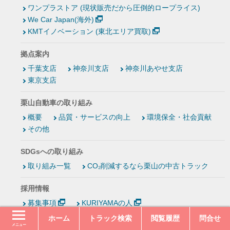
ワンプラストア (現状販売だから圧倒的ロープライス)
We Car Japan(海外)
KMTイノベーション (東北エリア買取)
拠点案内
千葉支店
神奈川支店
神奈川あやせ支店
東京支店
栗山自動車の取り組み
概要
品質・サービスの向上
環境保全・社会貢献
その他
SDGsへの取り組み
取り組み一覧
CO₂削減するなら栗山の中古トラック
採用情報
募集事項
KURIYAMAの人
KURIYAMAの想い
KURIYAMAという会社
ホーム
トラック検索
閲覧履歴
問合せ
社内制度
メニュー