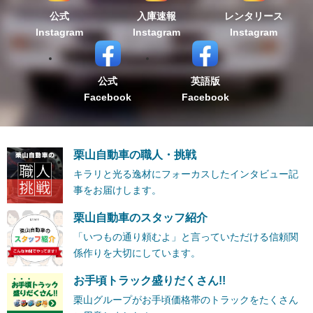
公式
入庫速報
レンタリース
Instagram
Instagram
Instagram
公式
英語版
Facebook
Facebook
栗山自動車の職人・挑戦
キラリと光る逸材にフォーカスしたインタビュー記
事をお届けします。
栗山自動車のスタッフ紹介
「いつもの通り頼むよ」と言っていただける信頼関
係作りを大切にしています。
お手頃トラック盛りだくさん!!
栗山グループがお手頃価格帯のトラックをたくさん