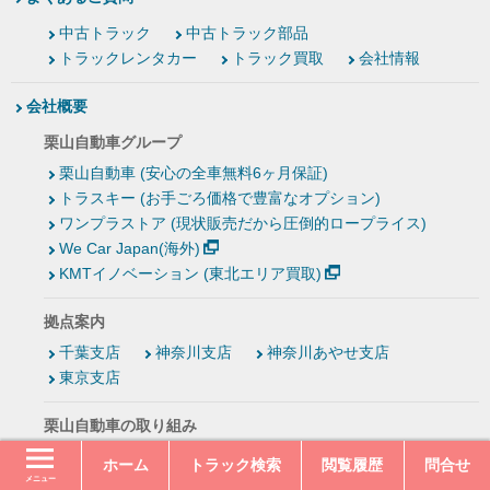
中古トラック
中古トラック部品
トラックレンタカー
トラック買取
会社情報
会社概要
栗山自動車グループ
栗山自動車 (安心の全車無料6ヶ月保証)
トラスキー (お手ごろ価格で豊富なオプション)
ワンプラストア (現状販売だから圧倒的ロープライス)
We Car Japan(海外)
KMTイノベーション (東北エリア買取)
拠点案内
千葉支店
神奈川支店
神奈川あやせ支店
東京支店
栗山自動車の取り組み
概要
品質・サービスの向上
環境保全・社会貢献
ホーム
トラック検索
閲覧履歴
問合せ
その他
メニュー