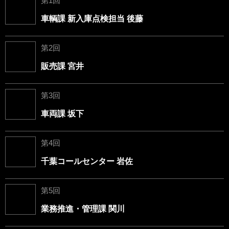
第1回
車輌課 新入庫点検担当 後藤
第2回
販売課 宮井
第3回
車両課 坂下
第4回
千葉コールセンター 岩佐
第5回
業務推進・管理課 関川