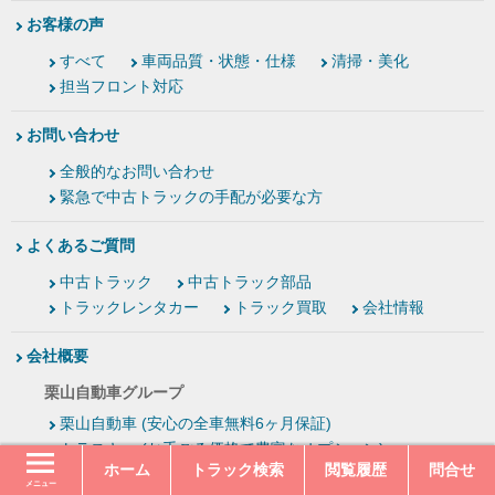
お客様の声
すべて
車両品質・状態・仕様
清掃・美化
担当フロント対応
お問い合わせ
全般的なお問い合わせ
緊急で中古トラックの手配が必要な方
よくあるご質問
中古トラック
中古トラック部品
トラックレンタカー
トラック買取
会社情報
会社概要
栗山自動車グループ
栗山自動車 (安心の全車無料6ヶ月保証)
トラスキー (お手ごろ価格で豊富なオプション)
ホーム
トラック検索
閲覧履歴
問合せ
ワンプラストア (現状販売だから圧倒的ロープライス)
メニュー