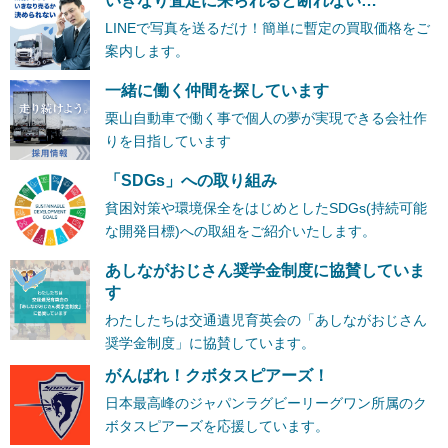
いきなり査定に来られると断れない…
LINEで写真を送るだけ！簡単に暫定の買取価格をご
案内します。
一緒に働く仲間を探しています
栗山自動車で働く事で個人の夢が実現できる会社作
りを目指しています
「SDGs」への取り組み
貧困対策や環境保全をはじめとしたSDGs(持続可能
な開発目標)への取組をご紹介いたします。
あしながおじさん奨学金制度に協賛していま
す
わたしたちは交通遺児育英会の「あしながおじさん
奨学金制度」に協賛しています。
がんばれ！クボタスピアーズ！
日本最高峰のジャパンラグビーリーグワン所属のク
ボタスピアーズを応援しています。