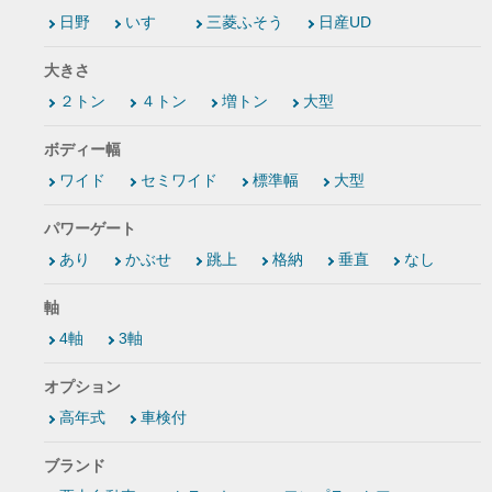
日野
いすゞ
三菱ふそう
日産UD
大きさ
２トン
４トン
増トン
大型
ボディー幅
ワイド
セミワイド
標準幅
大型
パワーゲート
あり
かぶせ
跳上
格納
垂直
なし
軸
4軸
3軸
オプション
高年式
車検付
ブランド