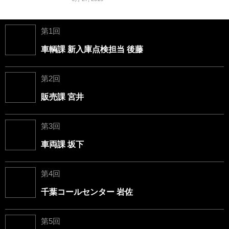
第1回
車輌課 新入庫点検担当 後藤
第2回
販売課 宮井
第3回
車両課 坂下
第4回
千葉コールセンター 岩佐
第5回