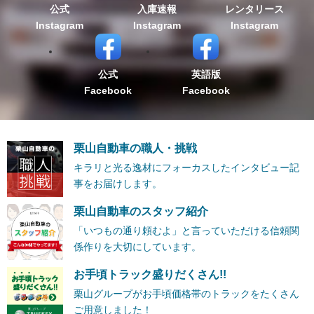
公式
入庫速報
レンタリース
Instagram
Instagram
Instagram
公式
英語版
Facebook
Facebook
栗山自動車の職人・挑戦
キラリと光る逸材にフォーカスしたインタビュー記
事をお届けします。
栗山自動車のスタッフ紹介
「いつもの通り頼むよ」と言っていただける信頼関
係作りを大切にしています。
お手頃トラック盛りだくさん!!
栗山グループがお手頃価格帯のトラックをたくさん
ご用意しました！