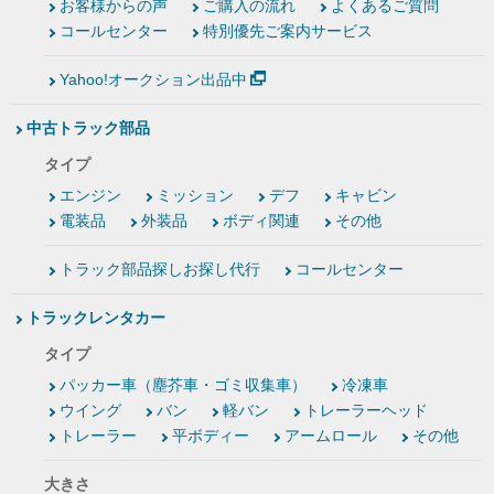
お客様からの声
ご購入の流れ
よくあるご質問
コールセンター
特別優先ご案内サービス
Yahoo!オークション出品中
中古トラック部品
タイプ
エンジン
ミッション
デフ
キャビン
電装品
外装品
ボディ関連
その他
トラック部品探しお探し代行
コールセンター
トラックレンタカー
タイプ
パッカー車（塵芥車・ゴミ収集車）
冷凍車
ウイング
バン
軽バン
トレーラーヘッド
トレーラー
平ボディー
アームロール
その他
大きさ