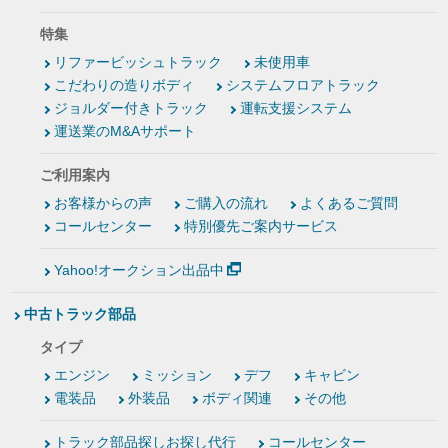
特集
リファービッシュトラック
未使用車
こだわりの造りボディ
システムフロアトラック
ジョルダー付きトラック
運転支援システム
運送業のM&Aサポート
ご利用案内
お客様からの声
ご購入の流れ
よくあるご質問
コールセンター
特別優先ご案内サービス
Yahoo!オークション出品中
中古トラック部品
タイプ
エンジン
ミッション
デフ
キャビン
電装品
外装品
ボディ関連
その他
トラック部品探しお探し代行
コールセンター