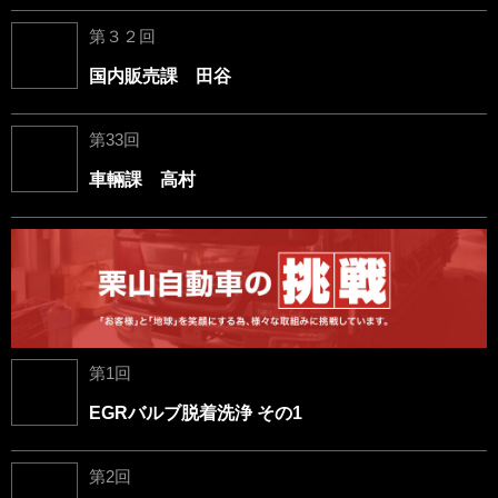
第３２回
国内販売課 田谷
第33回
車輛課 高村
第1回
EGRバルブ脱着洗浄 その1
第2回