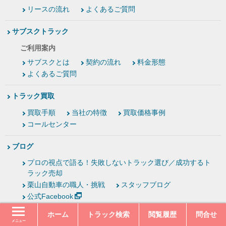
リースの流れ
よくあるご質問
サブスクトラック
ご利用案内
サブスクとは
契約の流れ
料金形態
よくあるご質問
トラック買取
買取手順
当社の特徴
買取価格事例
コールセンター
ブログ
プロの視点で語る！失敗しないトラック選び／成功するト
ラック売却
栗山自動車の職人・挑戦
スタッフブログ
公式Facebook
ホーム
トラック検索
閲覧履歴
問合せ
お客様の声
メニュー