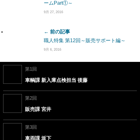
ームPart①～
9月 27, 2016
← 前の記事
職人特集 第12回～販売サポート編～
9月 6, 2016
第1回
車輌課 新入庫点検担当 後藤
第2回
販売課 宮井
第3回
車両課 坂下