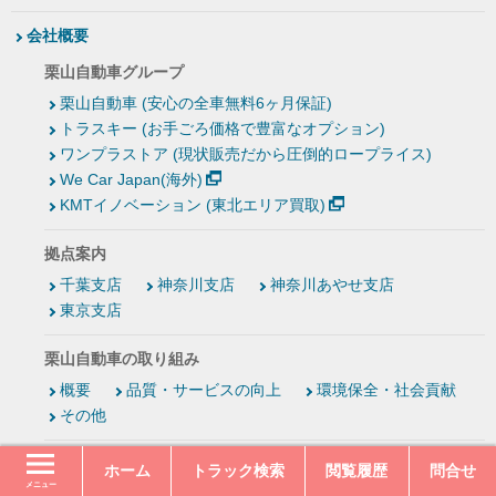
会社概要
栗山自動車グループ
栗山自動車 (安心の全車無料6ヶ月保証)
トラスキー (お手ごろ価格で豊富なオプション)
ワンプラストア (現状販売だから圧倒的ロープライス)
We Car Japan(海外)
KMTイノベーション (東北エリア買取)
拠点案内
千葉支店
神奈川支店
神奈川あやせ支店
東京支店
栗山自動車の取り組み
概要
品質・サービスの向上
環境保全・社会貢献
その他
SDGsへの取り組み
ホーム
トラック検索
閲覧履歴
問合せ
メニュー
取り組み一覧
CO₂削減するなら栗山の中古トラック