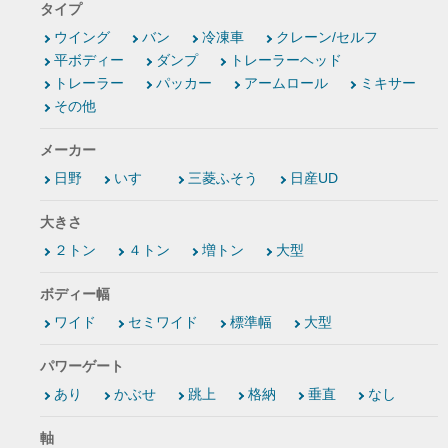
タイプ
ウイング
バン
冷凍車
クレーン/セルフ
平ボディー
ダンプ
トレーラーヘッド
トレーラー
パッカー
アームロール
ミキサー
その他
メーカー
日野
いすゞ
三菱ふそう
日産UD
大きさ
２トン
４トン
増トン
大型
ボディー幅
ワイド
セミワイド
標準幅
大型
パワーゲート
あり
かぶせ
跳上
格納
垂直
なし
軸