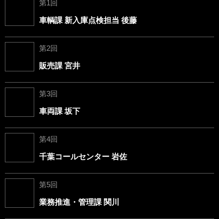
第1回
車輌課 新入庫点検担当 後藤
第2回
販売課 宮井
第3回
車両課 坂下
第4回
千葉コールセンター 岩佐
第5回
業務推進・管理課 関川