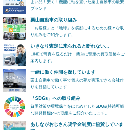
よい品！安く！機能に軸を置いた栗山自動車の最安
ブランド
栗山自動車の取り組み
「お客様」と「地球」を笑顔にするための様々な取
り組みをご紹介します。
いきなり査定に来られると断れない…
LINEで写真を送るだけ！簡単に暫定の買取価格をご
案内します。
一緒に働く仲間を探しています
栗山自動車で働く事で個人の夢が実現できる会社作
りを目指しています
「SDGs」への取り組み
貧困対策や環境保全をはじめとしたSDGs(持続可能
な開発目標)への取組をご紹介いたします。
あしながおじさん奨学金制度に協賛していま