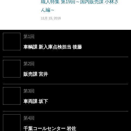
職人特集 第19回～国内販売課 小林さ
ん編～
11月 15, 2016
第1回
車輌課 新入庫点検担当 後藤
第2回
販売課 宮井
第3回
車両課 坂下
第4回
千葉コールセンター 岩佐