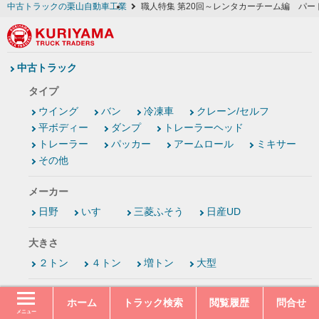
中古トラックの栗山自動車工業
職人特集 第20回～レンタカーチーム編 パー
中古トラック
タイプ
ウイング
バン
冷凍車
クレーン/セルフ
平ボディー
ダンプ
トレーラーヘッド
トレーラー
パッカー
アームロール
ミキサー
その他
メーカー
日野
いすゞ
三菱ふそう
日産UD
大きさ
２トン
４トン
増トン
大型
ボディー幅
ホーム
トラック検索
閲覧履歴
問合せ
ワイド
セミワイド
標準幅
大型
メニュー