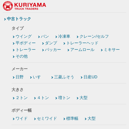
中古トラック
タイプ
ウイング
バン
冷凍車
クレーン/セルフ
平ボディー
ダンプ
トレーラーヘッド
トレーラー
パッカー
アームロール
ミキサー
その他
メーカー
日野
いすゞ
三菱ふそう
日産UD
大きさ
２トン
４トン
増トン
大型
ボディー幅
ワイド
セミワイド
標準幅
大型