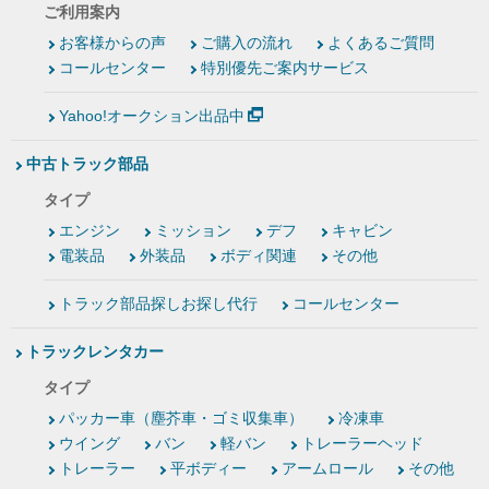
ご利用案内
お客様からの声
ご購入の流れ
よくあるご質問
コールセンター
特別優先ご案内サービス
Yahoo!オークション出品中
中古トラック部品
タイプ
エンジン
ミッション
デフ
キャビン
電装品
外装品
ボディ関連
その他
トラック部品探しお探し代行
コールセンター
トラックレンタカー
タイプ
パッカー車（塵芥車・ゴミ収集車）
冷凍車
ウイング
バン
軽バン
トレーラーヘッド
トレーラー
平ボディー
アームロール
その他