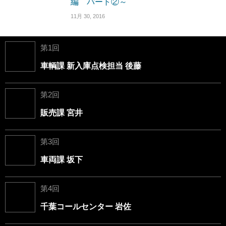
編 パート②～
11月 30, 2016
第1回
車輌課 新入庫点検担当 後藤
第2回
販売課 宮井
第3回
車両課 坂下
第4回
千葉コールセンター 岩佐