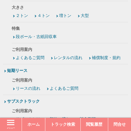
大きさ
２トン
４トン
増トン
大型
特集
段ボール・古紙回収車
ご利用案内
よくあるご質問
レンタルの流れ
補償制度・規約
短期リース
ご利用案内
リースの流れ
よくあるご質問
サブスクトラック
ご利用案内
サブスクとは
契約の流れ
料金形態
ホーム
トラック検索
閲覧履歴
問合せ
よくあるご質問
メニュー