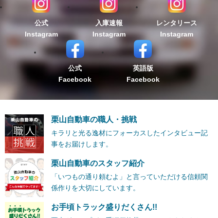
公式
入庫速報
レンタリース
Instagram
Instagram
Instagram
公式
英語版
Facebook
Facebook
栗山自動車の職人・挑戦
キラリと光る逸材にフォーカスしたインタビュー記
事をお届けします。
栗山自動車のスタッフ紹介
「いつもの通り頼むよ」と言っていただける信頼関
係作りを大切にしています。
お手頃トラック盛りだくさん!!