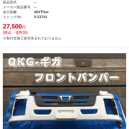
部品型式
--
メーカー部品番号
--
走行距離
484千km
ストックNo.
5-53741
27,500
円
(税込・送料別)
※取付交換工賃等含まれておりません