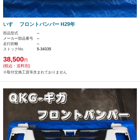
いすゞ フロントバンパー H29年
部品型式
--
メーカー部品番号
--
走行距離
--
ストックNo.
5-34335
38,500
円
(税込・送料別)
※取付交換工賃等含まれておりません