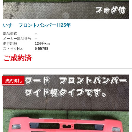
いすゞ フロントバンパー H25年
部品型式
--
メーカー部品番号
--
走行距離
124千km
ストックNo.
5-55798
ご成約済
成約御礼