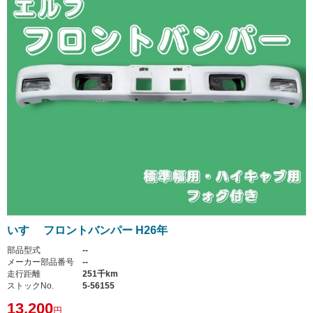
いすゞ フロントバンパー H26年
部品型式
--
メーカー部品番号
--
走行距離
251千km
ストックNo.
5-56155
13,200
円