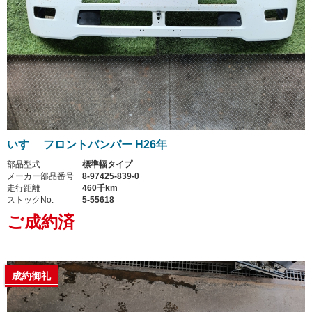
いすゞ フロントバンパー H26年
部品型式
標準幅タイプ
メーカー部品番号
8-97425-839-0
走行距離
460千km
ストックNo.
5-55618
ご成約済
成約御礼