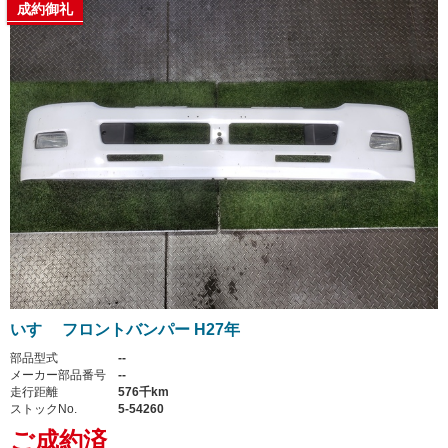
成約御礼
いすゞ フロントバンパー H27年
部品型式
--
メーカー部品番号
--
走行距離
576千km
ストックNo.
5-54260
ご成約済