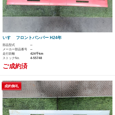
いすゞ フロントバンパー H24年
部品型式
--
メーカー部品番号
--
走行距離
424千km
ストックNo.
4-55748
ご成約済
成約御礼