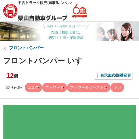
中古トラック販売/買取/レンタル
フロントバンパー
フロントバンパー いすゞ
12
個
表示形式/順番変更
絞り込み
エルフ
フォワード
フォワードジャストン
ギガ