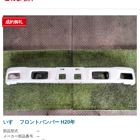
成約御礼
いすゞ フロントバンパー H20年
部品型式
--
メーカー部品番号
--