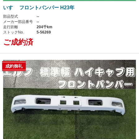
いすゞ フロントバンパー H23年
部品型式
--
メーカー部品番号
--
走行距離
204千km
ストックNo.
5-56269
ご成約済
成約御礼