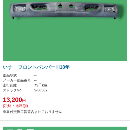
いすゞ フロントバンパー H18年
部品型式
--
メーカー部品番号
--
走行距離
75千km
ストックNo.
5-56502
13,200
円
(税込・送料別)
※取付交換工賃等含まれておりません