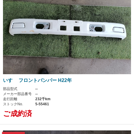
いすゞ フロントバンパー H22年
部品型式
--
メーカー部品番号
--
走行距離
232千km
ストックNo.
5-55461
ご成約済