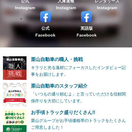
公式
入庫速報
レンタリース
Instagram
Instagram
Instagram
公式
英語版
Facebook
Facebook
栗山自動車の職人・挑戦
キラリと光る逸材にフォーカスしたインタビュー記
事をお届けします。
栗山自動車のスタッフ紹介
「いつもの通り頼むよ」と言っていただける信頼関
係作りを大切にしています。
お手頃トラック盛りだくさん!!
栗山グループがお手頃価格帯のトラックをたくさん
ご用意しました！