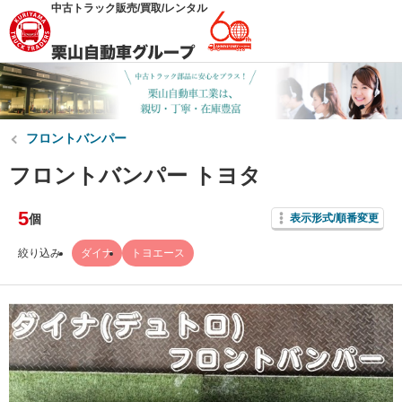
中古トラック販売/買取/レンタル
フロントバンパー
フロントバンパー トヨタ
5
個
表示形式/順番変更
絞り込み
ダイナ
トヨエース