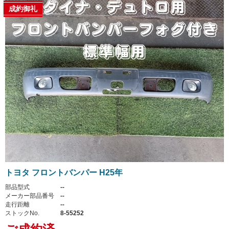
成約御礼
トヨタ フロントバンパー H25年
部品型式
--
メーカー部品番号
--
走行距離
--
ストックNo.
8-55252