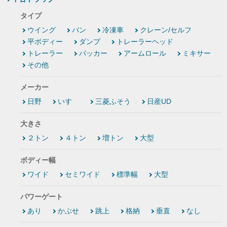
タイプ
ウイング
バン
冷凍車
クレーン/セルフ
平ボディー
ダンプ
トレーラーヘッド
トレーラー
パッカー
アームロール
ミキサー
その他
メーカー
日野
いすゞ
三菱ふそう
日産UD
大きさ
２トン
４トン
増トン
大型
ボディー幅
ワイド
セミワイド
標準幅
大型
パワーゲート
あり
かぶせ
跳上
格納
垂直
なし