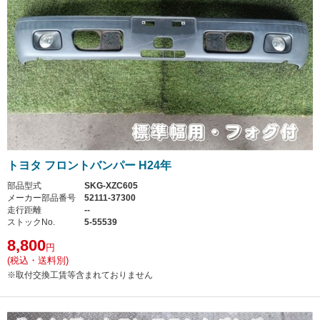
トヨタ フロントバンパー H24年
部品型式
SKG-XZC605
メーカー部品番号
52111-37300
走行距離
--
ストックNo.
5-55539
8,800
円
(税込・送料別)
※取付交換工賃等含まれておりません