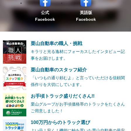
公式
英語版
Facebook
Facebook
栗山自動車の職人・挑戦
キラリと光る逸材にフォーカスしたインタビュー記
事をお届けします。
栗山自動車のスタッフ紹介
「いつもの通り頼むよ」と言っていただける信頼関
係作りを大切にしています。
お手頃トラック盛りだくさん!!
栗山グループがお手頃価格帯のトラックをたくさん
ご用意しました！
100万円からのトラック選び
よい品！安く！機能に軸を置いた栗山自動車の最安