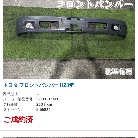
トヨタ フロントバンパー H28年
部品型式
--
メーカー部品番号
52111-37301
走行距離
203千km
ストックNo.
5-55824
ご成約済