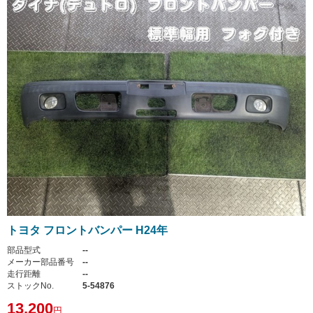
トヨタ フロントバンパー H24年
部品型式
--
メーカー部品番号
--
走行距離
--
ストックNo.
5-54876
13,200
円