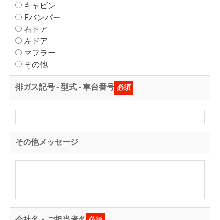
キャビン
Fバンパー
右ドア
左ドア
マフラー
その他
排ガス記号 - 型式 - 車台番号
必須
その他メッセージ
会社名・ご担当者名
必須