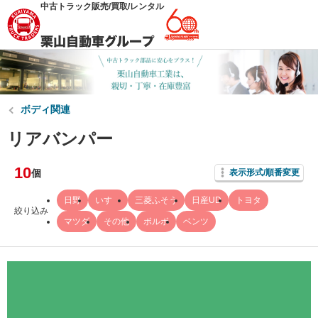
中古トラック販売/買取/レンタル
ボディ関連
リアバンパー
10
個
表示形式/順番変更
日野
いすゞ
三菱ふそう
日産UD
トヨタ
絞り込み
マツダ
その他
ボルボ
ベンツ