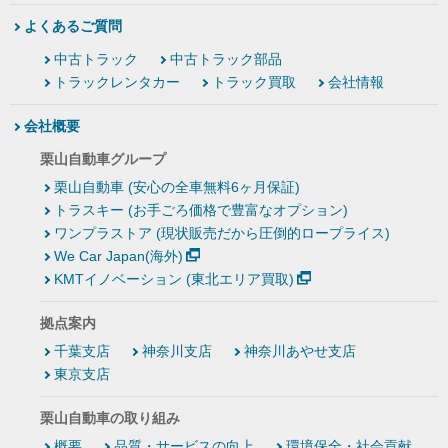
よくあるご質問
中古トラック
中古トラック部品
トラックレンタカー
トラック買取
会社情報
会社概要
栗山自動車グループ
栗山自動車 (安心の全車無料6ヶ月保証)
トラスキー (お手ごろ価格で豊富なオプション)
ワンプラストア (現状販売だから圧倒的ロープライス)
We Car Japan(海外)
KMTイノベーション (東北エリア買取)
拠点案内
千葉支店
神奈川支店
神奈川あやせ支店
東京支店
栗山自動車の取り組み
概要
品質・サービスの向上
環境保全・社会貢献