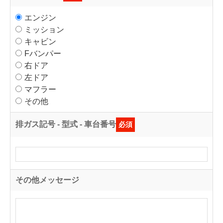
エンジン
ミッション
キャビン
Fバンパー
右ドア
左ドア
マフラー
その他
排ガス記号 - 型式 - 車台番号
必須
その他メッセージ