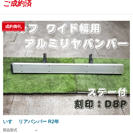
ご成約済
成約御礼
いすゞ リアバンパー R2年
部品型式
--