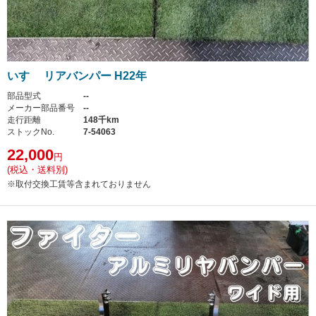
いすゞ リアバンパー H22年
部品型式
--
メーカー部品番号
--
走行距離
148千km
ストックNo.
7-54063
22,000
円
(税込・送料別)
※取付交換工賃等含まれておりません