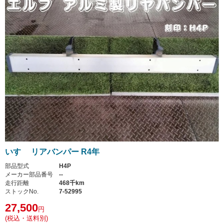
いすゞ リアバンパー R4年
部品型式
H4P
メーカー部品番号
--
走行距離
468千km
ストックNo.
7-52995
27,500
円
(税込・送料別)