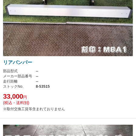
リアバンパー
部品型式
--
メーカー部品番号
--
走行距離
--
ストックNo.
8-53515
33,000
円
(税込・送料別)
※取付交換工賃等含まれておりません