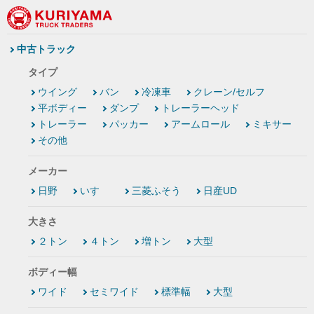
中古トラック
タイプ
ウイング
バン
冷凍車
クレーン/セルフ
平ボディー
ダンプ
トレーラーヘッド
トレーラー
パッカー
アームロール
ミキサー
その他
メーカー
日野
いすゞ
三菱ふそう
日産UD
大きさ
２トン
４トン
増トン
大型
ボディー幅
ワイド
セミワイド
標準幅
大型