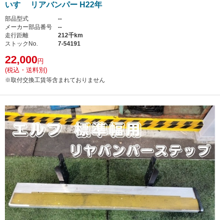
いすゞ リアバンパー H22年
部品型式
--
メーカー部品番号
--
走行距離
212千km
ストックNo.
7-54191
22,000
円
(税込・送料別)
※取付交換工賃等含まれておりません