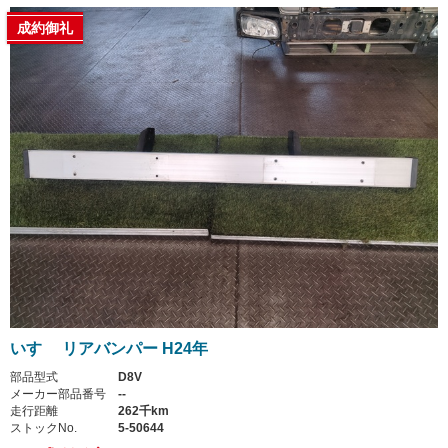
成約御礼
いすゞ リアバンパー H24年
部品型式
D8V
メーカー部品番号
--
走行距離
262千km
ストックNo.
5-50644