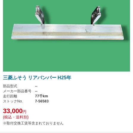
三菱ふそう リアバンパー H25年
部品型式
--
メーカー部品番号
--
走行距離
77千km
ストックNo.
7-56583
33,000
円
(税込・送料別)
※取付交換工賃等含まれておりません