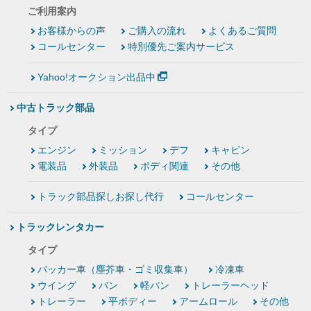
ご利用案内
お客様からの声
ご購入の流れ
よくあるご質問
コールセンター
特別優先ご案内サービス
Yahoo!オークション出品中
中古トラック部品
タイプ
エンジン
ミッション
デフ
キャビン
電装品
外装品
ボディ関連
その他
トラック部品探しお探し代行
コールセンター
トラックレンタカー
タイプ
パッカー車（塵芥車・ゴミ収集車）
冷凍車
ウイング
バン
軽バン
トレーラーヘッド
トレーラー
平ボディー
アームロール
その他