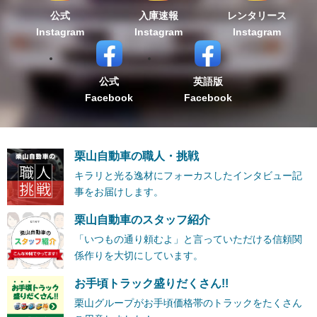
公式
入庫速報
レンタリース
Instagram
Instagram
Instagram
公式
英語版
Facebook
Facebook
栗山自動車の職人・挑戦
キラリと光る逸材にフォーカスしたインタビュー記
事をお届けします。
栗山自動車のスタッフ紹介
「いつもの通り頼むよ」と言っていただける信頼関
係作りを大切にしています。
お手頃トラック盛りだくさん!!
栗山グループがお手頃価格帯のトラックをたくさん