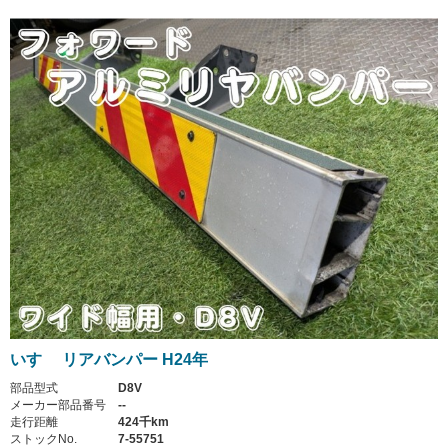
いすゞ リアバンパー H24年
部品型式
D8V
メーカー部品番号
--
走行距離
424千km
ストックNo.
7-55751