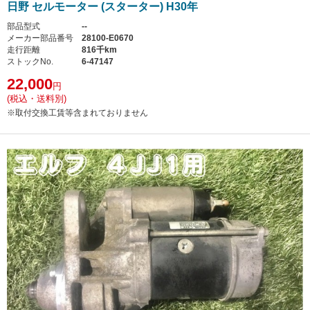
日野 セルモーター (スターター) H30年
部品型式
--
メーカー部品番号
28100-E0670
走行距離
816千km
ストックNo.
6-47147
22,000
円
(税込・送料別)
※取付交換工賃等含まれておりません