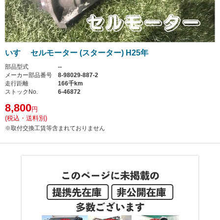
いすゞ セルモーター (スターター) H25年
部品型式
--
メーカー部品番号
8-98029-887-2
走行距離
166千km
ストックNo.
6-46872
8,800
円
(税込・送料別)
※取付交換工賃等含まれておりません