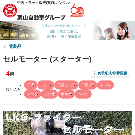
中古トラック販売/買取/レンタル
電装品
セルモーター (スターター)
4
個
表示形式/順番変更
日野
いすゞ
三菱ふそう
日産UD
トヨタ
絞り込み
マツダ
その他
ボルボ
ベンツ