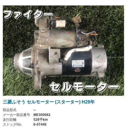
三菱ふそう セルモーター (スターター) H28年
部品型式
--
メーカー部品番号
ME300682
走行距離
528千km
ストックNo.
6-47446