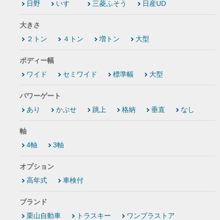
日野
いすゞ
三菱ふそう
日産UD
大きさ
２トン
４トン
増トン
大型
ボディー幅
ワイド
セミワイド
標準幅
大型
パワーゲート
あり
かぶせ
跳上
格納
垂直
なし
軸
4軸
3軸
オプション
高年式
車検付
ブランド
栗山自動車
トラスキー
ワンプラストア