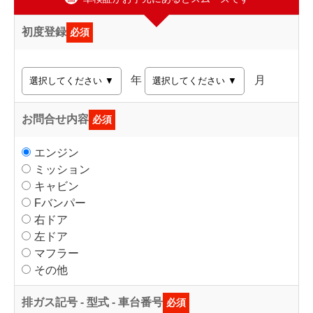
初度登録
必須
年
月
お問合せ内容
必須
エンジン
ミッション
キャビン
Fバンパー
右ドア
左ドア
マフラー
その他
排ガス記号 - 型式 - 車台番号
必須