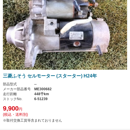
三菱ふそう セルモーター (スターター) H24年
部品型式
--
メーカー部品番号
ME300682
走行距離
448千km
ストックNo.
6-51239
9,900
円
(税込・送料別)
※取付交換工賃等含まれておりません