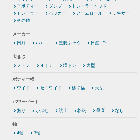
平ボディー
ダンプ
トレーラーヘッド
トレーラー
パッカー
アームロール
ミキサー
その他
メーカー
日野
いすゞ
三菱ふそう
日産UD
大きさ
２トン
４トン
増トン
大型
ボディー幅
ワイド
セミワイド
標準幅
大型
パワーゲート
あり
かぶせ
跳上
格納
垂直
なし
軸
4軸
3軸