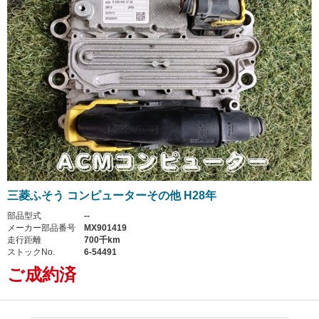
三菱ふそう コンピューターその他 H28年
部品型式
--
メーカー部品番号
MX901419
走行距離
700千km
ストックNo.
6-54491
ご成約済