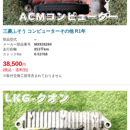
三菱ふそう コンピューターその他 R1年
部品型式
--
メーカー部品番号
MX928284
走行距離
853千km
ストックNo.
6-53768
38,500
円
(税込・送料別)
※取付交換工賃等含まれておりません