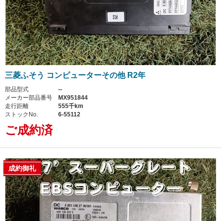
三菱ふそう コンピューターその他 R2年
部品型式
--
メーカー部品番号
MX951844
走行距離
555千km
ストックNo.
6-55112
ご成約済
成約御礼