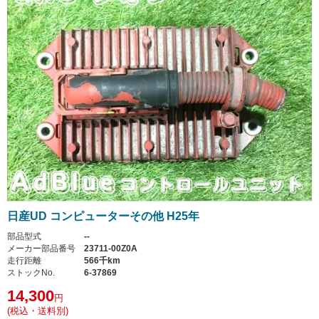
日産UD コンピューターその他 H25年
部品型式
--
メーカー部品番号
23711-00Z0A
走行距離
566千km
ストックNo.
6-37869
14,300
円
(税込・送料別)