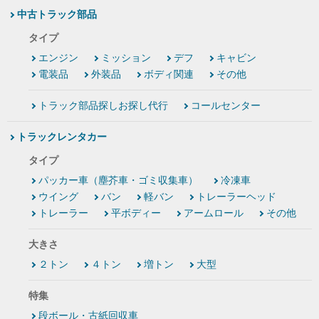
中古トラック部品
タイプ
エンジン
ミッション
デフ
キャビン
電装品
外装品
ボディ関連
その他
トラック部品探しお探し代行
コールセンター
トラックレンタカー
タイプ
パッカー車（塵芥車・ゴミ収集車）
冷凍車
ウイング
バン
軽バン
トレーラーヘッド
トレーラー
平ボディー
アームロール
その他
大きさ
２トン
４トン
増トン
大型
特集
段ボール・古紙回収車