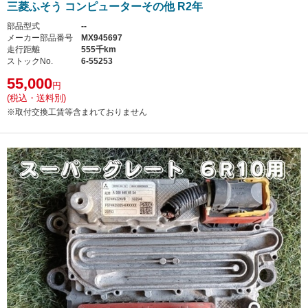
三菱ふそう コンピューターその他 R2年
部品型式
--
メーカー部品番号
MX945697
走行距離
555千km
ストックNo.
6-55253
55,000
円
(税込・送料別)
※取付交換工賃等含まれておりません