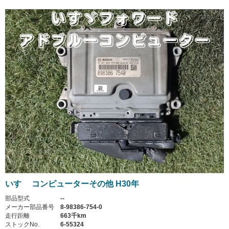
いすゞ コンピューターその他 H30年
部品型式
--
メーカー部品番号
8-98386-754-0
走行距離
663千km
ストックNo.
6-55324