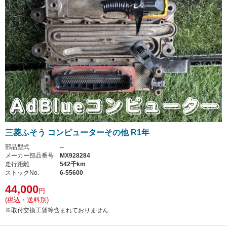
三菱ふそう コンピューターその他 R1年
部品型式
--
メーカー部品番号
MX928284
走行距離
542千km
ストックNo.
6-55600
44,000
円
(税込・送料別)
※取付交換工賃等含まれておりません