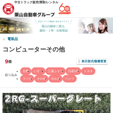
中古トラック販売/買取/レンタル
電装品
コンピューターその他
9
個
表示形式/順番変更
日野
いすゞ
三菱ふそう
日産UD
トヨタ
絞り込み
マツダ
その他
ボルボ
ベンツ