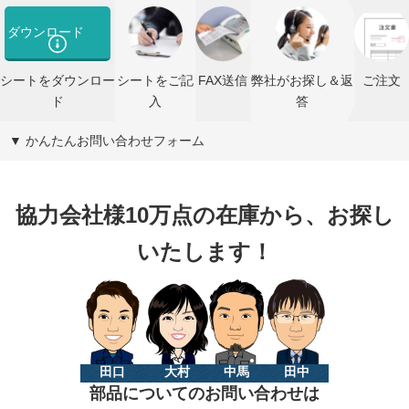
ダウンロード
シートをダウンロー
シートをご記
FAX送信
弊社がお探し＆返
ご注文
ド
入
答
▼ かんたんお問い合わせフォーム
協力会社様10万点の在庫から、お探し
いたします！
田口
大村
中馬
田中
部品についてのお問い合わせは