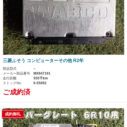
三菱ふそう コンピューターその他 R2年
部品型式
--
メーカー部品番号
MX947191
走行距離
555千km
ストックNo.
6-55092
ご成約済
成約御礼