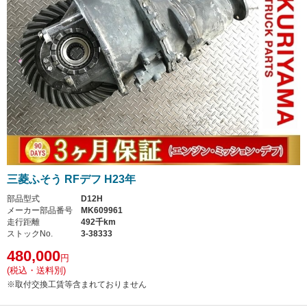
三菱ふそう RFデフ H23年
部品型式
D12H
メーカー部品番号
MK609961
走行距離
492千km
ストックNo.
3-38333
480,000
円
(税込・送料別)
※取付交換工賃等含まれておりません