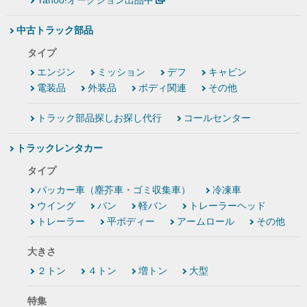
Yahoo!オークション出品中
中古トラック部品
タイプ
エンジン
ミッション
デフ
キャビン
電装品
外装品
ボディ関連
その他
トラック部品探しお探し代行
コールセンター
トラックレンタカー
タイプ
パッカー車（塵芥車・ゴミ収集車）
冷凍車
ウイング
バン
軽バン
トレーラーヘッド
トレーラー
平ボディー
アームロール
その他
大きさ
２トン
４トン
増トン
大型
特集