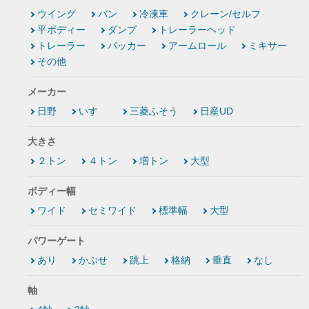
ウイング
バン
冷凍車
クレーン/セルフ
平ボディー
ダンプ
トレーラーヘッド
トレーラー
パッカー
アームロール
ミキサー
その他
メーカー
日野
いすゞ
三菱ふそう
日産UD
大きさ
２トン
４トン
増トン
大型
ボディー幅
ワイド
セミワイド
標準幅
大型
パワーゲート
あり
かぶせ
跳上
格納
垂直
なし
軸