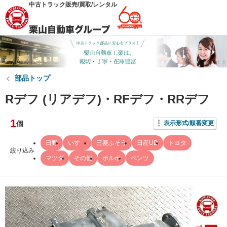
中古トラック販売/買取/レンタル
部品トップ
Rデフ (リアデフ)・RFデフ・RRデフ
1
個
表示形式/順番変更
日野
いすゞ
三菱ふそう
日産UD
トヨタ
絞り込み
マツダ
その他
ボルボ
ベンツ