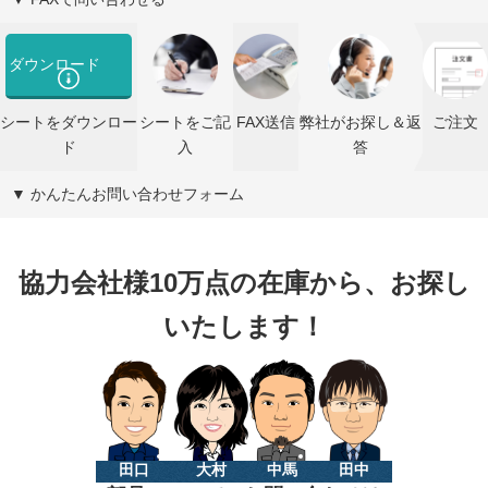
ダウンロード
シートをダウンロー
シートをご記
FAX送信
弊社がお探し＆返
ご注文
ド
入
答
▼ かんたんお問い合わせフォーム
協力会社様10万点の在庫から、お探し
いたします！
田口
大村
中馬
田中