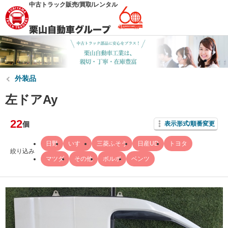
中古トラック販売/買取/レンタル
外装品
左ドアAy
22
個
表示形式/順番変更
日野
いすゞ
三菱ふそう
日産UD
トヨタ
絞り込み
マツダ
その他
ボルボ
ベンツ