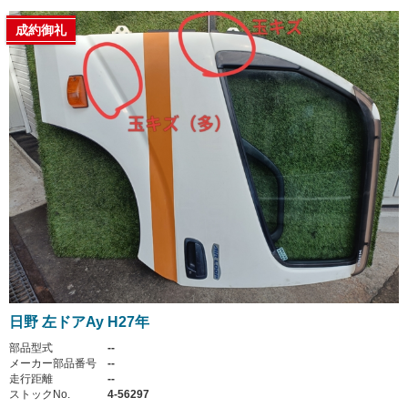
成約御礼
日野 左ドアAy H27年
部品型式
--
メーカー部品番号
--
走行距離
--
ストックNo.
4-56297