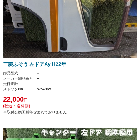
三菱ふそう 左ドアAy H22年
部品型式
--
メーカー部品番号
--
走行距離
--
ストックNo.
5-54965
22,000
円
(税込・送料別)
※取付交換工賃等含まれておりません