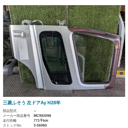
三菱ふそう 左ドアAy H28年
部品型式
--
メーカー部品番号
MC992098
走行距離
771千km
ストックNo.
5-56060