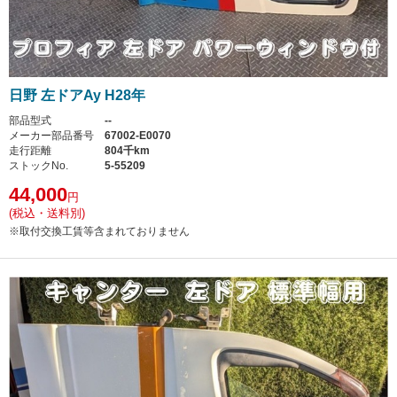
日野 左ドアAy H28年
部品型式
--
メーカー部品番号
67002-E0070
走行距離
804千km
ストックNo.
5-55209
44,000
円
(税込・送料別)
※取付交換工賃等含まれておりません