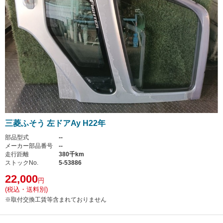
三菱ふそう 左ドアAy H22年
部品型式
--
メーカー部品番号
--
走行距離
380千km
ストックNo.
5-53886
22,000
円
(税込・送料別)
※取付交換工賃等含まれておりません