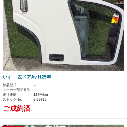
いすゞ 左ドアAy H25年
部品型式
--
メーカー部品番号
--
走行距離
124千km
ストックNo.
5-55735
ご成約済