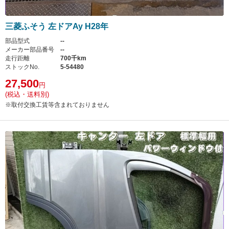
三菱ふそう 左ドアAy H28年
部品型式
--
メーカー部品番号
--
走行距離
700千km
ストックNo.
5-54480
27,500
円
(税込・送料別)
※取付交換工賃等含まれておりません