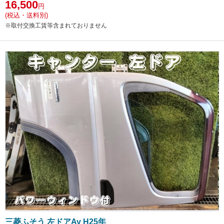
16,500
円
(税込・送料別)
※取付交換工賃等含まれておりません
三菱ふそう 左ドアAy H25年