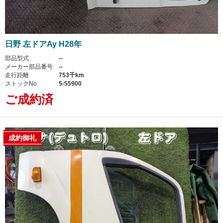
日野 左ドアAy H28年
部品型式
--
メーカー部品番号
--
走行距離
753千km
ストックNo.
5-55900
ご成約済
成約御礼