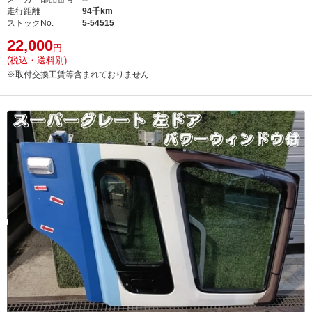
走行距離
94千km
ストックNo.
5-54515
22,000
円
(税込・送料別)
※取付交換工賃等含まれておりません