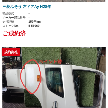
三菱ふそう 左ドアAy H28年
部品型式
--
メーカー部品番号
--
走行距離
157千km
ストックNo.
5-56069
ご成約済
成約御礼