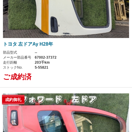
トヨタ 左ドアAy H28年
部品型式
--
メーカー部品番号
67002-37372
走行距離
203千km
ストックNo.
5-55821
ご成約済
成約御礼