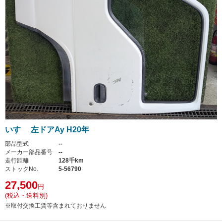
いすゞ 左ドアAy H20年
部品型式
--
メーカー部品番号
--
走行距離
128千km
ストックNo.
5-56790
27,500
円
(税込・送料別)
※取付交換工賃等含まれておりません