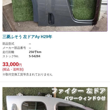
三菱ふそう 左ドアAy H29年
部品型式
--
メーカー部品番号
--
走行距離
256千km
ストックNo.
5-54284
33,000
円
(税込・送料別)
※取付交換工賃等含まれておりません