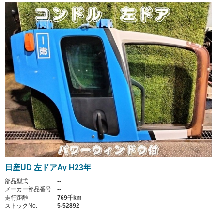
日産UD 左ドアAy H23年
部品型式
--
メーカー部品番号
--
走行距離
769千km
ストックNo.
5-52892