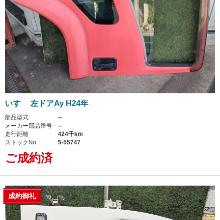
いすゞ 左ドアAy H24年
部品型式
--
メーカー部品番号
--
走行距離
424千km
ストックNo.
5-55747
ご成約済
成約御礼