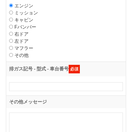
エンジン
ミッション
キャビン
Fバンパー
右ドア
左ドア
マフラー
その他
排ガス記号 - 型式 - 車台番号
必須
その他メッセージ