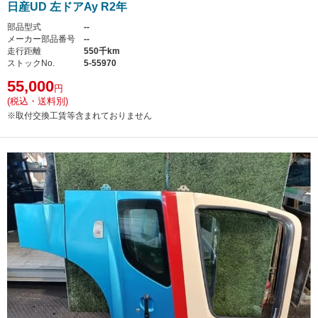
日産UD 左ドアAy R2年
部品型式
--
メーカー部品番号
--
走行距離
550千km
ストックNo.
5-55970
55,000
円
(税込・送料別)
※取付交換工賃等含まれておりません