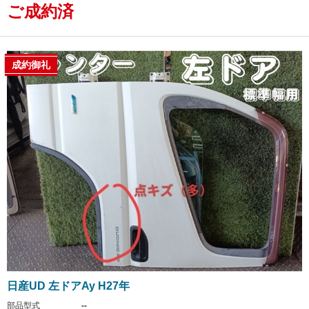
ご成約済
成約御礼
日産UD 左ドアAy H27年
部品型式
--