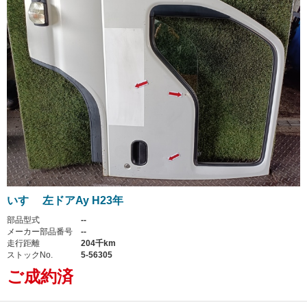
いすゞ 左ドアAy H23年
部品型式
--
メーカー部品番号
--
走行距離
204千km
ストックNo.
5-56305
ご成約済