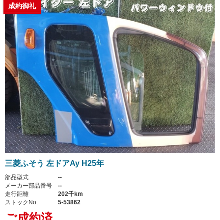
成約御礼
三菱ふそう 左ドアAy H25年
部品型式
--
メーカー部品番号
--
走行距離
202千km
ストックNo.
5-53862
ご成約済