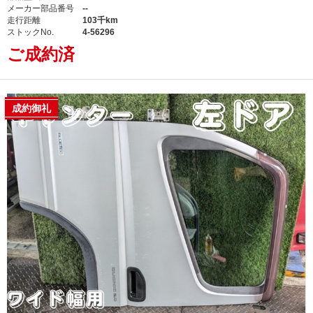
メーカー部品番号
--
走行距離
103千km
ストックNo.
4-56296
ご成約済
成約御礼