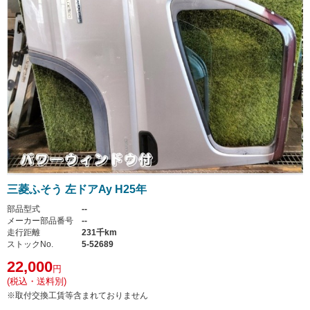
三菱ふそう 左ドアAy H25年
部品型式
--
メーカー部品番号
--
走行距離
231千km
ストックNo.
5-52689
22,000
円
(税込・送料別)
※取付交換工賃等含まれておりません