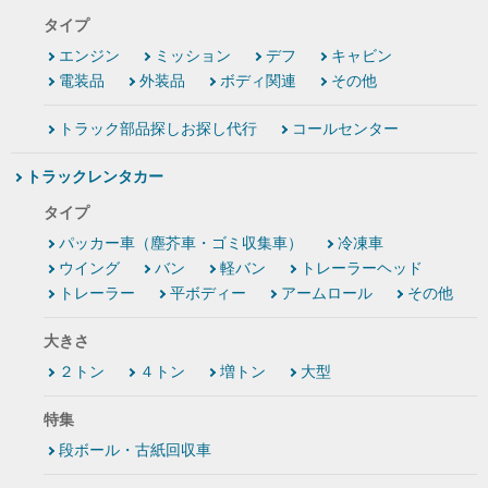
タイプ
エンジン
ミッション
デフ
キャビン
電装品
外装品
ボディ関連
その他
トラック部品探しお探し代行
コールセンター
トラックレンタカー
タイプ
パッカー車（塵芥車・ゴミ収集車）
冷凍車
ウイング
バン
軽バン
トレーラーヘッド
トレーラー
平ボディー
アームロール
その他
大きさ
２トン
４トン
増トン
大型
特集
段ボール・古紙回収車