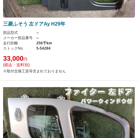
三菱ふそう 左ドアAy H29年
部品型式
--
メーカー部品番号
--
走行距離
256千km
ストックNo.
5-54284
33,000
円
(税込・送料別)
※取付交換工賃等含まれておりません