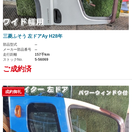
三菱ふそう 左ドアAy H28年
部品型式
--
メーカー部品番号
--
走行距離
157千km
ストックNo.
5-56069
ご成約済
成約御礼