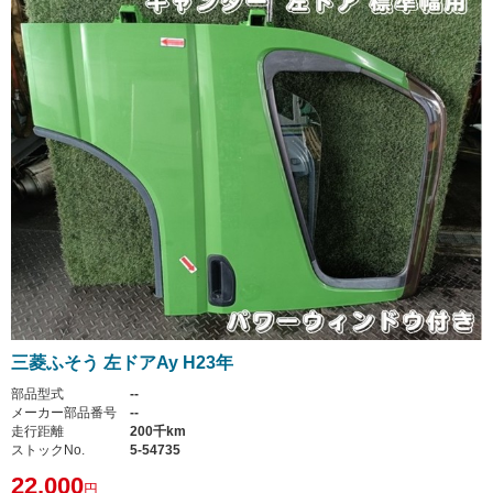
三菱ふそう 左ドアAy H23年
部品型式
--
メーカー部品番号
--
走行距離
200千km
ストックNo.
5-54735
22,000
円