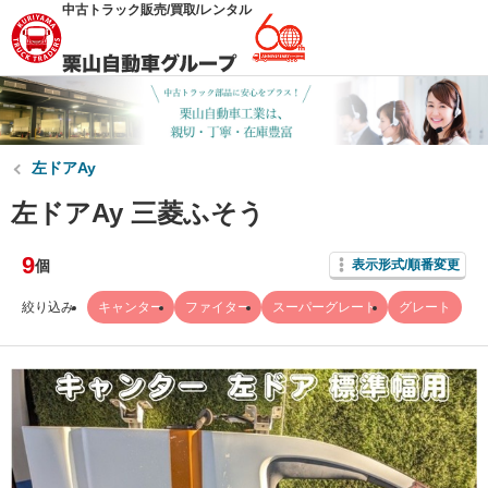
中古トラック販売/買取/レンタル
左ドアAy
左ドアAy 三菱ふそう
9
個
表示形式/順番変更
絞り込み
キャンター
ファイター
スーパーグレート
グレート