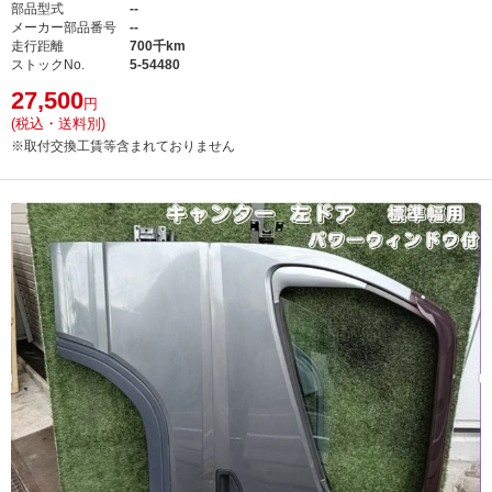
部品型式
--
メーカー部品番号
--
走行距離
700千km
ストックNo.
5-54480
27,500
円
(税込・送料別)
※取付交換工賃等含まれておりません