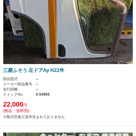
三菱ふそう 左ドアAy H22年
部品型式
--
メーカー部品番号
--
走行距離
--
ストックNo.
5-54965
22,000
円
(税込・送料別)
※取付交換工賃等含まれておりません