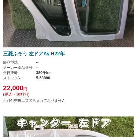
三菱ふそう 左ドアAy H22年
部品型式
--
メーカー部品番号
--
走行距離
380千km
ストックNo.
5-53886
22,000
円
(税込・送料別)
※取付交換工賃等含まれておりません