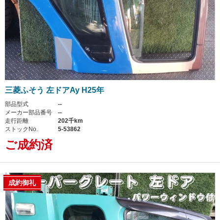
三菱ふそう 左ドアAy H25年
部品型式
--
メーカー部品番号
--
走行距離
202千km
ストックNo.
5-53862
ご成約済
成約御礼