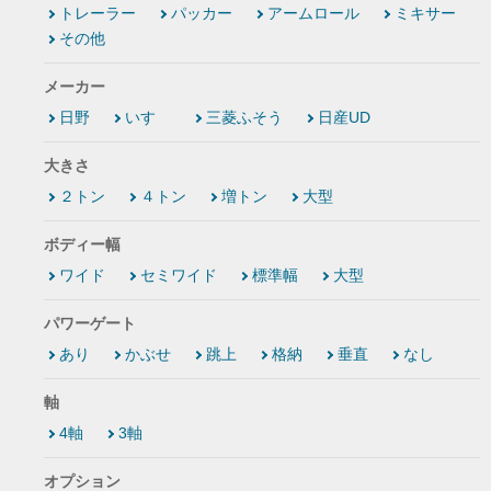
トレーラー
パッカー
アームロール
ミキサー
その他
メーカー
日野
いすゞ
三菱ふそう
日産UD
大きさ
２トン
４トン
増トン
大型
ボディー幅
ワイド
セミワイド
標準幅
大型
パワーゲート
あり
かぶせ
跳上
格納
垂直
なし
軸
4軸
3軸
オプション