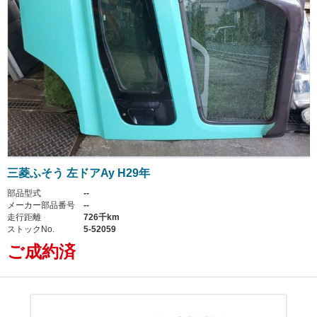
三菱ふそう 左ドアAy H29年
部品型式
--
メーカー部品番号
--
走行距離
726千km
ストックNo.
5-52059
ご成約済