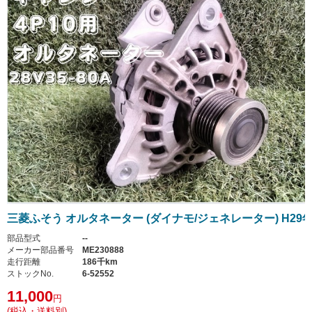
三菱ふそう オルタネーター (ダイナモ/ジェネレーター) H29
部品型式
--
メーカー部品番号
ME230888
走行距離
186千km
ストックNo.
6-52552
11,000
円
(税込・送料別)