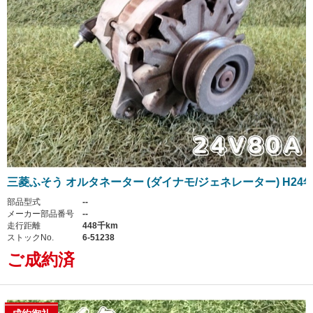
三菱ふそう オルタネーター (ダイナモ/ジェネレーター) H24
部品型式
--
メーカー部品番号
--
走行距離
448千km
ストックNo.
6-51238
ご成約済