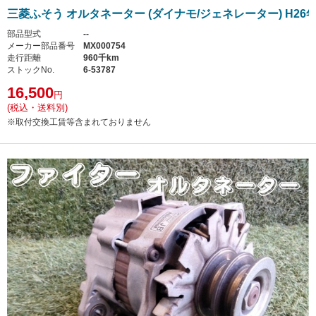
三菱ふそう オルタネーター (ダイナモ/ジェネレーター) H26
部品型式
--
メーカー部品番号
MX000754
走行距離
960千km
ストックNo.
6-53787
16,500
円
(税込・送料別)
※取付交換工賃等含まれておりません