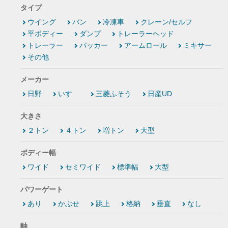
タイプ
ウイング
バン
冷凍車
クレーン/セルフ
平ボディー
ダンプ
トレーラーヘッド
トレーラー
パッカー
アームロール
ミキサー
その他
メーカー
日野
いすゞ
三菱ふそう
日産UD
大きさ
２トン
４トン
増トン
大型
ボディー幅
ワイド
セミワイド
標準幅
大型
パワーゲート
あり
かぶせ
跳上
格納
垂直
なし
軸