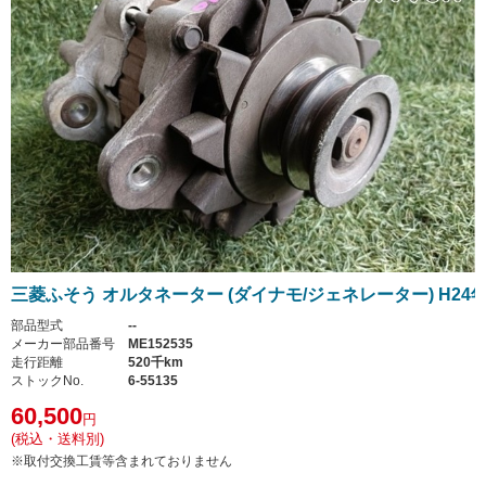
三菱ふそう オルタネーター (ダイナモ/ジェネレーター) H24
部品型式
--
メーカー部品番号
ME152535
走行距離
520千km
ストックNo.
6-55135
60,500
円
(税込・送料別)
※取付交換工賃等含まれておりません