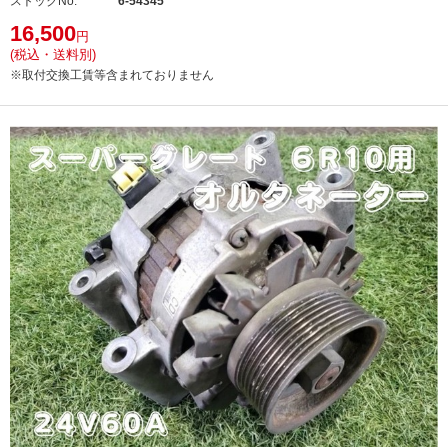
ストックNo.
6-54345
16,500
円
(税込・送料別)
※取付交換工賃等含まれておりません