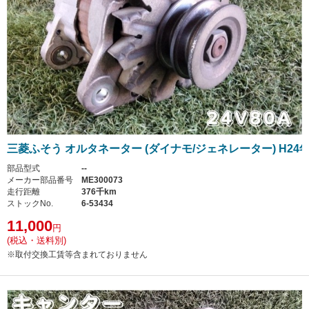
三菱ふそう オルタネーター (ダイナモ/ジェネレーター) H24
部品型式
--
メーカー部品番号
ME300073
走行距離
376千km
ストックNo.
6-53434
11,000
円
(税込・送料別)
※取付交換工賃等含まれておりません