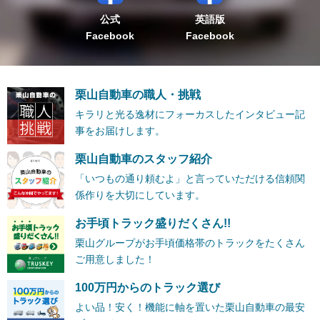
公式
英語版
Facebook
Facebook
栗山自動車の職人・挑戦
キラリと光る逸材にフォーカスしたインタビュー記
事をお届けします。
栗山自動車のスタッフ紹介
「いつもの通り頼むよ」と言っていただける信頼関
係作りを大切にしています。
お手頃トラック盛りだくさん!!
栗山グループがお手頃価格帯のトラックをたくさん
ご用意しました！
100万円からのトラック選び
よい品！安く！機能に軸を置いた栗山自動車の最安