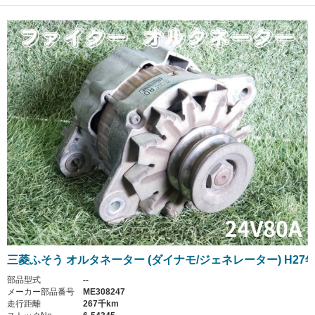
三菱ふそう オルタネーター (ダイナモ/ジェネレーター) H27
部品型式
--
メーカー部品番号
ME308247
走行距離
267千km