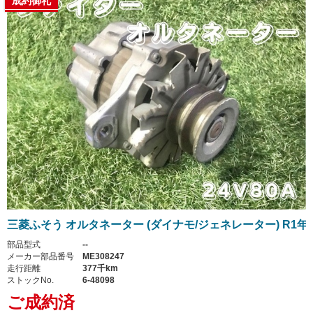
成約御礼
三菱ふそう オルタネーター (ダイナモ/ジェネレーター) R1年
部品型式
--
メーカー部品番号
ME308247
走行距離
377千km
ストックNo.
6-48098
ご成約済