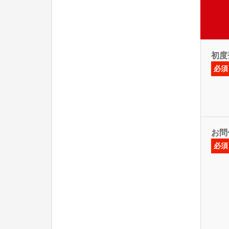
初度
必須
お問
必須