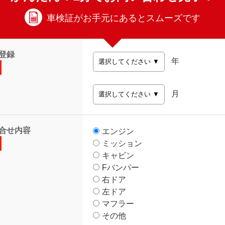
車検証がお手元にあるとスムーズです
登録
年
月
合せ内容
エンジン
ミッション
キャビン
Fバンパー
右ドア
左ドア
マフラー
その他