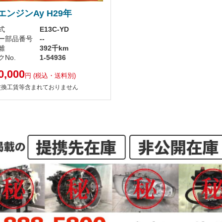
エンジンAy H29年
式
E13C-YD
ー部品番号
--
離
392千km
No.
1-54936
0,000
円
(税込・送料別)
交換工賃等含まれておりません