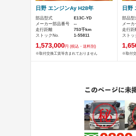
日野 エンジンAy H28年
日野 
部品型式
E13C-YD
部品型
メーカー部品番号
--
メーカ
走行距離
753千km
走行距
ストックNo.
1-55811
ストック
1,573,000
1,65
円
(税込・送料別)
※取付交換工賃等含まれておりません
※取付