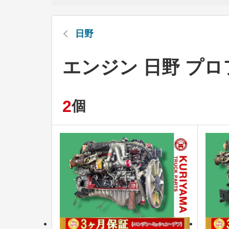
日野
エンジン 日野 プ
2
個