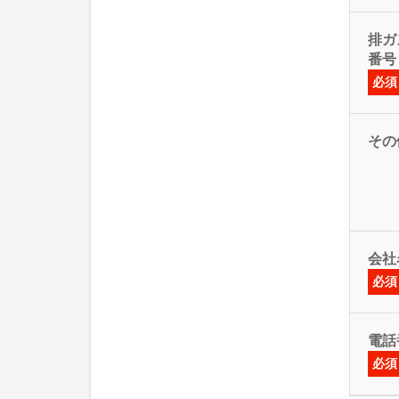
排ガス
番号
必須
その
会社
必須
電話
必須