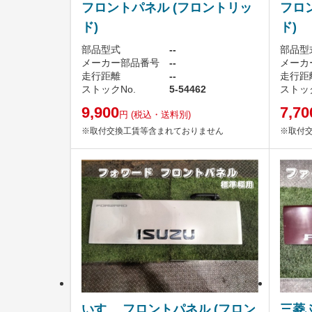
フロントパネル (フロントリッ
フロ
ド)
ド)
部品型式
--
部品型
メーカー部品番号
--
メーカ
走行距離
--
走行距
ストックNo.
5-54462
ストック
9,900
7,70
円
(税込・送料別)
※取付交換工賃等含まれておりません
※取付
いすゞ フロントパネル (フロン
三菱