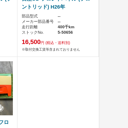
ントリッド) H26年
部品型式
--
メーカー部品番号
--
走行距離
400千km
ストックNo.
5-50656
16,500
円
(税込・送料別)
※取付交換工賃等含まれておりません
(フロ