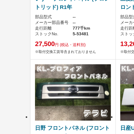
トリッド) R1年
ロント
部品型式
--
部品型
メーカー部品番号
--
メーカ
走行距離
777千km
走行距
ストックNo.
5-53481
ストック
27,500
13,2
円
(税込・送料別)
※取付交換工賃等含まれておりません
※取付
日野 フロントパネル (フロント
日産U