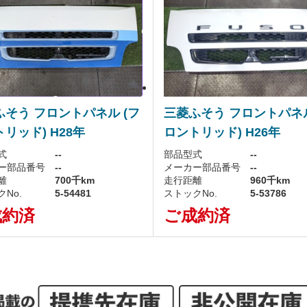
ふそう フロントパネル (フ
三菱ふそう フロントパネル
リッド) H28年
ロントリッド) H26年
式
--
部品型式
--
ー部品番号
--
メーカー部品番号
--
離
700千km
走行距離
960千km
No.
5-54481
ストックNo.
5-53786
成約済
ご成約済