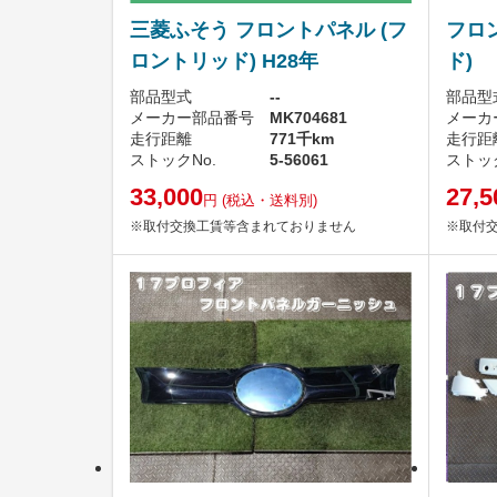
三菱ふそう フロントパネル (フ
フロ
ロントリッド) H28年
ド)
部品型式
--
部品型
メーカー部品番号
MK704681
メーカ
走行距離
771千km
走行距
ストックNo.
5-56061
ストック
33,000
27,5
円
(税込・送料別)
※取付交換工賃等含まれておりません
※取付