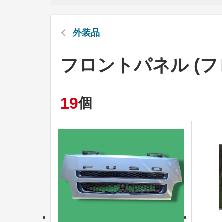
外装品
フロントパネル (
19
個