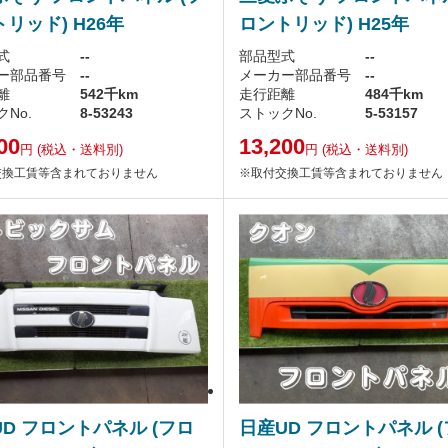
リッド) H26年
ロントリッド) H25年
式
--
部品型式
--
ー部品番号
--
メーカー部品番号
--
離
542千km
走行距離
484千km
No.
8-53243
ストックNo.
5-53157
00
13,200
円
(税込・送料別)
円
(税込・送料別)
交換工賃等含まれておりません
※取付交換工賃等含まれておりません
D フロントパネル (フロ
日産UD フロントパネル 