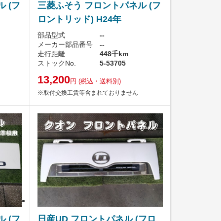
 (フ
三菱ふそう フロントパネル (フ
ロントリッド) H24年
部品型式
--
メーカー部品番号
--
走行距離
448千km
ストックNo.
5-53705
13,200
円
(税込・送料別)
※取付交換工賃等含まれておりません
 (フ
日産UD フロントパネル (フロ