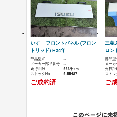
いすゞ フロントパネル (フロン
三菱
トリッド) H24年
ロント
部品型式
--
部品型
メーカー部品番号
--
メーカ
走行距離
566千km
走行距
ストックNo.
5-55487
ストック
ご成約済
ご