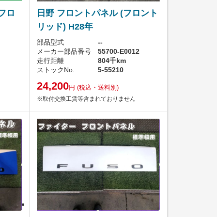
(フロ
日野 フロントパネル (フロント
リッド) H28年
部品型式
--
メーカー部品番号
55700-E0012
走行距離
804千km
ストックNo.
5-55210
24,200
円
(税込・送料別)
※取付交換工賃等含まれておりません