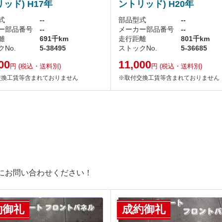
ッド) H17年
ントリッド) H20年
式
--
部品型式
--
ー部品番号
--
メーカー部品番号
--
離
691千km
走行距離
801千km
No.
5-38495
ストックNo.
5-36685
00
11,000
円
(税込・送料別)
円
(税込・送料別)
交換工賃等含まれておりません
※取付交換工賃等含まれておりません
にお問い合わせください！
約御礼
成約御礼