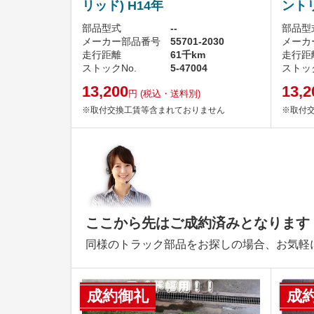
リッド) H14年
ントリ
部品型式
--
部品型
メーカー部品番号
55701-2030
メーカ
走行距離
61千km
走行距
ストックNo.
5-47004
ストック
13,200
13,2
円
(税込・送料別)
※取付交換工賃等含まれておりません
※取付
ここから先はご成約済みとなります
同様のトラック部品をお探しの場合、お気軽
成約御礼
成