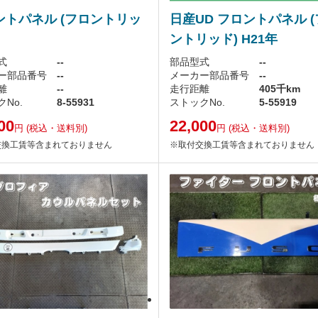
ントパネル (フロントリッ
日産UD フロントパネル 
ントリッド) H21年
式
--
部品型式
--
ー部品番号
--
メーカー部品番号
--
離
--
走行距離
405千km
No.
8-55931
ストックNo.
5-55919
00
22,000
円
(税込・送料別)
円
(税込・送料別)
交換工賃等含まれておりません
※取付交換工賃等含まれておりません