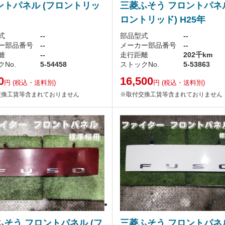
ントパネル (フロントリッ
三菱ふそう フロントパネル
ロントリッド) H25年
式
--
部品型式
--
ー部品番号
--
メーカー部品番号
--
離
--
走行距離
202千km
No.
5-54458
ストックNo.
5-53863
0
16,500
円
(税込・送料別)
円
(税込・送料別)
交換工賃等含まれておりません
※取付交換工賃等含まれておりません
ふそう フロントパネル (フ
三菱ふそう フロントパネル