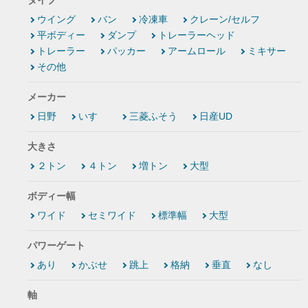
タイプ
ウイング
バン
冷凍車
クレーン/セルフ
平ボディー
ダンプ
トレーラーヘッド
トレーラー
パッカー
アームロール
ミキサー
その他
メーカー
日野
いすゞ
三菱ふそう
日産UD
大きさ
２トン
４トン
増トン
大型
ボディー幅
ワイド
セミワイド
標準幅
大型
パワーゲート
あり
かぶせ
跳上
格納
垂直
なし
軸