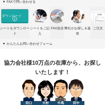
▼ FAXで問い合わせる
ダウンロード
シートをダウンロー
シートをご記
FAX送信
弊社がお探し＆返
ご注文
ド
入
答
▼ かんたんお問い合わせフォーム
協力会社様10万点の在庫から、お探し
いたします！
田口
大村
中馬
田中