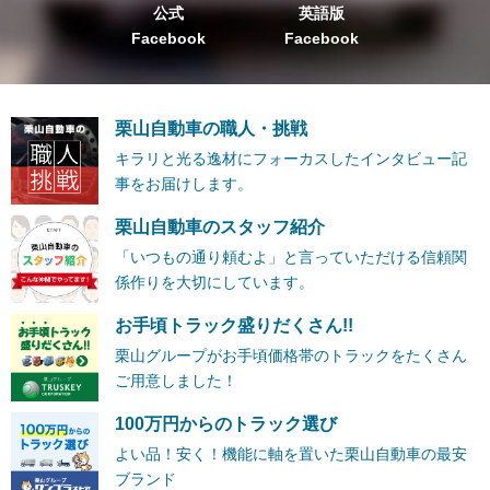
公式
英語版
Facebook
Facebook
栗山自動車の職人・挑戦
キラリと光る逸材にフォーカスしたインタビュー記
事をお届けします。
栗山自動車のスタッフ紹介
「いつもの通り頼むよ」と言っていただける信頼関
係作りを大切にしています。
お手頃トラック盛りだくさん!!
栗山グループがお手頃価格帯のトラックをたくさん
ご用意しました！
100万円からのトラック選び
よい品！安く！機能に軸を置いた栗山自動車の最安
ブランド