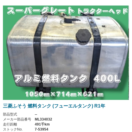
三菱ふそう 燃料タンク (フューエルタンク) R1年
部品型式
--
メーカー部品番号
ML334032
走行距離
491千km
ストックNo.
7-53954