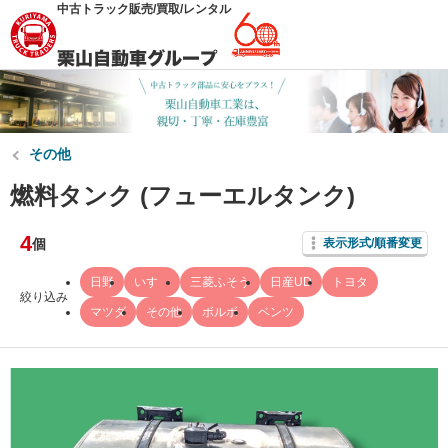
中古トラック販売/買取/レンタル
その他
燃料タンク (フューエルタンク)
4
個
表示形式/順番変更
日野
いすゞ
三菱ふそう
日産UD
トヨタ
絞り込み
マツダ
その他
ボルボ
ベンツ