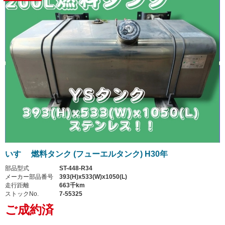
いすゞ 燃料タンク (フューエルタンク) H30年
部品型式
ST-448-R34
メーカー部品番号
393(H)x533(W)x1050(L)
走行距離
663千km
ストックNo.
7-55325
ご成約済