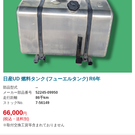
日産UD 燃料タンク (フューエルタンク) R6年
部品型式
--
メーカー部品番号
52245-09950
走行距離
86千km
ストックNo.
7-56149
66,000
円
(税込・送料別)
※取付交換工賃等含まれておりません