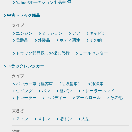
Yahoo!オークション出品中
中古トラック部品
タイプ
エンジン
ミッション
デフ
キャビン
電装品
外装品
ボディ関連
その他
トラック部品探しお探し代行
コールセンター
トラックレンタカー
タイプ
パッカー車（塵芥車・ゴミ収集車）
冷凍車
ウイング
バン
軽バン
トレーラーヘッド
トレーラー
平ボディー
アームロール
その他
大きさ
２トン
４トン
増トン
大型
特集