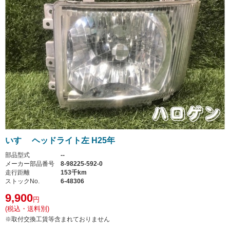
いすゞ ヘッドライト左 H25年
部品型式
--
メーカー部品番号
8-98225-592-0
走行距離
153千km
ストックNo.
6-48306
9,900
円
(税込・送料別)
※取付交換工賃等含まれておりません