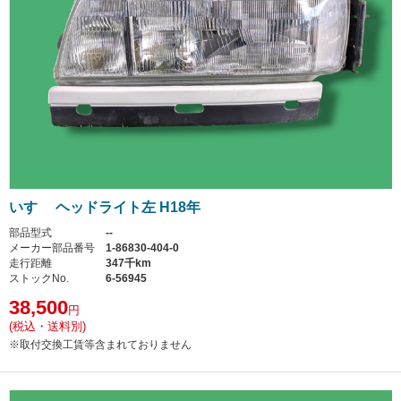
いすゞ ヘッドライト左 H18年
部品型式
--
メーカー部品番号
1-86830-404-0
走行距離
347千km
ストックNo.
6-56945
38,500
円
(税込・送料別)
※取付交換工賃等含まれておりません