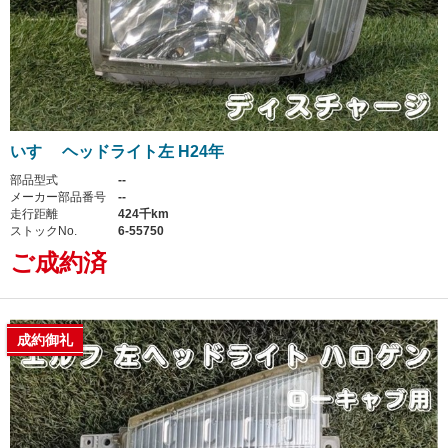
いすゞ ヘッドライト左 H24年
部品型式
--
メーカー部品番号
--
走行距離
424千km
ストックNo.
6-55750
ご成約済
成約御礼