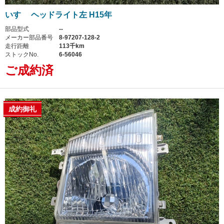
いすゞ ヘッドライト左 H15年
部品型式
--
メーカー部品番号
8-97207-128-2
走行距離
113千km
ストックNo.
6-56046
ご成約済
成約御礼