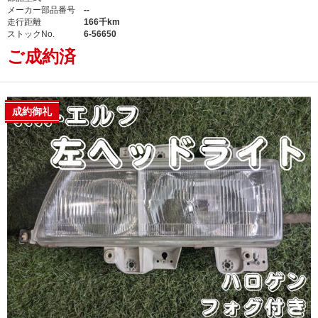
メーカー部品番号
--
走行距離
166千km
ストックNo.
6-56650
ご成約済
成約御礼