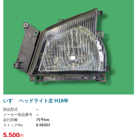
いすゞ ヘッドライト左 H18年
部品型式
--
メーカー部品番号
--
走行距離
75千km
ストックNo.
6-56503
5,500
円