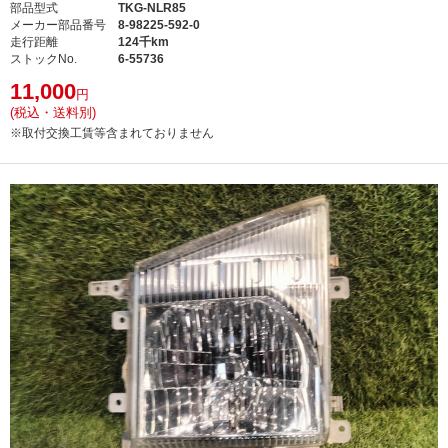
部品型式
TKG-NLR85
メーカー部品番号
8-98225-592-0
走行距離
124千km
ストックNo.
6-55736
11,000
円
(税込・送料別)
※取付交換工賃等含まれておりません