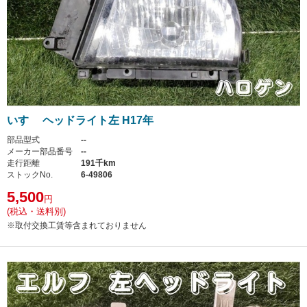
いすゞ ヘッドライト左 H17年
部品型式
--
メーカー部品番号
--
走行距離
191千km
ストックNo.
6-49806
5,500
円
(税込・送料別)
※取付交換工賃等含まれておりません