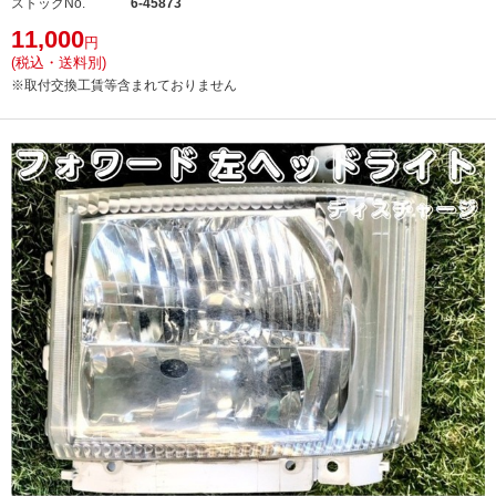
ストックNo.
6-45873
11,000
円
(税込・送料別)
※取付交換工賃等含まれておりません