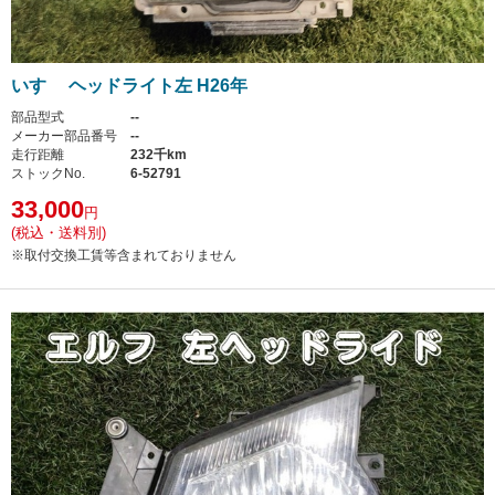
いすゞ ヘッドライト左 H26年
部品型式
--
メーカー部品番号
--
走行距離
232千km
ストックNo.
6-52791
33,000
円
(税込・送料別)
※取付交換工賃等含まれておりません