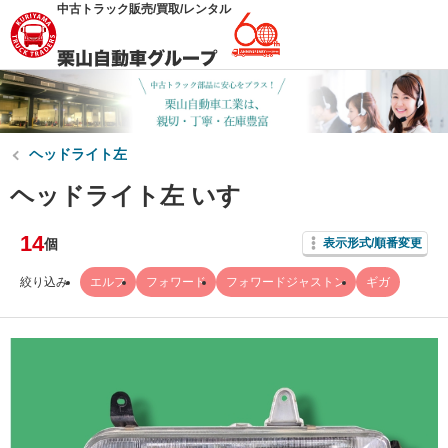
中古トラック販売/買取/レンタル
ヘッドライト左
ヘッドライト左 いすゞ
14
個
表示形式/順番変更
絞り込み
エルフ
フォワード
フォワードジャストン
ギガ