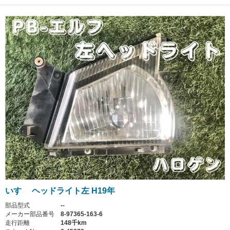
いすゞ ヘッドライト左 H19年
部品型式
--
メーカー部品番号
8-97365-163-6
走行距離
148千km