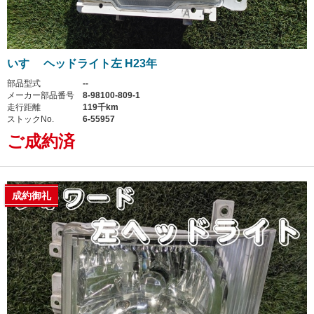
いすゞ ヘッドライト左 H23年
部品型式
--
メーカー部品番号
8-98100-809-1
走行距離
119千km
ストックNo.
6-55957
ご成約済
成約御礼