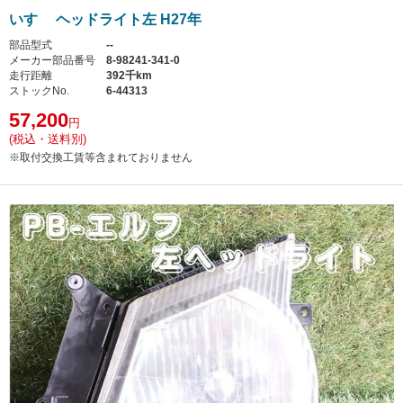
いすゞ ヘッドライト左 H27年
部品型式
--
メーカー部品番号
8-98241-341-0
走行距離
392千km
ストックNo.
6-44313
57,200
円
(税込・送料別)
※取付交換工賃等含まれておりません