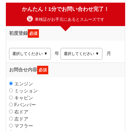
かんたん！1分でお問い合わせ完了！
車検証がお手元にあるとスムーズです
初度登録
必須
年
月
お問合せ内容
必須
エンジン
ミッション
キャビン
Fバンパー
右ドア
左ドア
マフラー