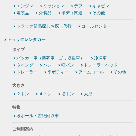
エンジン
ミッション
デフ
キャビン
電装品
外装品
ボディ関連
その他
トラック部品探しお探し代行
コールセンター
トラックレンタカー
タイプ
パッカー車（塵芥車・ゴミ収集車）
冷凍車
ウイング
バン
軽バン
トレーラーヘッド
トレーラー
平ボディー
アームロール
その他
大きさ
２トン
４トン
増トン
大型
特集
段ボール・古紙回収車
ご利用案内