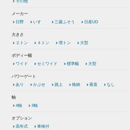
その他
メーカー
日野
いすゞ
三菱ふそう
日産UD
大きさ
２トン
４トン
増トン
大型
ボディー幅
ワイド
セミワイド
標準幅
大型
パワーゲート
あり
かぶせ
跳上
格納
垂直
なし
軸
4軸
3軸
オプション
高年式
車検付