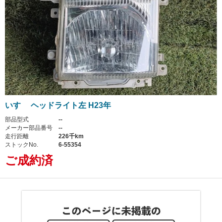
いすゞ ヘッドライト左 H23年
部品型式
--
メーカー部品番号
--
走行距離
226千km
ストックNo.
6-55354
ご成約済