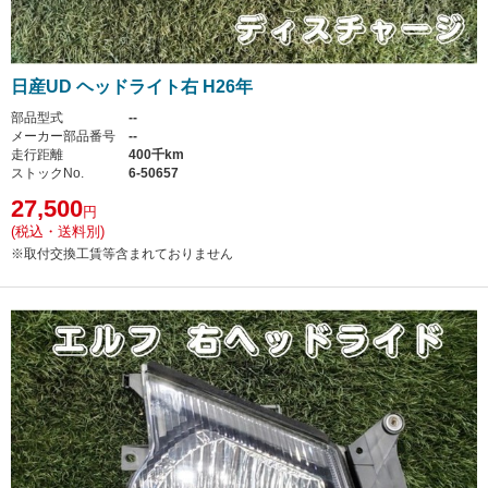
日産UD ヘッドライト右 H26年
部品型式
--
メーカー部品番号
--
走行距離
400千km
ストックNo.
6-50657
27,500
円
(税込・送料別)
※取付交換工賃等含まれておりません