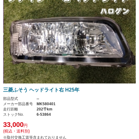
三菱ふそう ヘッドライト右 H25年
部品型式
--
メーカー部品番号
MK580401
走行距離
202千km
ストックNo.
6-53864
33,000
円
(税込・送料別)
※取付交換工賃等含まれておりません