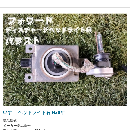
いすゞ ヘッドライト右 H30年
部品型式
--
メーカー部品番号
--