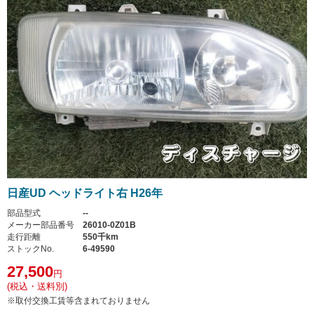
日産UD ヘッドライト右 H26年
部品型式
--
メーカー部品番号
26010-0Z01B
走行距離
550千km
ストックNo.
6-49590
27,500
円
(税込・送料別)
※取付交換工賃等含まれておりません