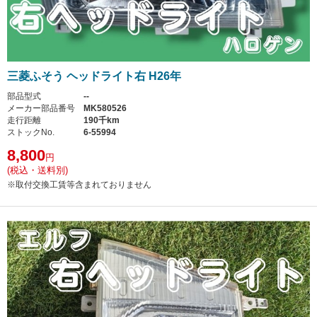
三菱ふそう ヘッドライト右 H26年
部品型式
--
メーカー部品番号
MK580526
走行距離
190千km
ストックNo.
6-55994
8,800
円
(税込・送料別)
※取付交換工賃等含まれておりません