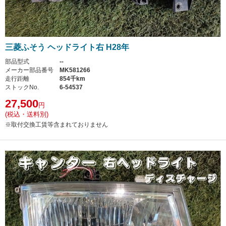
三菱ふそう ヘッドライト右 H28年
部品型式
--
メーカー部品番号
MK581266
走行距離
854千km
ストックNo.
6-54537
27,500
円
(税込・送料別)
※取付交換工賃等含まれておりません