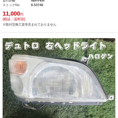
走行距離
484千km
ストックNo.
6-53740
11,000
円
(税込・送料別)
※取付交換工賃等含まれておりません