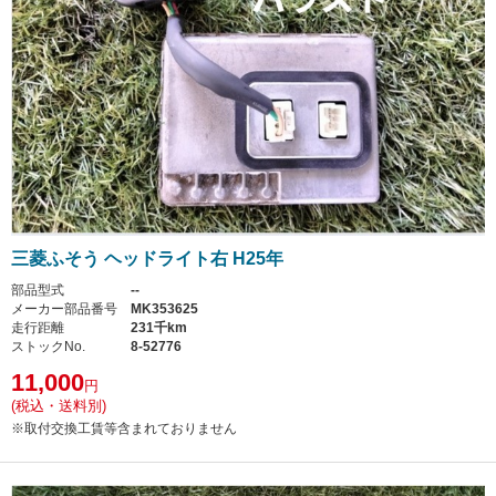
三菱ふそう ヘッドライト右 H25年
部品型式
--
メーカー部品番号
MK353625
走行距離
231千km
ストックNo.
8-52776
11,000
円
(税込・送料別)
※取付交換工賃等含まれておりません