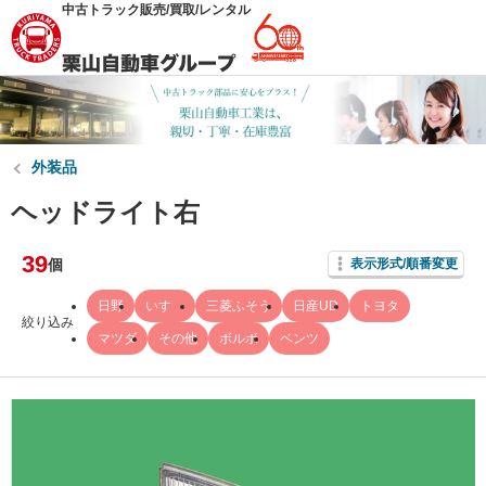
中古トラック販売/買取/レンタル
外装品
ヘッドライト右
39
個
表示形式/順番変更
日野
いすゞ
三菱ふそう
日産UD
トヨタ
絞り込み
マツダ
その他
ボルボ
ベンツ