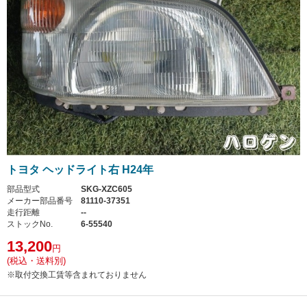
トヨタ ヘッドライト右 H24年
部品型式
SKG-XZC605
メーカー部品番号
81110-37351
走行距離
--
ストックNo.
6-55540
13,200
円
(税込・送料別)
※取付交換工賃等含まれておりません