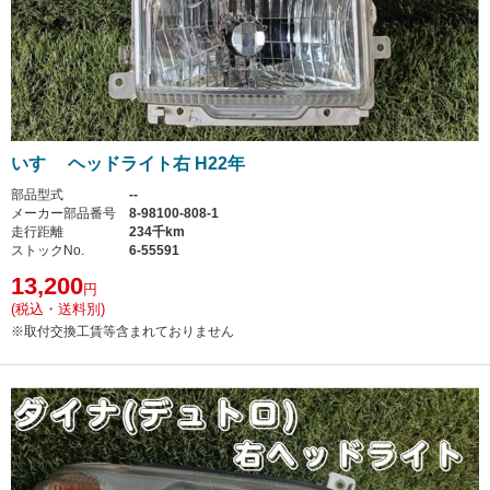
いすゞ ヘッドライト右 H22年
部品型式
--
メーカー部品番号
8-98100-808-1
走行距離
234千km
ストックNo.
6-55591
13,200
円
(税込・送料別)
※取付交換工賃等含まれておりません