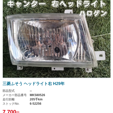
三菱ふそう ヘッドライト右 H29年
部品型式
--
メーカー部品番号
MK580526
走行距離
205千km
ストックNo.
6-52256
7,700
円