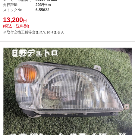
走行距離
203千km
ストックNo.
6-55822
13,200
円
(税込・送料別)
※取付交換工賃等含まれておりません