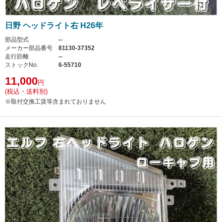
日野 ヘッドライト右 H26年
部品型式
--
メーカー部品番号
81130-37352
走行距離
--
ストックNo.
6-55710
11,000
円
(税込・送料別)
※取付交換工賃等含まれておりません