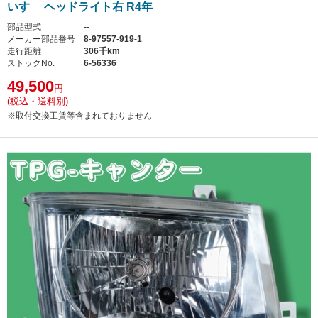
いすゞ ヘッドライト右 R4年
部品型式
--
メーカー部品番号
8-97557-919-1
走行距離
306千km
ストックNo.
6-56336
49,500
円
(税込・送料別)
※取付交換工賃等含まれておりません