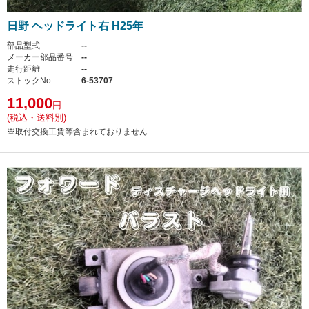
日野 ヘッドライト右 H25年
部品型式
--
メーカー部品番号
--
走行距離
--
ストックNo.
6-53707
11,000
円
(税込・送料別)
※取付交換工賃等含まれておりません