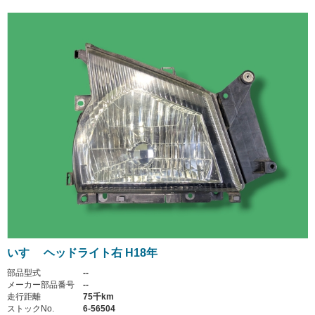
いすゞ ヘッドライト右 H18年
部品型式
--
メーカー部品番号
--
走行距離
75千km
ストックNo.
6-56504