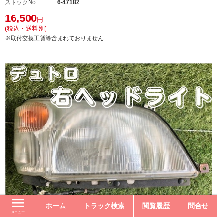
ストックNo.
6-47182
16,500
円
(税込・送料別)
※取付交換工賃等含まれておりません
ホーム
トラック検索
閲覧履歴
問合せ
メニュー