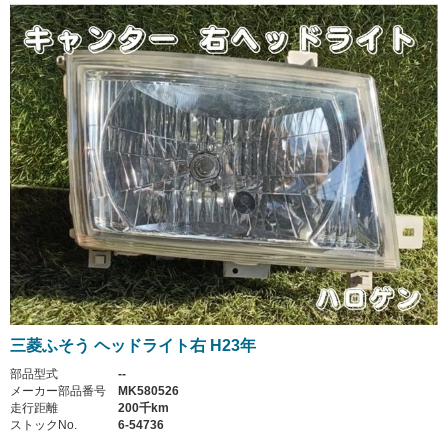
三菱ふそう ヘッドライト右 H23年
部品型式
--
メーカー部品番号
MK580526
走行距離
200千km
ストックNo.
6-54736