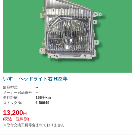
いすゞ ヘッドライト右 H22年
部品型式
--
メーカー部品番号
--
走行距離
166千km
ストックNo.
6-56649
13,200
円
(税込・送料別)
※取付交換工賃等含まれておりません