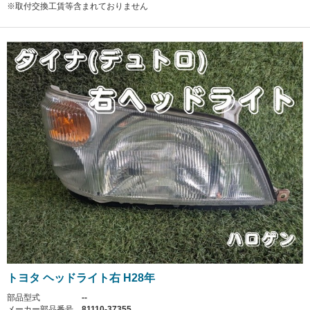
※取付交換工賃等含まれておりません
トヨタ ヘッドライト右 H28年
部品型式
--
メーカー部品番号
81110-37355