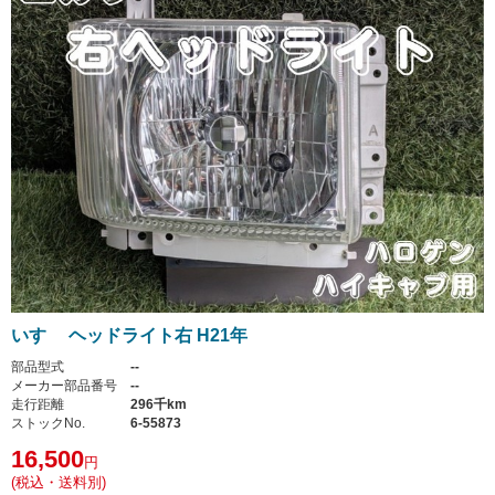
いすゞ ヘッドライト右 H21年
部品型式
--
メーカー部品番号
--
走行距離
296千km
ストックNo.
6-55873
16,500
円
(税込・送料別)