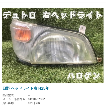
日野 ヘッドライト右 H25年
部品型式
--
メーカー部品番号
81110-37352
走行距離
181千km