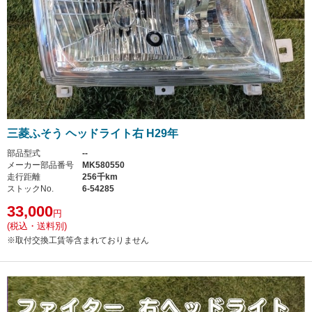
三菱ふそう ヘッドライト右 H29年
部品型式
--
メーカー部品番号
MK580550
走行距離
256千km
ストックNo.
6-54285
33,000
円
(税込・送料別)
※取付交換工賃等含まれておりません