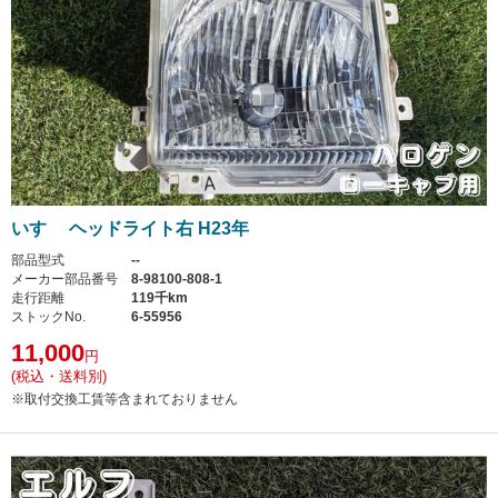
いすゞ ヘッドライト右 H23年
部品型式
--
メーカー部品番号
8-98100-808-1
走行距離
119千km
ストックNo.
6-55956
11,000
円
(税込・送料別)
※取付交換工賃等含まれておりません