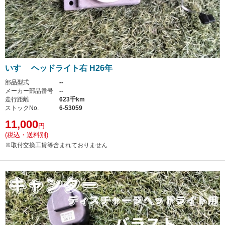
いすゞ ヘッドライト右 H26年
部品型式
--
メーカー部品番号
--
走行距離
623千km
ストックNo.
6-53059
11,000
円
(税込・送料別)
※取付交換工賃等含まれておりません