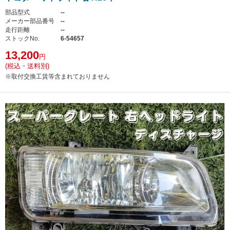
部品型式
--
メーカー部品番号
--
走行距離
--
ストックNo.
6-54657
13,200
円
(税込・送料別)
※取付交換工賃等含まれておりません