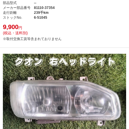
部品型式
--
メーカー部品番号
81110-37354
走行距離
239千km
ストックNo.
6-51045
9,900
円
(税込・送料別)
※取付交換工賃等含まれておりません