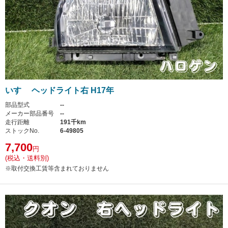
いすゞ ヘッドライト右 H17年
部品型式
--
メーカー部品番号
--
走行距離
191千km
ストックNo.
6-49805
7,700
円
(税込・送料別)
※取付交換工賃等含まれておりません