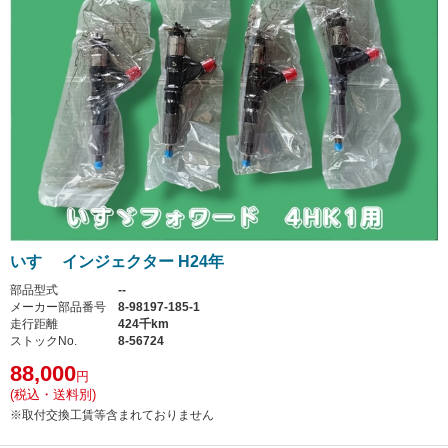
いすゞ インジェクター H24年
部品型式
--
メーカー部品番号
8-98197-185-1
走行距離
424千km
ストックNo.
8-56724
88,000
円
(税込・送料別)
※取付交換工賃等含まれておりません