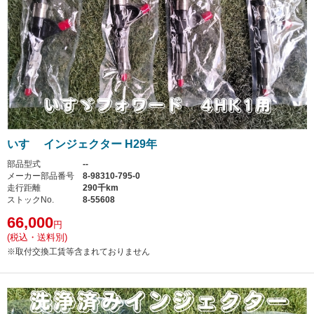
いすゞ インジェクター H29年
部品型式
--
メーカー部品番号
8-98310-795-0
走行距離
290千km
ストックNo.
8-55608
66,000
円
(税込・送料別)
※取付交換工賃等含まれておりません