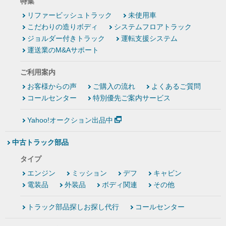
特集
リファービッシュトラック
未使用車
こだわりの造りボディ
システムフロアトラック
ジョルダー付きトラック
運転支援システム
運送業のM&Aサポート
ご利用案内
お客様からの声
ご購入の流れ
よくあるご質問
コールセンター
特別優先ご案内サービス
Yahoo!オークション出品中
中古トラック部品
タイプ
エンジン
ミッション
デフ
キャビン
電装品
外装品
ボディ関連
その他
トラック部品探しお探し代行
コールセンター