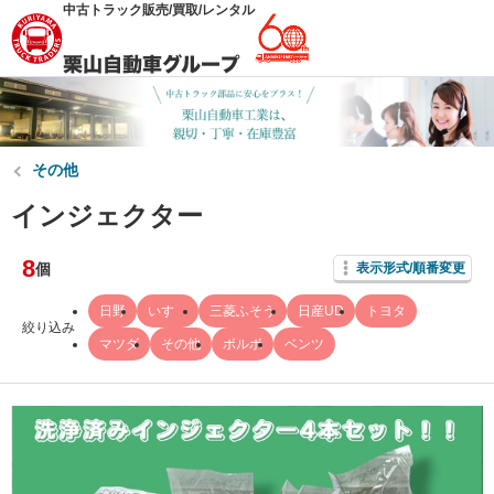
中古トラック販売/買取/レンタル
その他
インジェクター
8
個
表示形式/順番変更
日野
いすゞ
三菱ふそう
日産UD
トヨタ
絞り込み
マツダ
その他
ボルボ
ベンツ