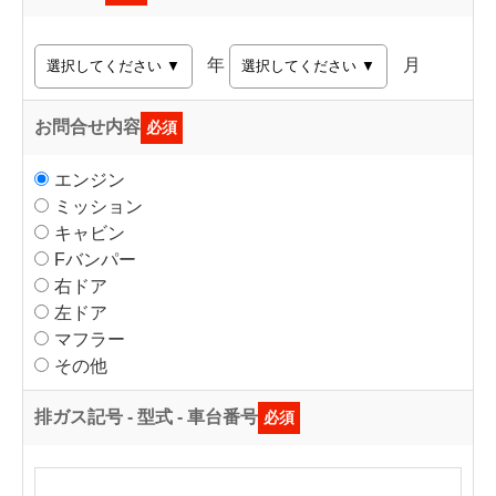
年
月
お問合せ内容
必須
エンジン
ミッション
キャビン
Fバンパー
右ドア
左ドア
マフラー
その他
排ガス記号 - 型式 - 車台番号
必須