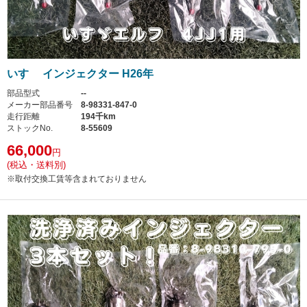
いすゞ インジェクター H26年
部品型式
--
メーカー部品番号
8-98331-847-0
走行距離
194千km
ストックNo.
8-55609
66,000
円
(税込・送料別)
※取付交換工賃等含まれておりません