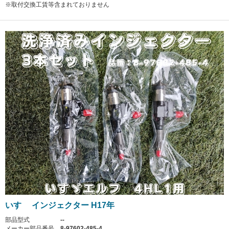
※取付交換工賃等含まれておりません
いすゞ インジェクター H17年
部品型式
--
メーカー部品番号
8-97602-485-4