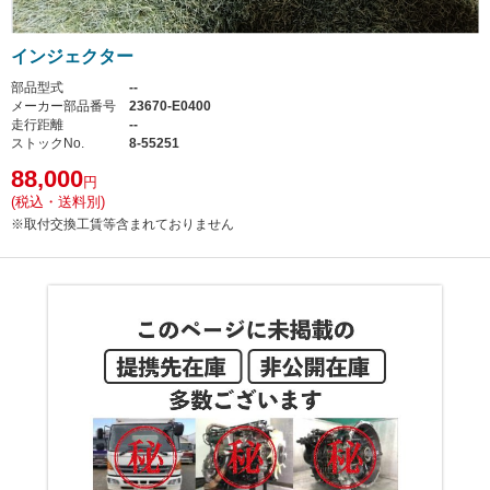
インジェクター
部品型式
--
メーカー部品番号
23670-E0400
走行距離
--
ストックNo.
8-55251
88,000
円
(税込・送料別)
※取付交換工賃等含まれておりません