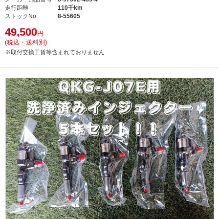
走行距離
110千km
ストックNo.
8-55605
49,500
円
(税込・送料別)
※取付交換工賃等含まれておりません