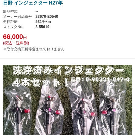
日野 インジェクター H27年
部品型式
--
メーカー部品番号
23670-E0540
走行距離
531千km
ストックNo.
8-55619
66,000
円
(税込・送料別)
※取付交換工賃等含まれておりません