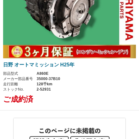
日野 オートマミッション H25年
部品型式
A860E
メーカー部品番号
35000-37B10
走行距離
128千km
ストックNo.
2-52931
ご成約済