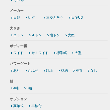
メーカー
日野
いすゞ
三菱ふそう
日産UD
大きさ
２トン
４トン
増トン
大型
ボディー幅
ワイド
セミワイド
標準幅
大型
パワーゲート
あり
かぶせ
跳上
格納
垂直
なし
軸
4軸
3軸
オプション
高年式
車検付