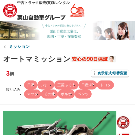
中古トラック販売/買取/レンタル
ミッション
オートマミッション
3
個
表示形式/順番変更
日野
いすゞ
三菱ふそう
日産UD
トヨタ
絞り込み
マツダ
その他
ボルボ
ベンツ