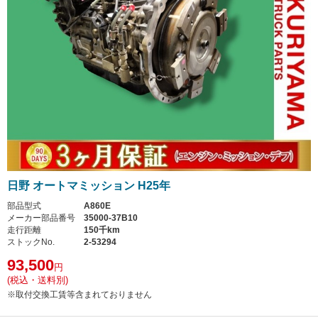
日野 オートマミッション H25年
部品型式
A860E
メーカー部品番号
35000-37B10
走行距離
150千km
ストックNo.
2-53294
93,500
円
(税込・送料別)
※取付交換工賃等含まれておりません