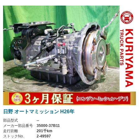
日野 オートマミッション H26年
部品型式
--
メーカー部品番号
35000-37B11
走行距離
201千km
ストックNo.
2-49597