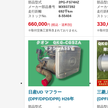
部品型式
2PG-FS74HZ
部品型
メーカー部品番号
MX937392
メーカ
走行距離
692千km
走行距
ストックNo.
8-55404
ストック
660,000
330,
円
(税込・送料別)
※取付交換工賃等含まれておりません
※取付
日産UD マフラー
三菱
(DPF/DPD/DPR) H26年
(DPF
部品型式
--
部品型