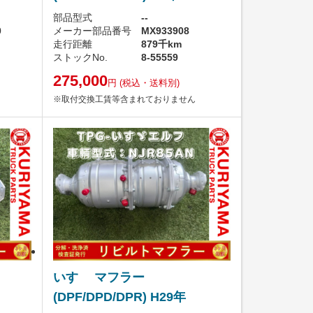
部品型式
--
0
メーカー部品番号
MX933908
走行距離
879千km
ストックNo.
8-55559
275,000
円
(税込・送料別)
※取付交換工賃等含まれておりません
いすゞ マフラー
(DPF/DPD/DPR) H29年