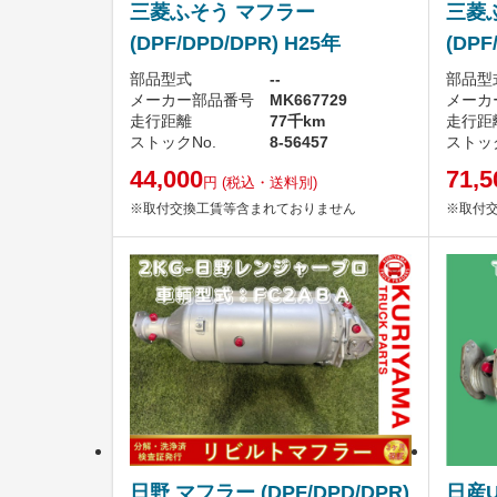
三菱ふそう マフラー
三菱
(DPF/DPD/DPR) H25年
(DPF
部品型式
--
部品型
メーカー部品番号
MK667729
メーカ
走行距離
77千km
走行距
ストックNo.
8-56457
ストック
44,000
71,5
円
(税込・送料別)
※取付交換工賃等含まれておりません
※取付
日野 マフラー (DPF/DPD/DPR)
日産