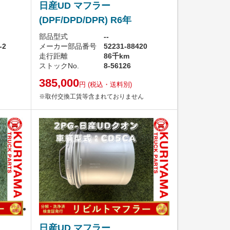
日産UD マフラー
(DPF/DPD/DPR) R6年
部品型式
--
-2
メーカー部品番号
52231-88420
走行距離
86千km
ストックNo.
8-56126
385,000
円
(税込・送料別)
※取付交換工賃等含まれておりません
日産UD マフラー