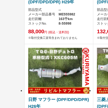
(DPF/DPD/DPR) H29年
(DPF
部品型式
--
部品型
メーカー部品番号
ME555982
メーカ
走行距離
163千km
走行距
ストックNo.
8-55998
ストック
88,000
132,
円
(税込・送料別)
※取付交換工賃等含まれておりません
※取付
日野 マフラー (DPF/DPD/DPR)
三菱
H26年
(DPF