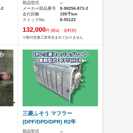
部品型式
--
-2
メーカー部品番号
8-98256-873-2
走行距離
195千km
ストックNo.
8-55122
132,000
円
(税込・送料別)
※取付交換工賃等含まれておりません
三菱ふそう マフラー
(DPF/DPD/DPR) R2年
部品型式
--