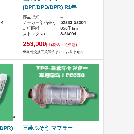
(DPF/DPD/DPR) R1年
部品型式
--
-4
メーカー部品番号
52233-52304
走行距離
656千km
ストックNo.
8-56004
253,000
円
(税込・送料別)
※取付交換工賃等含まれておりません
DPR)
三菱ふそう マフラー