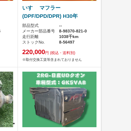
いすゞ マフラー
(DPF/DPD/DPR) H30年
部品型式
--
4
メーカー部品番号
8-98370-821-0
走行距離
1038千km
ストックNo.
8-56497
220,000
円
(税込・送料別)
※取付交換工賃等含まれておりません