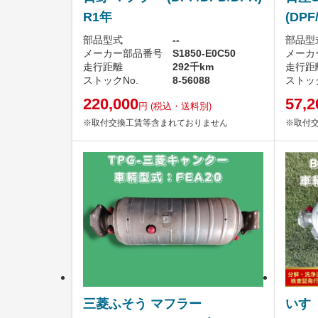
R1年
(DPF
部品型式
--
部品型
メーカー部品番号
S1850-E0C50
メーカ
走行距離
292千km
走行距
ストックNo.
8-56088
ストック
220,000
57,2
円
(税込・送料別)
※取付交換工賃等含まれておりません
※取付
三菱ふそう マフラー
いす