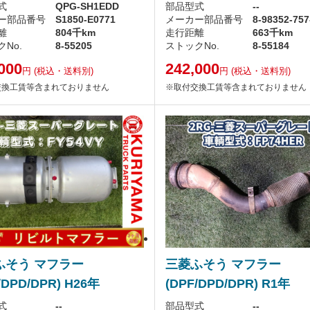
式
QPG-SH1EDD
部品型式
--
ー部品番号
S1850-E0771
メーカー部品番号
8-98352-757
離
804千km
走行距離
663千km
No.
8-55205
ストックNo.
8-55184
000
242,000
円
(税込・送料別)
円
(税込・送料別)
交換工賃等含まれておりません
※取付交換工賃等含まれておりません
ふそう マフラー
三菱ふそう マフラー
/DPD/DPR) H26年
(DPF/DPD/DPR) R1年
式
--
部品型式
--