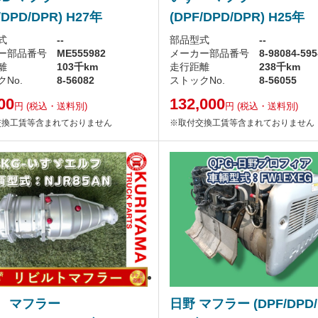
/DPD/DPR) H27年
(DPF/DPD/DPR) H25年
式
--
部品型式
--
ー部品番号
ME555982
メーカー部品番号
8-98084-595
離
103千km
走行距離
238千km
No.
8-56082
ストックNo.
8-56055
00
132,000
円
(税込・送料別)
円
(税込・送料別)
交換工賃等含まれておりません
※取付交換工賃等含まれておりません
ゞ マフラー
日野 マフラー (DPF/DPD/