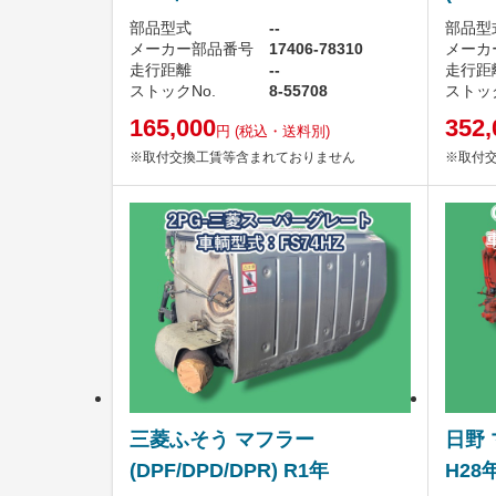
部品型式
--
部品型
メーカー部品番号
17406-78310
メーカ
走行距離
--
走行距
ストックNo.
8-55708
ストック
165,000
352,
円
(税込・送料別)
※取付交換工賃等含まれておりません
※取付
三菱ふそう マフラー
日野 
(DPF/DPD/DPR) R1年
H28