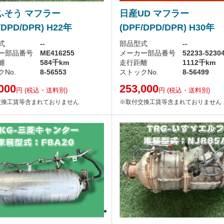
ふそう マフラー
日産UD マフラー
/DPD/DPR) H22年
(DPF/DPD/DPR) H30年
式
--
部品型式
--
ー部品番号
ME416255
メーカー部品番号
52233-5230
離
584千km
走行距離
1112千km
No.
8-56553
ストックNo.
8-56499
000
253,000
円
(税込・送料別)
円
(税込・送料別)
交換工賃等含まれておりません
※取付交換工賃等含まれておりません