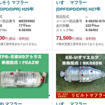
ふそう マフラー
いすゞ マフラー
/DPD/DPR) H25年
(DPF/DPD/DPR) H27年
式
--
部品型式
--
ー部品番号
ME555982
メーカー部品番号
8-98256-873
離
77千km
走行距離
222千km
No.
8-56456
ストックNo.
8-56453
00
71,500
円
(税込・送料別)
円
(税込・送料別)
交換工賃等含まれておりません
※取付交換工賃等含まれておりません
UD マフラー
いすゞ マフラー