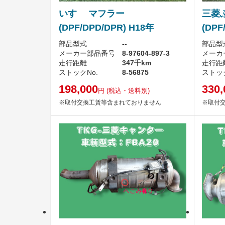
いすゞ マフラー
三菱
(DPF/DPD/DPR) H18年
(DPF
部品型式
--
部品型
メーカー部品番号
8-97604-897-3
メーカ
走行距離
347千km
走行距
ストックNo.
8-56875
ストック
198,000
330,
円
(税込・送料別)
※取付交換工賃等含まれておりません
※取付