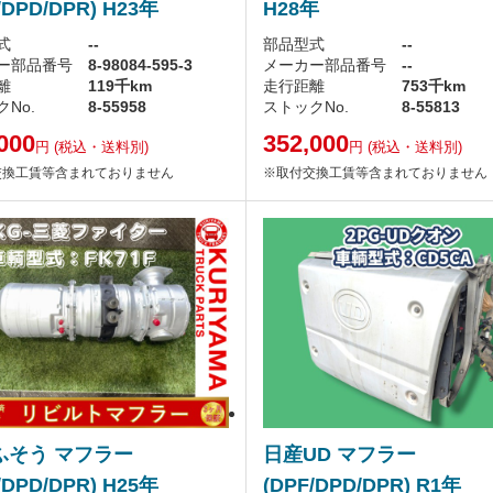
/DPD/DPR) H23年
H28年
式
--
部品型式
--
ー部品番号
8-98084-595-3
メーカー部品番号
--
離
119千km
走行距離
753千km
No.
8-55958
ストックNo.
8-55813
000
352,000
円
(税込・送料別)
円
(税込・送料別)
交換工賃等含まれておりません
※取付交換工賃等含まれておりません
ふそう マフラー
日産UD マフラー
/DPD/DPR) H25年
(DPF/DPD/DPR) R1年