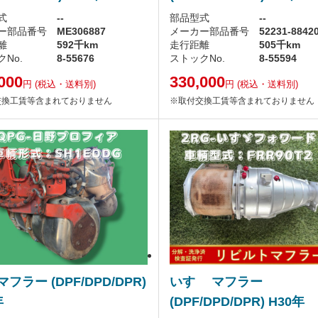
式
--
部品型式
--
ー部品番号
ME306887
メーカー部品番号
52231-8842
離
592千km
走行距離
505千km
No.
8-55676
ストックNo.
8-55594
000
330,000
円
(税込・送料別)
円
(税込・送料別)
交換工賃等含まれておりません
※取付交換工賃等含まれておりません
マフラー (DPF/DPD/DPR)
いすゞ マフラー
年
(DPF/DPD/DPR) H30年