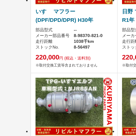
いすゞ マフラー
日野 
(DPF/DPD/DPR) H30年
R1年
部品型式
--
部品型
メーカー部品番号
8-98370-821-0
メーカ
走行距離
1038千km
走行距
ストックNo.
8-56497
ストック
220,000
220,
円
(税込・送料別)
※取付交換工賃等含まれておりません
※取付