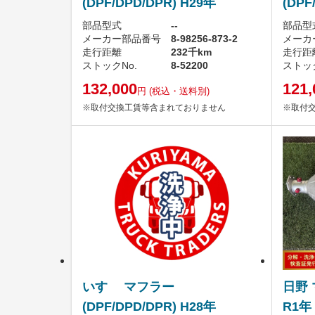
(DPF/DPD/DPR) H29年
(DPF
部品型式
--
部品型
メーカー部品番号
8-98256-873-2
メーカ
走行距離
232千km
走行距
ストックNo.
8-52200
ストック
132,000
121,
円
(税込・送料別)
※取付交換工賃等含まれておりません
※取付
いすゞ マフラー
日野 
(DPF/DPD/DPR) H28年
R1年