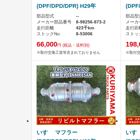
(DPF/DPD/DPR) H29年
(DPF
部品型式
--
部品型
メーカー部品番号
8-98256-873-2
メーカ
走行距離
423千km
走行距
ストックNo.
8-53006
ストック
66,000
198,
円
(税込・送料別)
※取付交換工賃等含まれておりません
※取付
いすゞ マフラー
いす