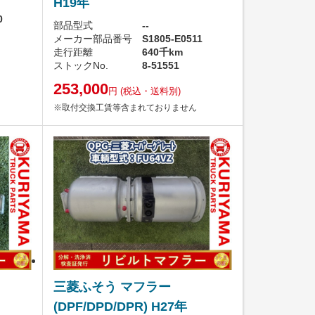
H19年
0
部品型式
--
メーカー部品番号
S1805-E0511
走行距離
640千km
ストックNo.
8-51551
253,000
円
(税込・送料別)
※取付交換工賃等含まれておりません
三菱ふそう マフラー
(DPF/DPD/DPR) H27年