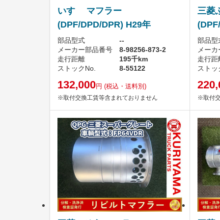
いすゞ マフラー
三菱
(DPF/DPD/DPR) H29年
(DPF
部品型式
--
部品型
メーカー部品番号
8-98256-873-2
メーカ
走行距離
195千km
走行距
ストックNo.
8-55122
ストック
132,000
220,
円
(税込・送料別)
※取付交換工賃等含まれておりません
※取付