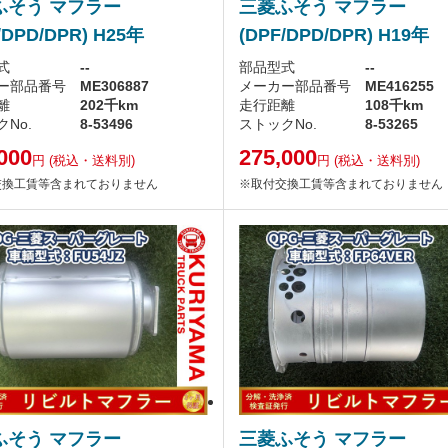
ふそう マフラー
三菱ふそう マフラー
/DPD/DPR) H25年
(DPF/DPD/DPR) H19年
式
--
部品型式
--
ー部品番号
ME306887
メーカー部品番号
ME416255
離
202千km
走行距離
108千km
No.
8-53496
ストックNo.
8-53265
000
275,000
円
(税込・送料別)
円
(税込・送料別)
交換工賃等含まれておりません
※取付交換工賃等含まれておりません
ふそう マフラー
三菱ふそう マフラー