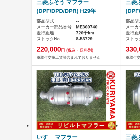
三菱ふそう マフラー
三菱
(DPF/DPD/DPR) H29年
(DPF
部品型式
--
部品型
メーカー部品番号
ME360740
メーカ
走行距離
726千km
走行距
ストックNo.
8-53729
ストック
220,000
330,
円
(税込・送料別)
※取付交換工賃等含まれておりません
※取付
いすゞ マフラー
三菱