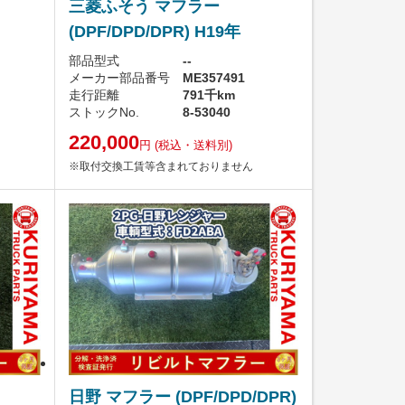
三菱ふそう マフラー
(DPF/DPD/DPR) H19年
部品型式
--
メーカー部品番号
ME357491
走行距離
791千km
ストックNo.
8-53040
220,000
円
(税込・送料別)
※取付交換工賃等含まれておりません
日野 マフラー (DPF/DPD/DPR)