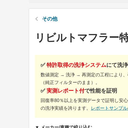
その他
リビルトマフラー特
✅
特許取得の洗浄システム
にて洗浄
数値測定 → 洗浄 → 再測定の工程によ
（純正フィルターのまま）。
✅
実測レポート付
で性能を証明
回復率80％以上を実測データで証明し安心
の洗浄実績を誇ります。
レポートサンプル
▼ メーカー/車種で絞り込む