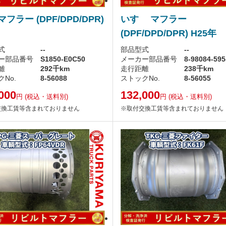
マフラー (DPF/DPD/DPR)
いすゞ マフラー
(DPF/DPD/DPR) H25年
式
--
部品型式
--
ー部品番号
S1850-E0C50
メーカー部品番号
8-98084-595
離
292千km
走行距離
238千km
No.
8-56088
ストックNo.
8-56055
000
132,000
円
(税込・送料別)
円
(税込・送料別)
交換工賃等含まれておりません
※取付交換工賃等含まれておりません