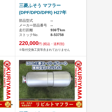
三菱ふそう マフラー
(DPF/DPD/DPR) H27年
部品型式
--
メーカー部品番号
--
走行距離
936千km
ストックNo.
8-53758
220,000
円
(税込・送料別)
※取付交換工賃等含まれておりません