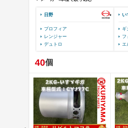
日野
い
プロフィア
ギ
レンジャー
フ
デュトロ
エ
40
個