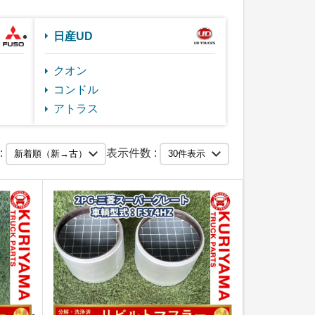
日産UD
クオン
コンドル
アトラス
:
表示件数 :