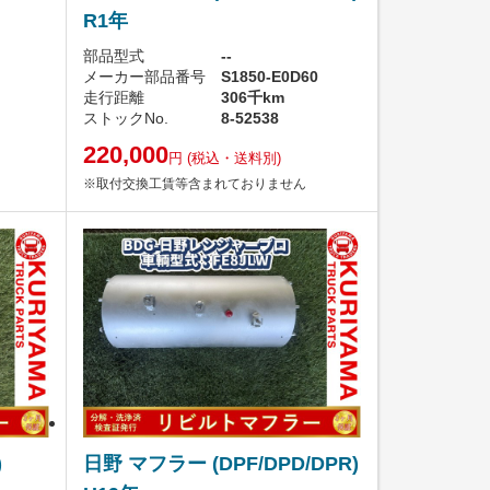
R1年
部品型式
--
メーカー部品番号
S1850-E0D60
走行距離
306千km
ストックNo.
8-52538
220,000
円
(税込・送料別)
※取付交換工賃等含まれておりません
)
日野 マフラー (DPF/DPD/DPR)