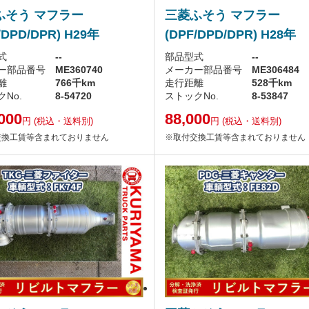
ふそう マフラー
三菱ふそう マフラー
/DPD/DPR) H29年
(DPF/DPD/DPR) H28年
式
--
部品型式
--
ー部品番号
ME360740
メーカー部品番号
ME306484
離
766千km
走行距離
528千km
No.
8-54720
ストックNo.
8-53847
000
88,000
円
(税込・送料別)
円
(税込・送料別)
交換工賃等含まれておりません
※取付交換工賃等含まれておりません