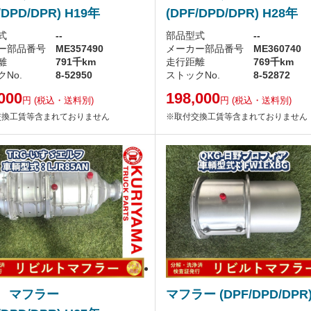
/DPD/DPR) H19年
(DPF/DPD/DPR) H28年
式
--
部品型式
--
ー部品番号
ME357490
メーカー部品番号
ME360740
離
791千km
走行距離
769千km
No.
8-52950
ストックNo.
8-52872
000
198,000
円
(税込・送料別)
円
(税込・送料別)
交換工賃等含まれておりません
※取付交換工賃等含まれておりません
ゞ マフラー
マフラー (DPF/DPD/DPR