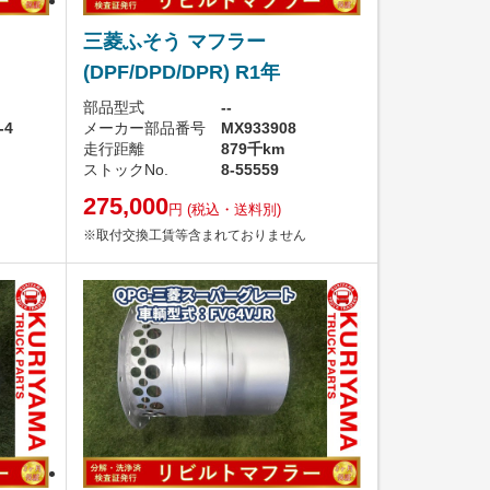
三菱ふそう マフラー
(DPF/DPD/DPR) R1年
部品型式
--
-4
メーカー部品番号
MX933908
走行距離
879千km
ストックNo.
8-55559
275,000
円
(税込・送料別)
※取付交換工賃等含まれておりません