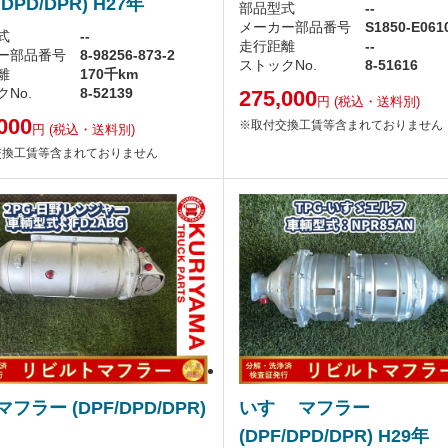
/DPD/DPR) H27年
部品型式
--
メーカー部品番号
S1850-E061
式
--
走行距離
--
ー部品番号
8-98256-873-2
ストックNo.
8-51616
離
170千km
No.
8-52139
275,000
円
(税込・送料別)
000
※取付交換工賃等含まれておりません
円
(税込・送料別)
交換工賃等含まれておりません
マフラー (DPF/DPD/DPR)
いすゞ マフラー
(DPF/DPD/DPR) H29年