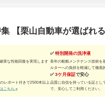
集 【栗山自動車が選ばれ
✅
特別開発の洗浄液
り、確実な性能回復を実現します
長年の船舶メンテナンス技術を
ルターへの負担を軽減して徹底
✅
3ケ月保証
で安心
のレポート付きで2500本以上
品質に自信を持っている証とし
はこちら »
で、安心してご利用ください。