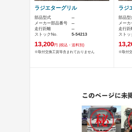
ラジエターグリル
ラジ
部品型式
--
部品型
メーカー部品番号
--
メーカ
走行距離
--
走行距
ストックNo.
5-54213
ストック
13,200
13,2
円
(税込・送料別)
※取付交換工賃等含まれておりません
※取付