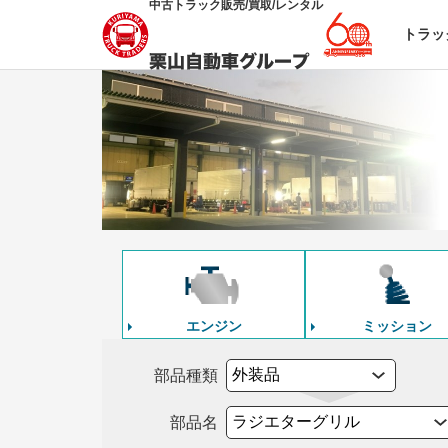
中古トラック販売/買取/レンタル
トラッ
エンジン
ミッション
部品種類
部品名