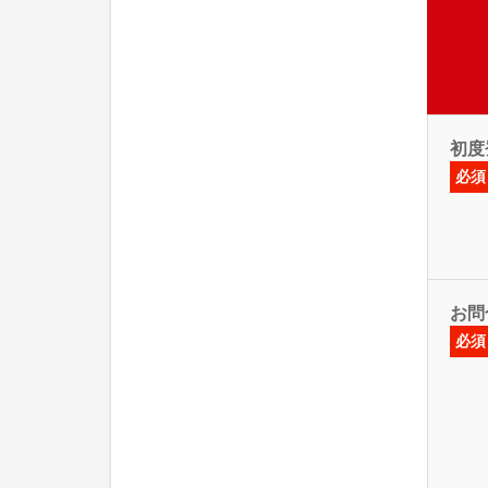
初度
必須
お問
必須