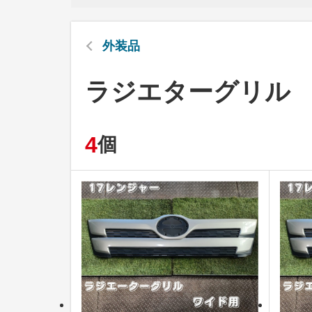
外装品
ラジエターグリル
4
個