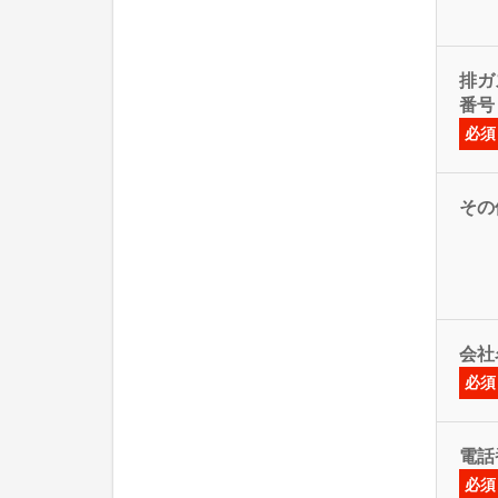
排ガス
番号
必須
その
会社
必須
電話
必須