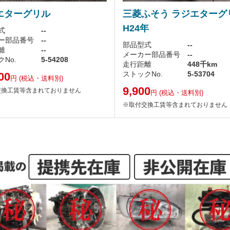
エターグリル
三菱ふそう ラジエターグ
H24年
式
--
ー部品番号
--
部品型式
--
離
--
メーカー部品番号
--
No.
5-54208
走行距離
448千km
ストックNo.
5-53704
00
円
(税込・送料別)
9,900
交換工賃等含まれておりません
円
(税込・送料別)
※取付交換工賃等含まれておりません