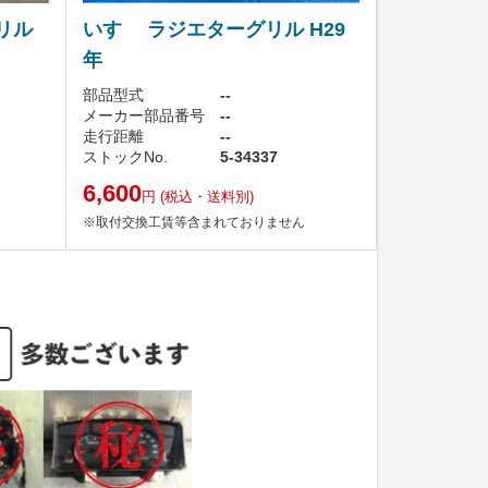
リル
いすゞ ラジエターグリル H29
年
部品型式
--
メーカー部品番号
--
走行距離
--
ストックNo.
5-34337
6,600
円
(税込・送料別)
※取付交換工賃等含まれておりません