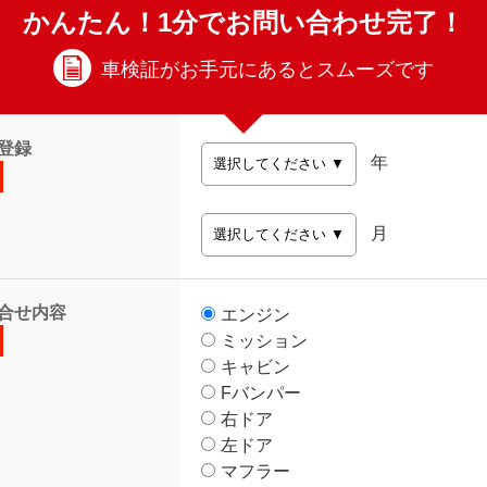
かんたん！1分でお問い合わせ完了！
車検証がお手元にあるとスムーズです
登録
年
月
合せ内容
エンジン
ミッション
キャビン
Fバンパー
右ドア
左ドア
マフラー