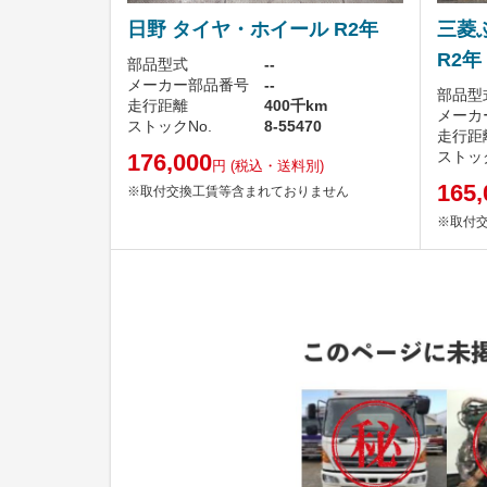
日野 タイヤ・ホイール R2年
三菱
R2年
部品型式
--
メーカー部品番号
--
部品型
走行距離
400千km
メーカ
ストックNo.
8-55470
走行距
ストック
176,000
円
(税込・送料別)
165,
※取付交換工賃等含まれておりません
※取付