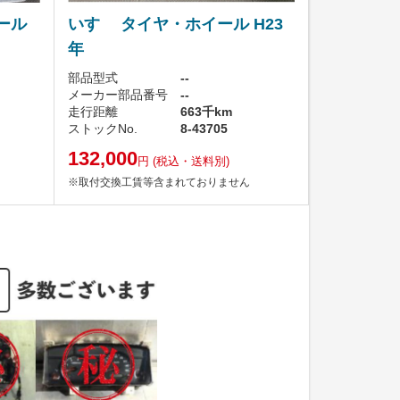
ール
いすゞ タイヤ・ホイール H23
年
部品型式
--
メーカー部品番号
--
走行距離
663千km
ストックNo.
8-43705
132,000
円
(税込・送料別)
※取付交換工賃等含まれておりません