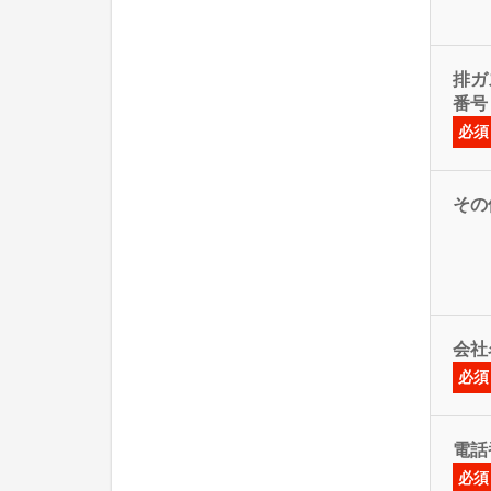
排ガス
番号
必須
その
会社
必須
電話
必須