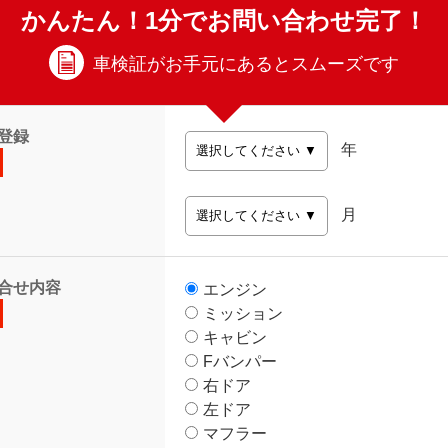
かんたん！1分でお問い合わせ完了！
車検証がお手元にあるとスムーズです
登録
年
月
合せ内容
エンジン
ミッション
キャビン
Fバンパー
右ドア
左ドア
マフラー