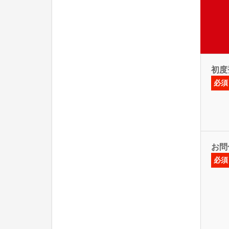
初度
必須
お問
必須