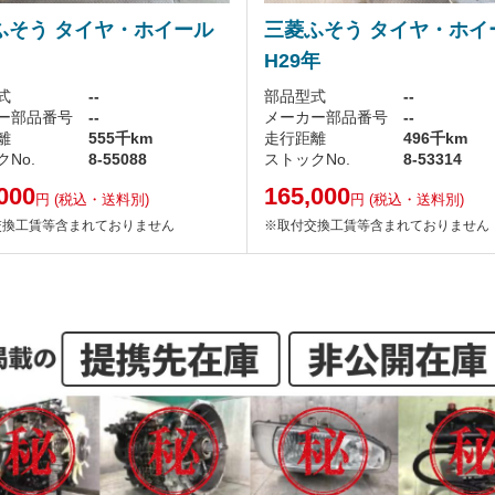
ふそう タイヤ・ホイール
三菱ふそう タイヤ・ホイ
H29年
式
--
部品型式
--
ー部品番号
--
メーカー部品番号
--
離
555千km
走行距離
496千km
No.
8-55088
ストックNo.
8-53314
000
165,000
円
(税込・送料別)
円
(税込・送料別)
交換工賃等含まれておりません
※取付交換工賃等含まれておりません