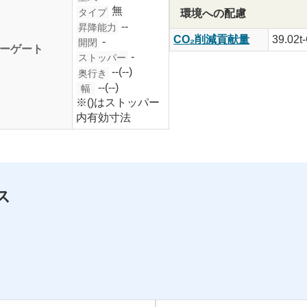
無
タイプ
環境への配慮
--
昇降能力
CO₂削減貢献量
39.02t
-
開閉
ーゲート
-
ストッパー
--(--)
奥行き
--(--)
幅
※()はストッパー
内有効寸法
ス