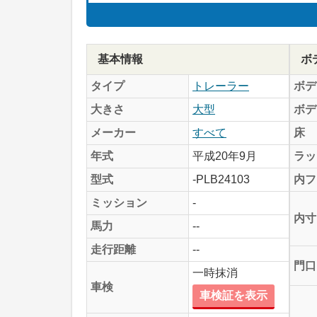
基本情報
ボ
タイプ
トレーラー
ボデ
大きさ
大型
ボデ
メーカー
すべて
床
年式
平成20年9月
ラッ
型式
-PLB24103
内フ
ミッション
-
内寸
馬力
--
走行距離
--
門口
一時抹消
車検
車検証を表示