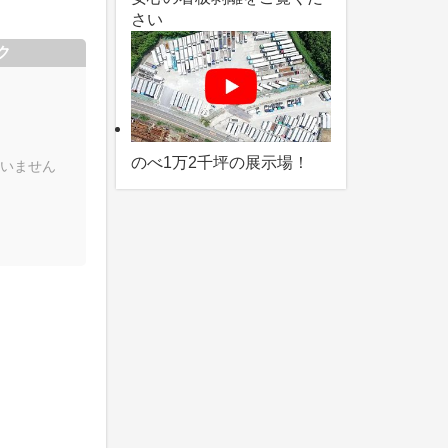
さい
ク
のべ1万2千坪の展示場！
いません