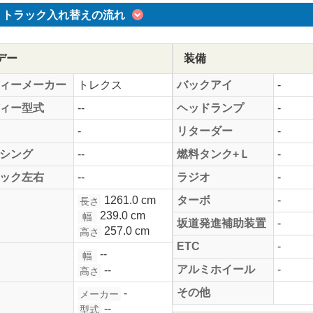
トラック入れ替えの流れ
デー
装備
ィーメーカー
トレクス
バックアイ
-
ィー型式
--
ヘッドランプ
-
-
リターダー
-
シング
--
燃料タンク+Ｌ
-
ック左右
--
ラジオ
-
1261.0 cm
ターボ
-
長さ
239.0 cm
幅
坂道発進補助装置
-
257.0 cm
高さ
ETC
-
--
幅
アルミホイール
-
--
高さ
その他
-
メーカー
--
型式