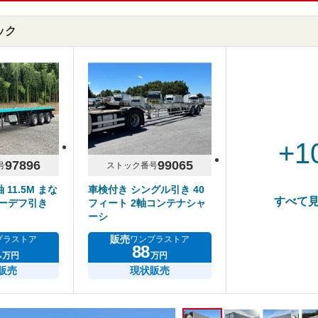
ック
+1
97896
99065
号
ストック番号
 11.5M まな
車検付き シングル引き 40
すべて
ツーデフ引き
フィート 2軸コンテナシャ
ーシ
販売
プラストア
ワンプラストア
1
88
万円
万円
販売
現状販売