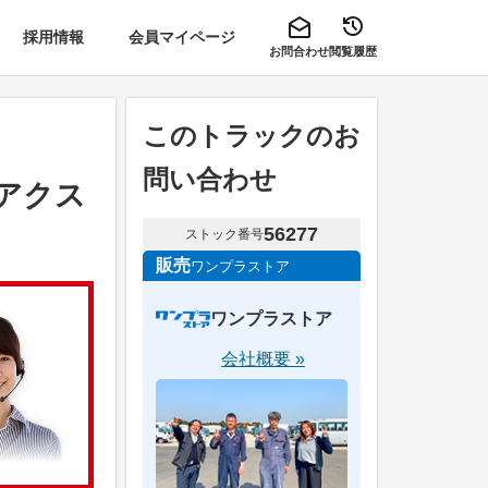
採用情報
会員マイページ
お問合わせ
閲覧履歴
このトラックのお
問い合わせ
トアクス
56277
ストック番号
販売
ワンプラストア
ワンプラストア
会社概要 »