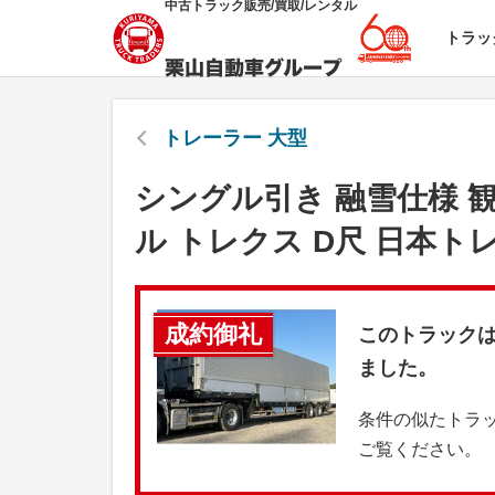
中古トラック販売/買取/レンタル
トラッ
トレーラー 大型
シングル引き 融雪仕様 
ル トレクス D尺 日本トレ
成約御礼
このトラック
ました。
条件の似たトラ
ご覧ください。