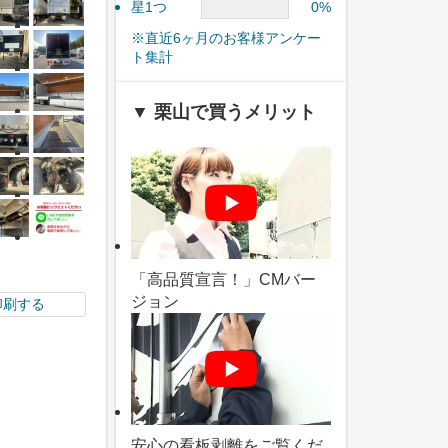
星1つ
0%
※直近6ヶ月のお客様アンケー
ト集計
▼ 栗山で買うメリット
「高品質宣言！」CMバー
ジョン
印刷する
安心の看板剥離をご覧くだ