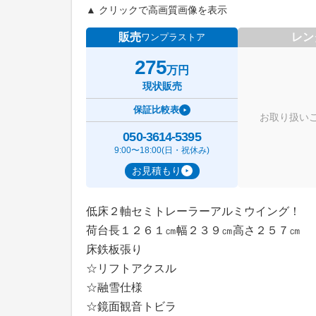
▲ クリックで高画質画像を表示
販売
レン
ワンプラストア
275
万円
現状販売
保証比較表
お取り扱い
050-3614-5395
9:00〜18:00(日・祝休み)
お見積もり
低床２軸セミトレーラーアルミウイング！
荷台長１２６１㎝幅２３９㎝高さ２５７㎝
床鉄板張り
☆リフトアクスル
☆融雪仕様
☆鏡面観音トビラ