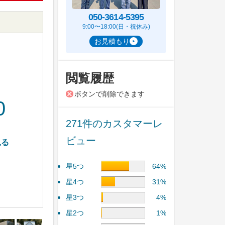
050-3614-5395
9:00〜18:00(日・祝休み)
お見積もり
閲覧履歴
ボタンで削除できます
0
271件のカスタマーレ
ビュー
見る
星5つ
64%
星4つ
31%
星3つ
4%
星2つ
1%