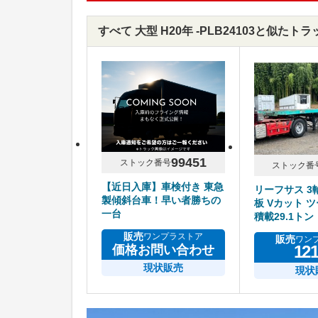
すべて 大型 H20年 -PLB24103と似たトラ
99451
ストック番号
ストック番
【近日入庫】車検付き 東急
リーフサス 3軸
製傾斜台車！早い者勝ちの
板 Vカット 
一台
積載29.1トン
販売
ワンプラストア
販売
ワン
12
価格お問い合わせ
現状販売
現状