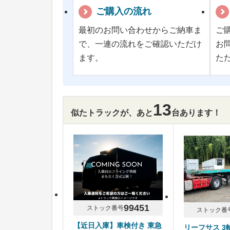
ご購入の流れ
最初のお問い合わせからご納車ま
ご
で、一連の流れをご確認いただけ
お
ます。
た
13
似たトラックが、あと
台あります！
99451
ストック番号
ストック番
【近日入庫】車検付き 東急
リーフサス 3軸