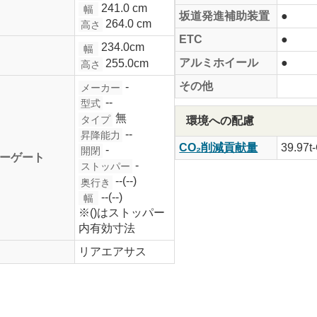
241.0 cm
幅
坂道発進補助装置
●
264.0 cm
高さ
ETC
●
234.0cm
幅
アルミホイール
●
255.0cm
高さ
その他
-
メーカー
--
型式
無
タイプ
環境への配慮
--
昇降能力
CO₂削減貢献量
39.97t
-
開閉
ーゲート
-
ストッパー
--(--)
奥行き
--(--)
幅
※()はストッパー
内有効寸法
リアエアサス