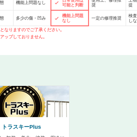
日常使用は
使用上、修理推
上物
態
機能上問題なし
可能と判断
奨
提
機能上問題
検査
態
多少の傷・凹み
一定の修理推奨
なし
しな
先となりますのでご了承ください。
クアップしておりません。
トラスキーPlus