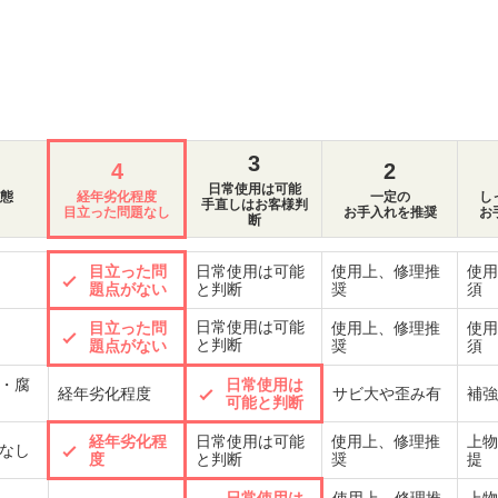
3
4
2
日常使用は可能
態
経年劣化程度
一定の
し
手直しはお客様判
目立った問題なし
お手入れを推奨
お
断
目立った問
日常使用は可能
使用上、修理推
使用
題点がない
と判断
奨
須
日常使用は可能
目立った問
使用上、修理推
使用
と判断
題点がない
奨
須
・腐
日常使用は
経年劣化程度
サビ大や歪み有
補強
可能と判断
経年劣化程
日常使用は可能
使用上、修理推
上物
なし
度
と判断
奨
提