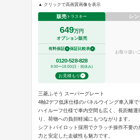
▲ クリックで高画質画像を表示
販売
レン
トラスキー
649
万円
オプション販売
有料保証
保証比較表
お取り扱い
0120-528-828
9:00〜18:00(日・祝休み)
お見積もり
三菱ふそう スーパーグレート
4軸2デフ低床仕様のパネルウイング車入庫で
ハイルーフ仕様で車内空間も広く、長距離運
り、荷物への負担軽減にもつながります。
シフトパイロット採用でクラッチ操作不要の
力と安定した走破性も魅力です。