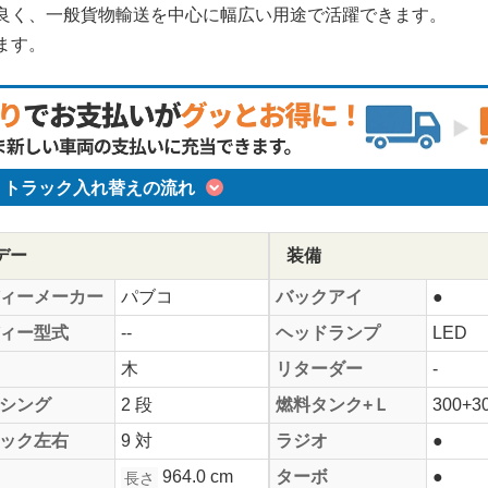
良く、一般貨物輸送を中心に幅広い用途で活躍できます。
ます。
トラック入れ替えの流れ
デー
装備
ィーメーカー
パブコ
バックアイ
●
ィー型式
--
ヘッドランプ
LED
木
リターダー
-
シング
2 段
燃料タンク+Ｌ
300+3
ック左右
9 対
ラジオ
●
964.0 cm
ターボ
●
長さ