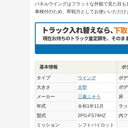
パネルウイングはフラットな外観で見た目も
車検付のため、即戦力としてお使いいただけ
基本情報
ボ
タイプ
ウイング
ボデ
大きさ
大型
ボデ
メーカー
三菱ふそう
床
年式
令和1年11月
ラッ
型式
2PG-FS74HZ
内フ
ミッション
シフトパイロット