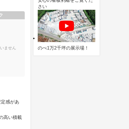
安心の看板剥離をご覧くだ
さい
ク
いません
のべ1万2千坪の展示場！
安定感があ
の高い積載