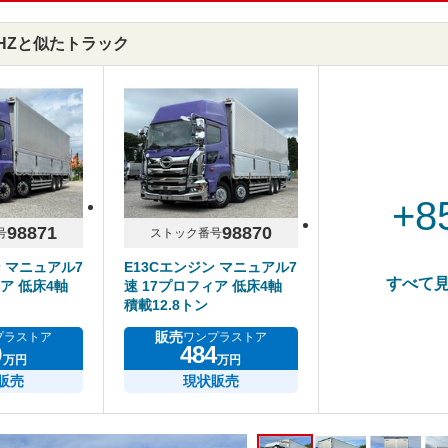
74HZと似たトラック
+8
98871
98870
号
ストック番号
ン マニュアル7
E13Cエンジン マニュアル7
すべて
ア 低床4軸
速 17プロフィア 低床4軸
積載12.8トン
販売
プラストア
ワンプラストア
9
484
万円
万円
販売
現状販売