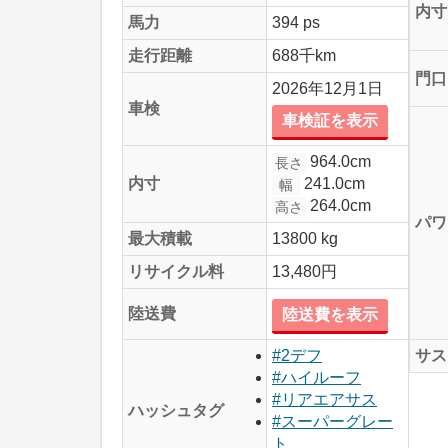
内寸
馬力
394 ps
走行距離
688千km
門口
2026年12月1日
車検
車検証を表示
964.0cm
長さ
241.0cm
内寸
幅
264.0cm
高さ
パワ
最大積載
13800 kg
リサイクル料
13,480円
陸送費
陸送費を表示
サス
#2デフ
#ハイルーフ
#リアエアサス
ハッシュタグ
#スーパーグレー
ト