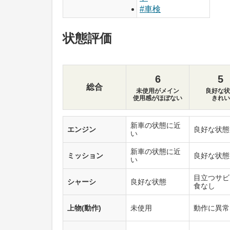
#車検
状態評価
6
5
総合
未使用がメイン
良好な状
使用感がほぼない
きれい
新車の状態に近
エンジン
良好な状態
い
新車の状態に近
ミッション
良好な状態
い
目立つサビ
シャーシ
良好な状態
食なし
上物(動作)
未使用
動作に異常