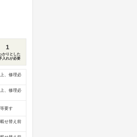
1
っかりとした
手入れが必要
上、修理必
上、修理必
等要す
載せ替え前