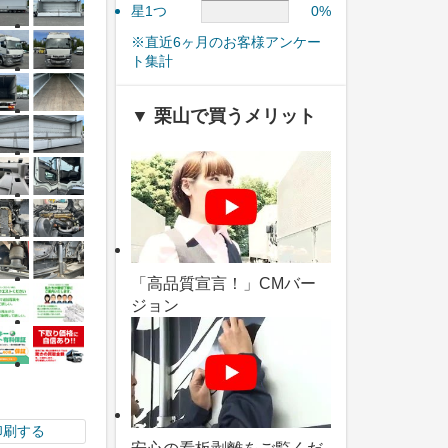
星1つ
0%
※直近6ヶ月のお客様アンケー
ト集計
▼ 栗山で買うメリット
「高品質宣言！」CMバー
ジョン
印刷する