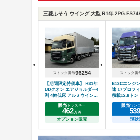
三菱ふそう ウイング 大型 R1年 2PG-FS
96254
ストック番号
ストック番
【期間限定特価車】 H31年
E13Cエンジ
UDクオン エアジョルダー4
速 17プロフィ
列 4軸低床 アルミウイング
積載12.8トン
ハイルーフ リアエアサス
販売
販売
トラスキー
ワン
アルミホイール エスコット
462
53
万円
オプション販売
現状