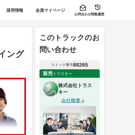
採用情報
会員マイページ
お問合わせ
閲覧履歴
このトラックのお
問い合わせ
ウイング
88265
ストック番号
販売
トラスキー
株式会社トラス
キー
会社概要 »