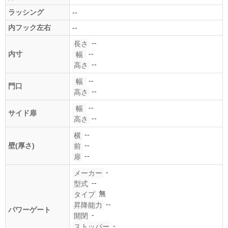
ラッシング
--
内フック左右
--
--
長さ
--
内寸
幅
--
高さ
--
幅
門口
--
高さ
--
幅
サイド扉
--
高さ
--
横
--
壁(厚さ)
前
--
扉
-
メーカー
--
型式
無
タイプ
--
昇降能力
パワーゲート
-
開閉
-
ストッパー