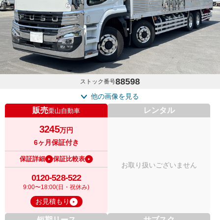
88598
ストック番号
他の画像を見る
販売
レンタル
栗山自動車
3245
万円
6ヶ月保証付き
保証詳細
保証比較表
お取り扱いございません
0120-528-522
9:00〜18:00(日・祝休み)
お見積もり
短期リース
サブスク