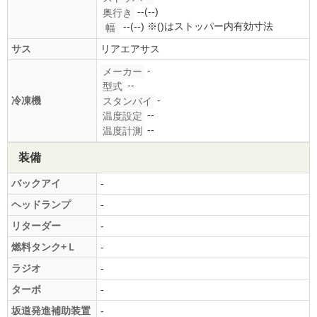
--(--)
奥行き
--(--)
※()はストッパー内有効寸法
幅
サス
リアエアサス
-
メーカー
--
型式
-
冷凍機
スタンバイ
--
温度設定
--
温度計測
装備
バックアイ
-
ヘッドランプ
-
リターダー
-
燃料タンク+Ｌ
-
ラジオ
-
ターボ
-
坂道発進補助装置
-