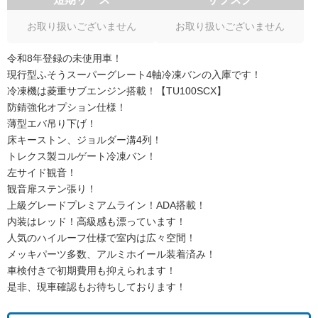
お取り扱いございません
お取り扱いございません
令和8年登録の未使用車！
現行型ふそうスーパーグレート4軸冷凍バンの入庫です！
冷凍機は菱重サブエンジン搭載！【TU100SCX】
防錆強化オプション仕様！
薄型エバ吊り下げ！
床キーストン、ジョルダー溝4列！
トレクス製コルゲート冷凍バン！
左サイド観音！
観音扉ステン張り！
上級グレードプレミアムライン！ADA搭載！
内装はレッド！高級感も漂っています！
人気のハイルーフ仕様で室内は広々空間！
メッキパーツ多数、アルミホイール装着済み！
車検付きで初期費用も抑えられます！
是非、現車確認もお待ちしております！