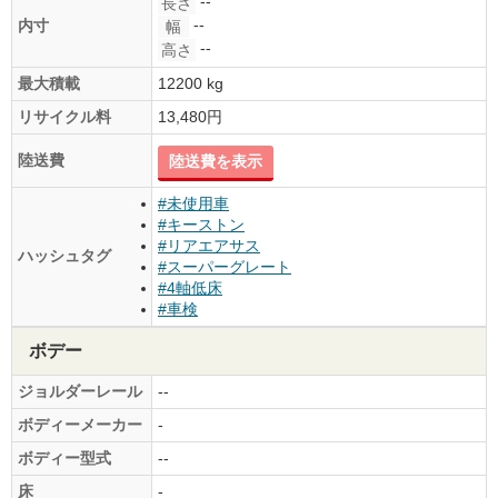
--
長さ
--
内寸
幅
--
高さ
最大積載
12200 kg
リサイクル料
13,480円
陸送費
陸送費を表示
#未使用車
#キーストン
#リアエアサス
ハッシュタグ
#スーパーグレート
#4軸低床
#車検
ボデー
ジョルダーレール
--
ボディーメーカー
-
ボディー型式
--
床
-