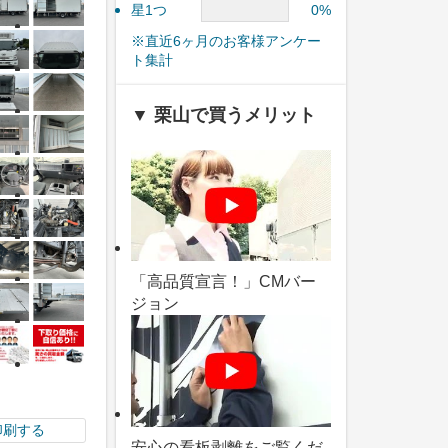
星1つ
0%
※直近6ヶ月のお客様アンケー
ト集計
▼ 栗山で買うメリット
「高品質宣言！」CMバー
ジョン
印刷する
安心の看板剥離をご覧くだ