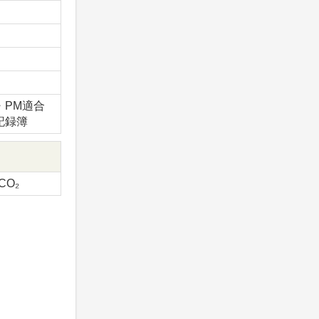
x・PM適合
記録簿
-CO₂