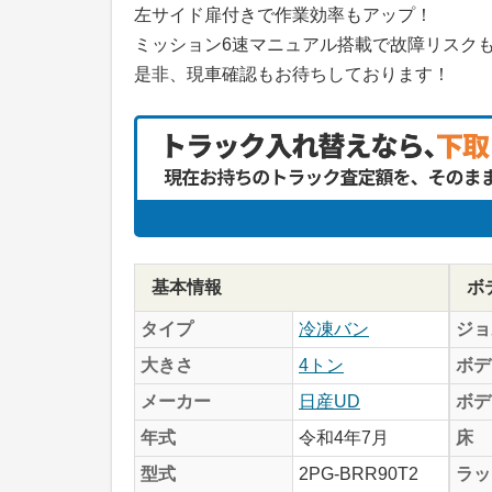
左サイド扉付きで作業効率もアップ！
ミッション6速マニュアル搭載で故障リスク
是非、現車確認もお待ちしております！
基本情報
ボ
タイプ
冷凍バン
ジョ
大きさ
4トン
ボデ
メーカー
日産UD
ボデ
年式
令和4年7月
床
型式
2PG-BRR90T2
ラッ