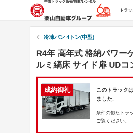
中古トラック販売/買取/レンタル
トラッ
冷凍バン 4トン(中型)
R4年 高年式 格納パワー
ルミ縞床 サイド扉 UD
成約御礼
このトラック
ました。
条件の似たトラ
ご覧ください。