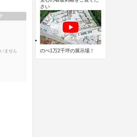
さい
ク
のべ1万2千坪の展示場！
いません