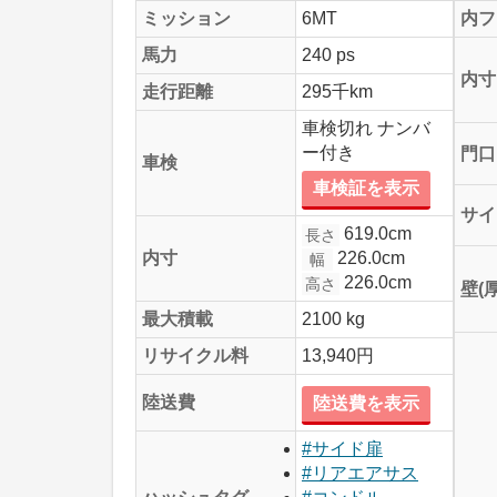
ミッション
6MT
内フ
馬力
240 ps
内寸
走行距離
295千km
車検切れ ナンバ
ー付き
門口
車検
車検証を表示
サイ
619.0cm
長さ
226.0cm
内寸
幅
226.0cm
高さ
壁(
最大積載
2100 kg
リサイクル料
13,940円
陸送費
陸送費を表示
#サイド扉
#リアエアサス