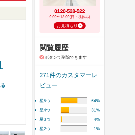
0120-528-522
9:00〜18:00(日・祝休み)
お見積もり
閲覧履歴
ボタンで削除できます
1
271件のカスタマーレ
ビュー
見る
星5つ
64%
星4つ
31%
星3つ
4%
星2つ
1%