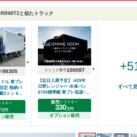
-BRR90T2と似たトラック
+5
100097
ストック番号
98305
号
【近日入庫予定】 H29年
ンドル 東プレ
日野レンジャー 冷凍バン
すべて
設定 格納パ
6700標準幅 東プレ低温ｰ
載3トン 6MT
30℃設定 床キーストン ジ
ル
販売
トラスキー
ラスキー
ョルダー2列 リアエアサス
330
8
万円
サイド扉 6速マニュアル 走
万円
行距離280千㎞ シフト6速
オプション販売
ョン販売
MT