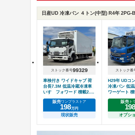
日産UD 冷凍バン ４トン(中型) R4年 2PG
99329
ストック番号
ストック番
車検付き ワイドキャブ 荷
H29年 UDコ
台長7.3M 低温冷蔵冷凍車
冷凍バン 低温
いすゞフォワード 積載2.75
ワーゲート 積
トン
アルミホイー
販売
販売
ワンプラストア
ト
198
19
万円
現状販売
オプシ