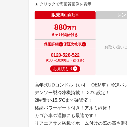
▲ クリックで高画質画像を表示
販売
レン
栗山自動車
880
万円
6ヶ月保証付き
保証詳細
保証比較表
お取り扱い
0120-528-522
9:00〜18:00(日・祝休み)
お見積もり
高年式UDコンドル（いすゞOEM車）冷凍バ
デンソー製冷凍機搭載！ -32℃設定！
2時間で-15.5℃まで確認済！
格納パワーゲート付き！アルミ縞床！
カゴ台車の運搬にも最適です！
リアエアサス搭載でホーム付けの際の高さ調