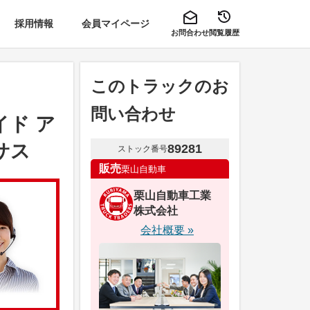
採用情報
会員マイページ
お問合わせ
閲覧履歴
このトラックのお
問い合わせ
イド ア
サス
89281
ストック番号
販売
栗山自動車
栗山自動車工業
株式会社
会社概要 »