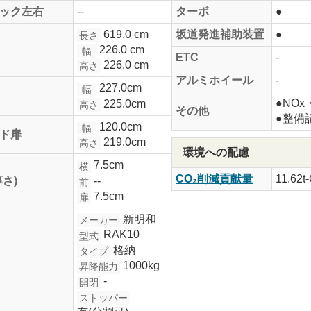
ック左右
--
ターボ
●
619.0 cm
坂道発進補助装置
●
長さ
226.0 cm
幅
ETC
-
226.0 cm
高さ
アルミホイール
-
227.0cm
幅
●NO
225.0cm
高さ
その他
●整備
120.0cm
幅
ド扉
219.0cm
高さ
環境への配慮
7.5cm
横
CO₂削減貢献量
11.62t
--
厚さ)
前
7.5cm
扉
新明和
メーカー
RAK10
型式
格納
タイプ
1000kg
昇降能力
-
開閉
ストッパー