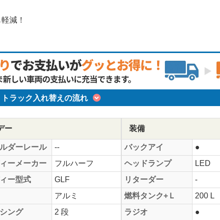
も軽減！
トラック入れ替えの流れ
デー
装備
ルダーレール
--
バックアイ
●
ィーメーカー
フルハーフ
ヘッドランプ
LED
ィー型式
GLF
リターダー
-
アルミ
燃料タンク+Ｌ
200 L
シング
2 段
ラジオ
●