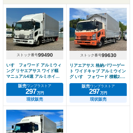
99490
99630
ストック番号
ストック番号
いすゞフォワード アルミウィ
リアエアサス 格納パワーゲー
ング リヤエアサス ワイド幅
ト ワイドキャブ アルミウイン
マニュアル6速 アルミホイー
グ いすゞフォワード 積載2.5
ル
トン
販売
販売
ワンプラストア
ワンプラストア
297
297
万円
万円
現状販売
現状販売