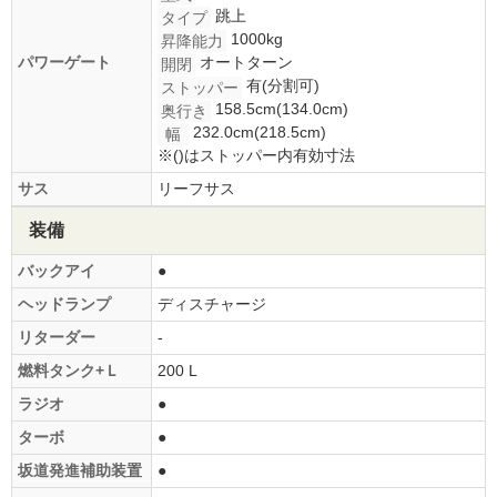
跳上
タイプ
1000kg
昇降能力
パワーゲート
オートターン
開閉
有(分割可)
ストッパー
158.5cm(134.0cm)
奥行き
232.0cm(218.5cm)
幅
※()はストッパー内有効寸法
サス
リーフサス
装備
バックアイ
●
ヘッドランプ
ディスチャージ
リターダー
-
燃料タンク+Ｌ
200 L
ラジオ
●
ターボ
●
坂道発進補助装置
●