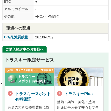
ETC
●
アルミホイール
-
その他
●NOx・PM適合
環境への配慮
CO₂削減貢献量
26.10t-CO₂
ご購入検討中のお客様へ
トラスキー限定サービス
トラスキースポット
トラスキーPlus
有料保証
整備・架装・美化・塗装。
突然の大きな修理費用に悩
用途に合わせて安心をプラ