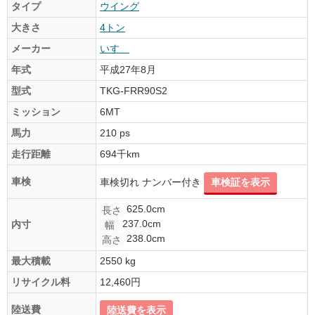
タイプ
ウイング
大きさ
4トン
メーカー
いすゞ
年式
平成27年8月
型式
TKG-FRR90S2
ミッション
6MT
馬力
210 ps
走行距離
694千km
車検
車検切れ ナンバー付き
車検証を表示
625.0cm
長さ
237.0cm
内寸
幅
238.0cm
高さ
最大積載
2550 kg
リサイクル料
12,460円
陸送費
陸送費を表示