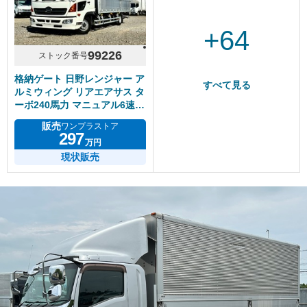
+64
99226
ストック番号
格納ゲート 日野レンジャー ア
すべて見る
ルミウィング リアエアサス タ
ーボ240馬力 マニュアル6速
積載2.3トン
販売
ワンプラストア
297
万円
現状販売