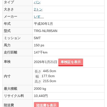
タイプ
バン
大きさ
2トン
メーカー
いすゞ
年式
平成30年1月
型式
TRG-NLR85AN
ミッション
5MT
馬力
150 ps
走行距離
147千km
車検
2026年1月21日
車検証を表示
445.0cm
長さ
177.0cm
内寸
幅
215.0cm
高さ
最大積載
2000 kg
リサイクル料
10,440円
陸送費
陸送費を表示