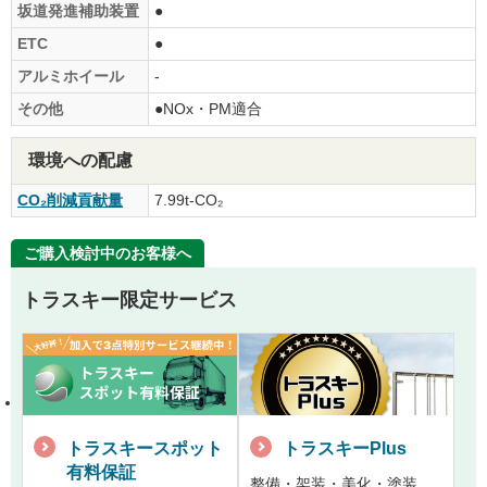
坂道発進補助装置
●
ETC
●
アルミホイール
-
その他
●NOx・PM適合
環境への配慮
CO₂削減貢献量
7.99t-CO₂
ご購入検討中のお客様へ
トラスキー限定サービス
トラスキースポット
トラスキーPlus
有料保証
整備・架装・美化・塗装。