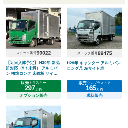
99022
99475
ストック番号
ストック番号
【近日入庫予定】 H30年 新免
H29年 キャンター アルミバン
許対応（5ｔ未満） アルミバ
ロング尺 左サイド扉
ン 標準ロング 床鉄板 サイド
扉 内高218cm 5速マニュアル
販売
販売
トラスキー
ワンプラストア
いすゞエルフ
297
165
万円
万円
オプション販売
現状販売