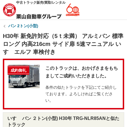
中古トラック販売/買取/レンタル
バン 2トン(小型)
H30年 新免許対応（5ｔ未満） アルミバン 標準
ロング 内高216cm サイド扉 5速マニュアル い
すゞエルフ 車検付き
このトラックは、おかげさまをもち
成約御礼
ましてご成約いただきました。
条件の似たトラックを下記にてご紹介し
ております。よろしければご覧くださ
い。
いすゞ バン ２トン(小型) H30年 TRG-NLR85ANと似た
トラック