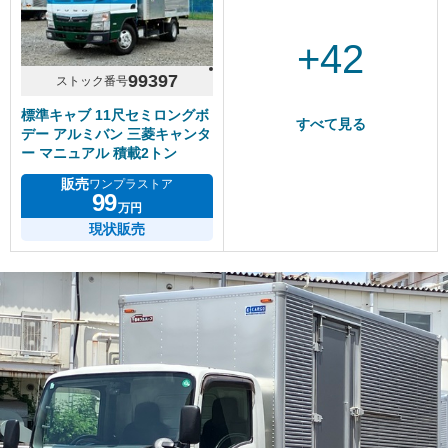
+42
99397
ストック番号
標準キャブ 11尺セミロングボ
すべて見る
デー アルミバン 三菱キャンタ
ー マニュアル 積載2トン
販売
ワンプラストア
99
万円
現状販売