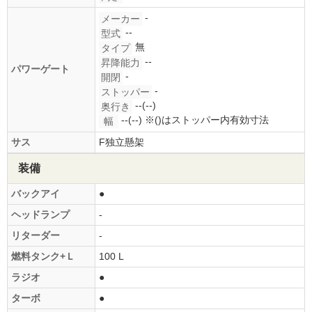
-
メーカー
--
型式
無
タイプ
--
昇降能力
パワーゲート
-
開閉
-
ストッパー
--(--)
奥行き
--(--)
※()はストッパー内有効寸法
幅
サス
F独立懸架
装備
バックアイ
●
ヘッドランプ
-
リターダー
-
燃料タンク+Ｌ
100 L
ラジオ
●
ターボ
●