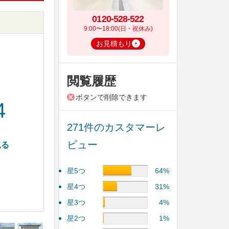
0120-528-522
9:00〜18:00(日・祝休み)
お見積もり
閲覧履歴
ボタンで削除できます
4
271件のカスタマーレ
ビュー
見る
星5つ
64%
星4つ
31%
星3つ
4%
星2つ
1%