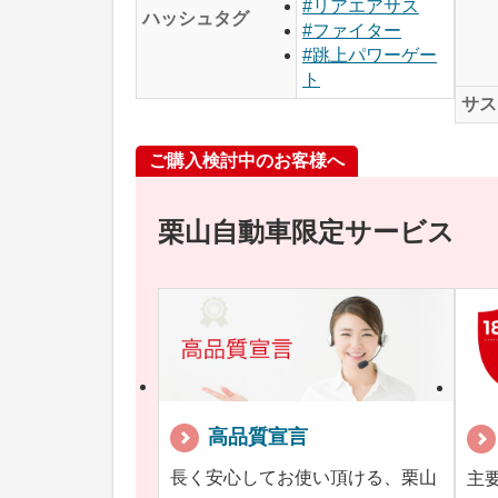
#リアエアサス
ハッシュタグ
#ファイター
#跳上パワーゲー
ト
サス
ご購入検討中のお客様へ
栗山自動車限定サービス
高品質宣言
長く安心してお使い頂ける、栗山
主