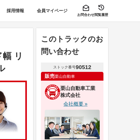
採用情報
会員マイページ
お問合わせ
閲覧履歴
このトラックのお
問い合わせ
幅 リ
ル
90512
ストック番号
販売
栗山自動車
栗山自動車工業
株式会社
会社概要 »