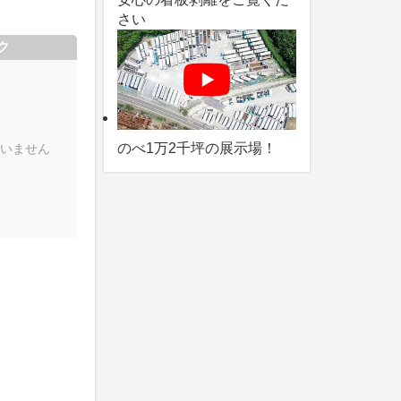
さい
ク
のべ1万2千坪の展示場！
いません