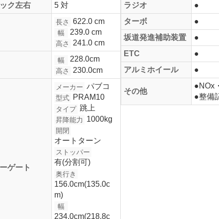
ック左右
5 対
ラジオ
●
622.0 cm
ターボ
●
長さ
239.0 cm
幅
坂道発進補助装置
●
241.0 cm
高さ
ETC
●
228.0cm
幅
アルミホイール
●
230.0cm
高さ
●NO
パブコ
メーカー
その他
●整
PRAM10
型式
跳上
タイプ
1000kg
昇降能力
開閉
オートターン
ストッパー
有(分割可)
ーゲート
奥行き
156.0cm(135.0c
m)
幅
234.0cm(218.8c