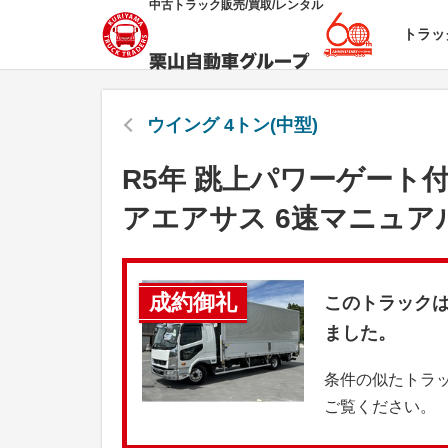
中古トラック販売/買取/レンタル
トラッ
ウイング 4トン(中型)
R5年 跳上パワーゲート付
アエアサス 6速マニュア
成約御礼
このトラック
ました。
条件の似たトラ
ご覧ください。