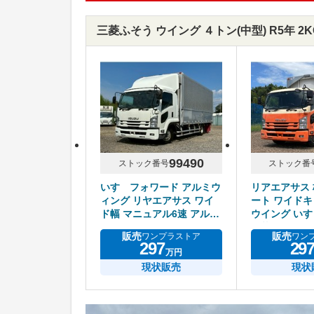
三菱ふそう ウイング ４トン(中型) R5年 2
99490
ストック番号
ストック番
いすゞフォワード アルミウ
リアエアサス
ィング リヤエアサス ワイ
ート ワイドキ
ド幅 マニュアル6速 アルミ
ウイング い
ホイール
積載2.5トン
販売
販売
ワンプラストア
ワン
297
29
万円
現状販売
現状