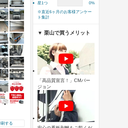
星1つ
0%
※直近6ヶ月のお客様アンケー
ト集計
▼ 栗山で買うメリット
「高品質宣言！」CMバー
ジョン
印刷する
安心の看板剥離をご覧くだ