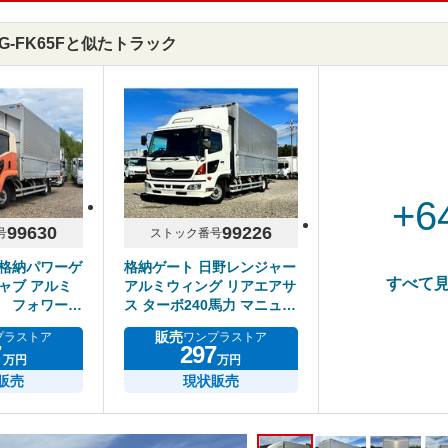
KG-FK65Fと似たトラック
+6
99630
99226
号
ストック番号
 格納パワーゲ
格納ゲート 日野レンジャー
すべて
ャブ アルミ
アルミウィング リアエアサ
すゞフォワード
ス ターボ240馬力 マニュア
ル6速 積載2.3トン
販売
プラストア
ワンプラストア
7
297
万円
万円
販売
現状販売