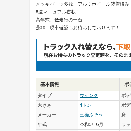
メッキパーツ多数、アルミホイール装着済み
6速マニュアル搭載！
高年式、低走行の一台！
是非、現車確認もお待ちしております！
基本情報
ボ
タイプ
ウイング
ボデ
大きさ
4トン
ボデ
メーカー
三菱ふそう
床
年式
令和5年6月
ラッ