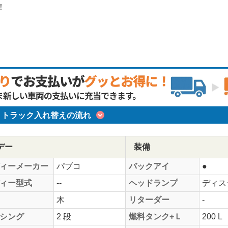
！
トラック入れ替えの流れ
デー
装備
ィーメーカー
パブコ
バックアイ
●
ィー型式
--
ヘッドランプ
ディス
木
リターダー
-
シング
2 段
燃料タンク+Ｌ
200 L