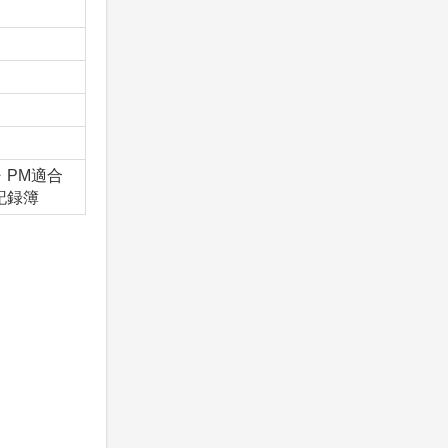
x・PM適合
備記録簿