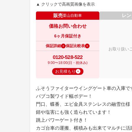
▲ クリックで高画質画像を表示
販売
レン
栗山自動車
価格お問い合わせ
6ヶ月保証付き
保証詳細
保証比較表
お取り扱い
0120-528-522
9:00〜18:00(日・祝休み)
お見積もり
ふそうファイターウイングゲート車の入庫で
パブコ製ワイド幅ボデー！
門口、蝶番、エビ金具ステンレスの融雪仕様
錆や塩害にも強く造られています！
跳上パワーゲート付き！
カゴ台車の運搬、横積みも出来てマルチに活