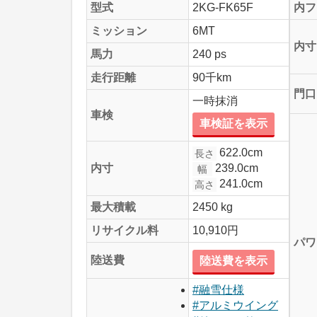
型式
2KG-FK65F
内フ
ミッション
6MT
内寸
馬力
240 ps
走行距離
90千km
門口
一時抹消
車検
車検証を表示
622.0cm
長さ
239.0cm
内寸
幅
241.0cm
高さ
最大積載
2450 kg
リサイクル料
10,910円
パワ
陸送費
陸送費を表示
#融雪仕様
#アルミウイング