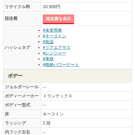
リサイクル料
10,900円
陸送費
陸送費を表示
#未使用車
#キーストン
#低温
ハッシュタグ
#リアエアサス
#レンジャー
#車検
#格納パワーゲート
ボデー
ジョルダーレール
--
ボディーメーカー
トランテックス
ボディー型式
--
床
キーストン
ラッシング
2 段
内フック左右
--