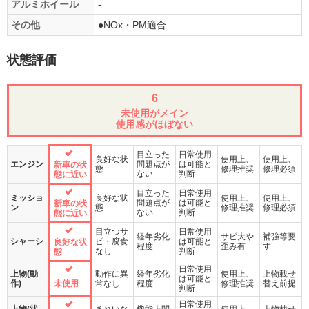
アルミホイール
-
その他
●NOx・PM適合
状態評価
6
未使用がメイン
使用感がほぼない
目立った
日常使用
良好な状
使用上、
使用上、
エンジン
問題点が
は可能と
新車の状
態
修理推奨
修理必須
ない
判断
態に近い
目立った
日常使用
ミッショ
良好な状
使用上、
使用上、
問題点が
は可能と
新車の状
ン
態
修理推奨
修理必須
ない
判断
態に近い
目立つサ
日常使用
経年劣化
サビ大や
補強等要
シャーシ
ビ・腐食
は可能と
良好な状
程度
歪み有
す
なし
判断
態
日常使用
上物(動
動作に異
経年劣化
使用上、
上物載せ
は可能と
作)
未使用
常なし
程度
修理推奨
替え前提
判断
日常使用