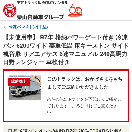
中古トラック販売/買取/レンタル
冷凍バン 4トン(中型)
【未使用車】 R7年 格納パワーゲート付き 冷凍
バン 6200ワイド 菱重低温 床キーストン サイド
観音扉 リアエアサス 6速マニュアル 240高馬力
日野レンジャー 車検付き
このトラックは、おかげさまをもち
成約御礼
ましてご成約いただきました。
条件の似たトラックを下記にてご紹介し
ております。よろしければご覧くださ
い。
日野 冷凍バン ４トン(中型) R7年 2KG-FD2ABGと似た