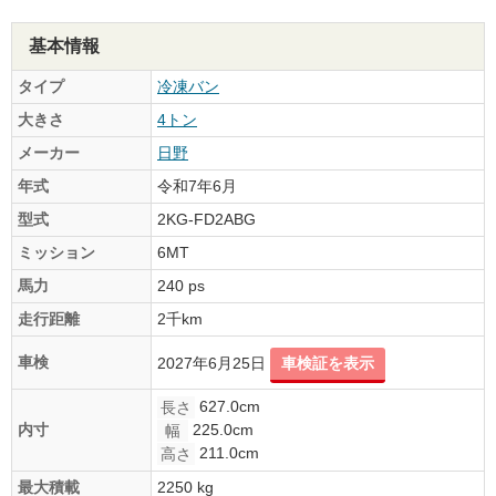
基本情報
タイプ
冷凍バン
大きさ
4トン
メーカー
日野
年式
令和7年6月
型式
2KG-FD2ABG
ミッション
6MT
馬力
240 ps
走行距離
2千km
車検
2027年6月25日
車検証を表示
627.0cm
長さ
225.0cm
内寸
幅
211.0cm
高さ
最大積載
2250 kg