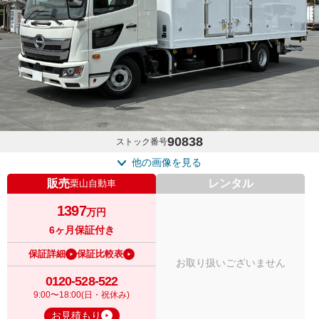
90838
ストック番号
他の画像を見る
販売
レンタル
栗山自動車
1397
万円
6ヶ月保証付き
保証詳細
保証比較表
お取り扱いございません
0120-528-522
9:00〜18:00(日・祝休み)
お見積もり