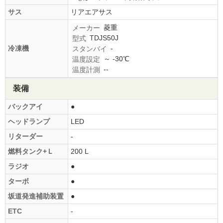
サス
リアエアサス
菱重
メーカー
TDJS50J
型式
-
冷凍機
スタンバイ
～ -30℃
温度設定
--
温度計測
装備
バックアイ
●
ヘッドランプ
LED
リターダー
-
燃料タンク+Ｌ
200 L
ラジオ
●
ターボ
●
坂道発進補助装置
●
ETC
-