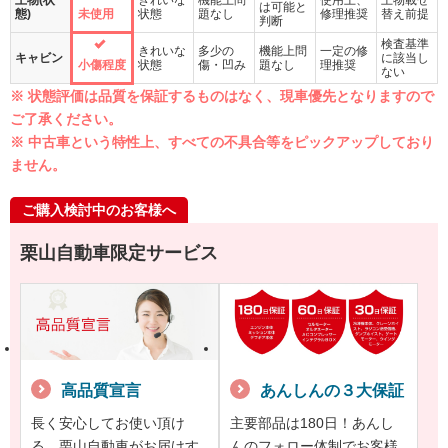
上物(状
きれいな
機能上問
使用上、
上物載せ
は可能と
態)
未使用
状態
題なし
修理推奨
替え前提
判断
検査基準
きれいな
多少の
機能上問
一定の修
キャビン
に該当し
小傷程度
状態
傷・凹み
題なし
理推奨
ない
※ 状態評価は品質を保証するものはなく、現車優先となりますので
ご了承ください。
※ 中古車という特性上、すべての不具合等をピックアップしており
ません。
ご購入検討中のお客様へ
栗山自動車限定サービス
高品質宣言
あんしんの３大保証
長く安心してお使い頂け
主要部品は180日！あんし
る、栗山自動車がお届けす
んのフォロー体制でお客様