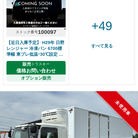
+49
100097
ストック番号
【近日入庫予定】 H29年 日野
すべて見る
レンジャー 冷凍バン 6700標
準幅 東プレ低温ｰ30℃設定 床
キーストン ジョルダー2列 リ
販売
トラスキー
アエアサス サイド扉 6速マニ
価格お問い合わせ
ュアル 走行距離280千㎞ シフ
ト6速MT
オプション販売
未使用車