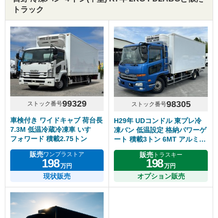
トラック
99329
98305
ストック番号
ストック番号
車検付き ワイドキャブ 荷台長
H29年 UDコンドル 東プレ冷
7.3M 低温冷蔵冷凍車 いすゞ
凍バン 低温設定 格納パワーゲ
フォワード 積載2.75トン
ート 積載3トン 6MT アルミホ
イール
販売
販売
ワンプラストア
トラスキー
198
198
万円
万円
現状販売
オプション販売