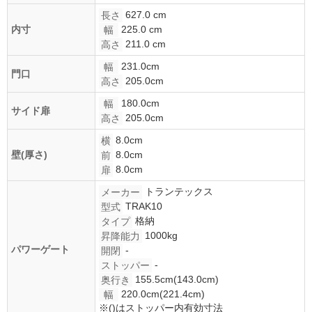
627.0 cm
長さ
225.0 cm
内寸
幅
211.0 cm
高さ
231.0cm
幅
門口
205.0cm
高さ
180.0cm
幅
サイド扉
205.0cm
高さ
8.0cm
横
8.0cm
壁(厚さ)
前
8.0cm
扉
トランテックス
メーカー
TRAK10
型式
格納
タイプ
1000kg
昇降能力
パワーゲート
-
開閉
-
ストッパー
155.5cm(143.0cm)
奥行き
220.0cm(221.4cm)
幅
※()はストッパー内有効寸法