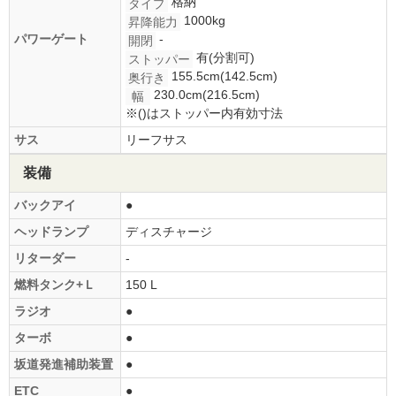
格納
タイプ
1000kg
昇降能力
パワーゲート
-
開閉
有(分割可)
ストッパー
155.5cm(142.5cm)
奥行き
230.0cm(216.5cm)
幅
※()はストッパー内有効寸法
サス
リーフサス
装備
バックアイ
●
ヘッドランプ
ディスチャージ
リターダー
-
燃料タンク+Ｌ
150 L
ラジオ
●
ターボ
●
坂道発進補助装置
●
ETC
●