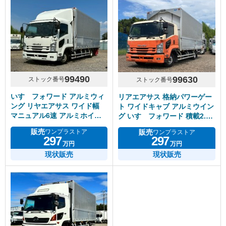
99490
99630
ストック番号
ストック番号
いすゞフォワード アルミウィ
リアエアサス 格納パワーゲー
ング リヤエアサス ワイド幅
ト ワイドキャブ アルミウイン
マニュアル6速 アルミホイー
グ いすゞフォワード 積載2.5
ル
トン
販売
販売
ワンプラストア
ワンプラストア
297
297
万円
万円
現状販売
現状販売