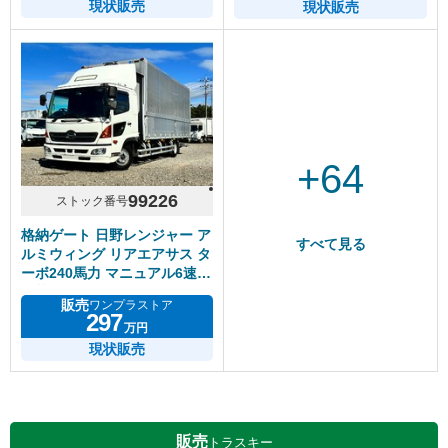
現状販売
現状販売
+64
99226
ストック番号
格納ゲート 日野レンジャー ア
すべて見る
ルミウィング リアエアサス タ
ーボ240馬力 マニュアル6速
積載2.3トン
販売
ワンプラストア
297
万円
現状販売
販売
トラスキー