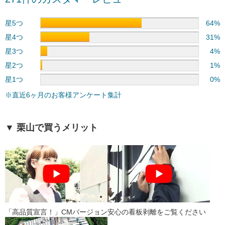
星5つ
64%
星4つ
31%
星3つ
4%
星2つ
1%
星1つ
0%
※直近6ヶ月のお客様アンケート集計
▼ 栗山で買うメリット
「高品質宣言！」CMバージョン
安心の看板剥離をご覧ください