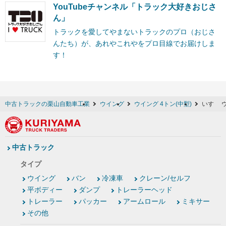
YouTubeチャンネル「トラック大好きおじさ
ん」
トラックを愛してやまないトラックのプロ（おじさ
んたち）が、あれやこれやをプロ目線でお届けしま
す！
中古トラックの栗山自動車工業
ウイング
ウイング 4トン(中型)
いすゞ ウ
中古トラック
タイプ
ウイング
バン
冷凍車
クレーン/セルフ
平ボディー
ダンプ
トレーラーヘッド
トレーラー
パッカー
アームロール
ミキサー
その他