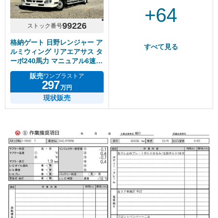
+64
99226
ストック番号
格納ゲート 日野レンジャー ア
すべて見る
ルミウィング リアエアサス タ
ーボ240馬力 マニュアル6速
積載2.3トン
販売
ワンプラストア
297
万円
現状販売