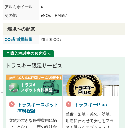
アルミホイール
●
その他
●NOx・PM適合
環境への配慮
CO₂削減貢献量
26.50t-CO₂
ご購入検討中のお客様へ
トラスキー限定サービス
トラスキースポット
トラスキーPlus
有料保証
整備・架装・美化・塗装。
突然の大きな修理費用に悩
用途に合わせて安心をプラ
むことなく、一定の保証金
ス！選べるオプションサー