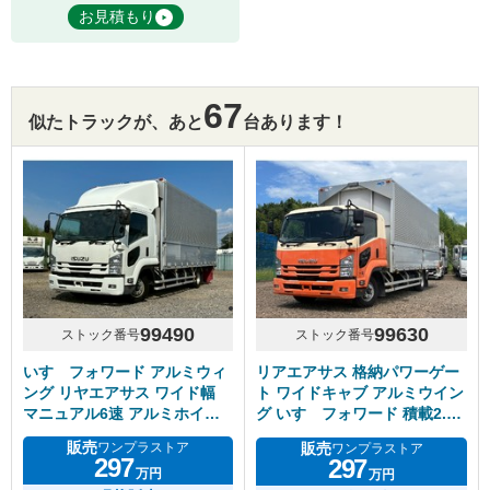
お見積もり
67
似たトラックが、あと
台あります！
99490
99630
ストック番号
ストック番号
いすゞフォワード アルミウィ
リアエアサス 格納パワーゲー
ング リヤエアサス ワイド幅
ト ワイドキャブ アルミウイン
マニュアル6速 アルミホイー
グ いすゞフォワード 積載2.5
ル
トン
販売
販売
ワンプラストア
ワンプラストア
297
297
万円
万円