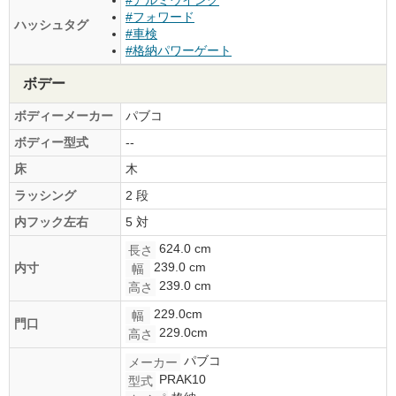
#フォワード
ハッシュタグ
#車検
#格納パワーゲート
ボデー
ボディーメーカー
パブコ
ボディー型式
--
床
木
ラッシング
2 段
内フック左右
5 対
624.0 cm
長さ
239.0 cm
内寸
幅
239.0 cm
高さ
229.0cm
幅
門口
229.0cm
高さ
パブコ
メーカー
PRAK10
型式