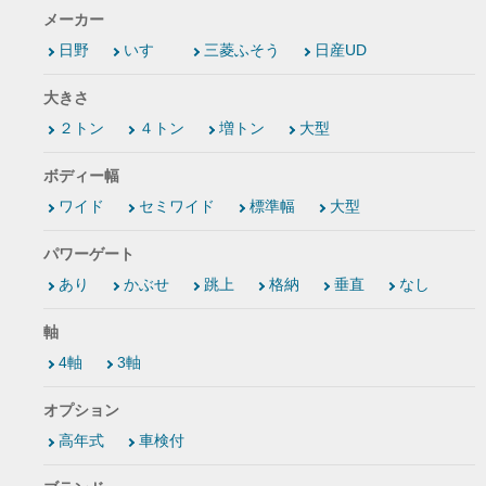
メーカー
日野
いすゞ
三菱ふそう
日産UD
大きさ
２トン
４トン
増トン
大型
ボディー幅
ワイド
セミワイド
標準幅
大型
パワーゲート
あり
かぶせ
跳上
格納
垂直
なし
軸
4軸
3軸
オプション
高年式
車検付