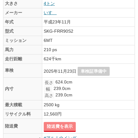
大きさ
4トン
メーカー
いすゞ
年式
平成23年11月
型式
SKG-FRR90S2
ミッション
6MT
馬力
210 ps
走行距離
624千km
車検
2025年11月23日
車検証準備中
624.0cm
長さ
239.0cm
内寸
幅
239.0cm
高さ
最大積載
2500 kg
リサイクル料
12,560円
陸送費
陸送費を表示
#アルミウイング