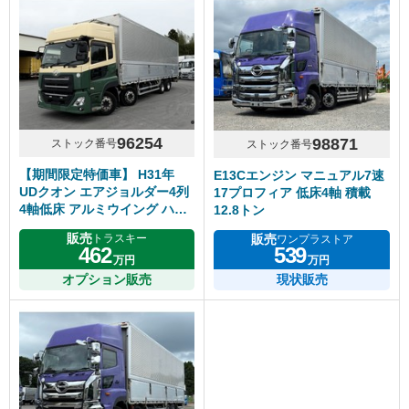
96254
98871
ストック番号
ストック番号
【期間限定特価車】 H31年
E13Cエンジン マニュアル7速
UDクオン エアジョルダー4列
17プロフィア 低床4軸 積載
4軸低床 アルミウイング ハイ
12.8トン
ルーフ リアエアサス アルミホ
販売
販売
トラスキー
ワンプラストア
イール エスコット
462
539
万円
万円
オプション販売
現状販売