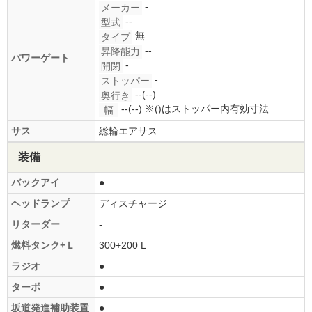
-
メーカー
--
型式
無
タイプ
--
昇降能力
パワーゲート
-
開閉
-
ストッパー
--(--)
奥行き
--(--)
※()はストッパー内有効寸法
幅
サス
総輪エアサス
装備
バックアイ
●
ヘッドランプ
ディスチャージ
リターダー
-
燃料タンク+Ｌ
300+200 L
ラジオ
●
ターボ
●
坂道発進補助装置
●