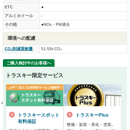
ETC
●
アルミホイール
-
その他
●NOx・PM適合
環境への配慮
CO₂削減貢献量
51.55t-CO₂
ご購入検討中のお客様へ
トラスキー限定サービス
トラスキースポット
トラスキーPlus
有料保証
整備・架装・美化・塗装。