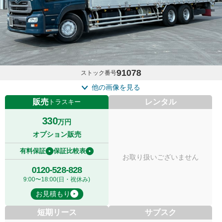
91078
ストック番号
他の画像を見る
販売
レンタル
トラスキー
330
万円
オプション販売
有料保証
保証比較表
お取り扱いございません
0120-528-828
9:00〜18:00(日・祝休み)
お見積もり
短期リース
サブスク