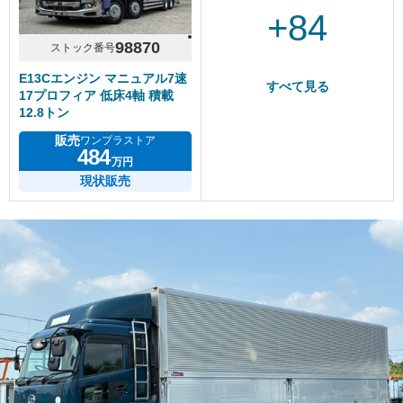
+84
98870
ストック番号
E13Cエンジン マニュアル7速
すべて見る
17プロフィア 低床4軸 積載
12.8トン
販売
ワンプラストア
484
万円
現状販売