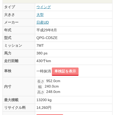
タイプ
ウイング
大きさ
大型
メーカー
日産UD
年式
平成29年8月
型式
QPG-CD5ZE
ミッション
7MT
馬力
380 ps
走行距離
430千km
車検
一時抹消
車検証を表示
952.0cm
長さ
240.0cm
内寸
幅
248.0cm
高さ
最大積載
13200 kg
リサイクル料
14,260円