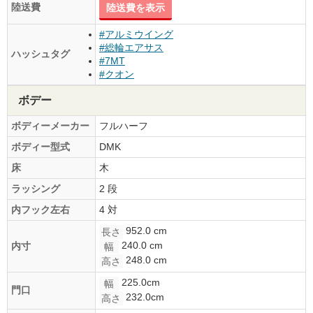
陸送費
陸送費を表示
#アルミウイング
#総輪エアサス
ハッシュタグ
#7MT
#クオン
ボデー
ボディーメーカー
フルハーフ
ボディー型式
DMK
床
木
ラッシング
2 段
内フック左右
4 対
952.0 cm
長さ
240.0 cm
内寸
幅
248.0 cm
高さ
225.0cm
幅
門口
232.0cm
高さ