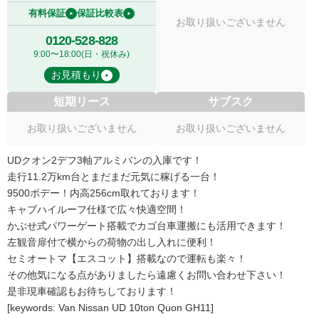
有料保証
保証比較表
お取り扱いございません
0120-528-828
9:00〜18:00(日・祝休み)
お見積もり
短期リース
サブスク
お取り扱いございません
お取り扱いございません
UDクオン2デフ3軸アルミバンの入庫です！
走行11.2万km台とまだまだ元気に稼げる一台！
9500ボデー！内高256cm取れております！
キャブハイルーフ仕様で広々快適空間！
かぶせ式パワーゲート搭載でカゴ台車運搬にも活用できます！
左観音扉付で横からの荷物の出し入れに便利！
セミオートマ【エスコット】搭載なので運転も楽々！
その他気になる点がありましたら遠慮くお問い合わせ下さい！
是非現車確認もお待ちしております！
[keywords: Van Nissan UD 10ton Quon GH11]