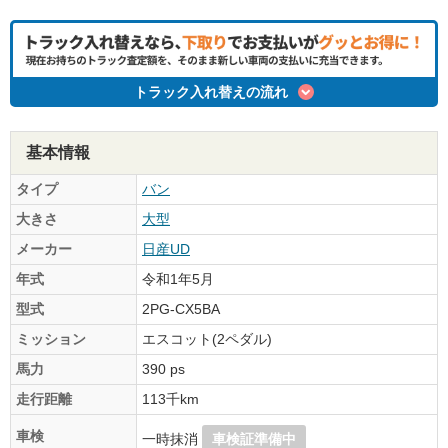
トラック入れ替えの流れ
基本情報
タイプ
バン
大きさ
大型
メーカー
日産UD
年式
令和1年5月
型式
2PG-CX5BA
ミッション
エスコット(2ペダル)
馬力
390 ps
走行距離
113千km
車検
一時抹消
車検証準備中