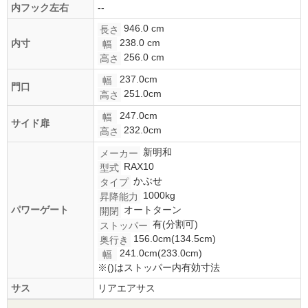
内フック左右
--
946.0 cm
長さ
238.0 cm
内寸
幅
256.0 cm
高さ
237.0cm
幅
門口
251.0cm
高さ
247.0cm
幅
サイド扉
232.0cm
高さ
新明和
メーカー
RAX10
型式
かぶせ
タイプ
1000kg
昇降能力
パワーゲート
オートターン
開閉
有(分割可)
ストッパー
156.0cm(134.5cm)
奥行き
241.0cm(233.0cm)
幅
※()はストッパー内有効寸法
サス
リアエアサス