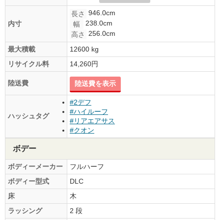
946.0cm
長さ
238.0cm
内寸
幅
256.0cm
高さ
最大積載
12600 kg
リサイクル料
14,260円
陸送費
陸送費を表示
#2デフ
#ハイルーフ
ハッシュタグ
#リアエアサス
#クオン
ボデー
ボディーメーカー
フルハーフ
ボディー型式
DLC
床
木
ラッシング
2 段