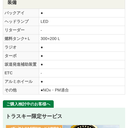
装備
バックアイ
●
ヘッドランプ
LED
リターダー
-
燃料タンク+Ｌ
300+200 L
ラジオ
●
ターボ
●
坂道発進補助装置
●
ETC
-
アルミホイール
●
その他
●NOx・PM適合
ご購入検討中のお客様へ
トラスキー限定サービス