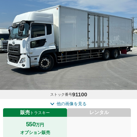
91100
ストック番号
他の画像を見る
販売
レンタル
トラスキー
550
万円
オプション販売