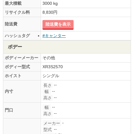
最大積載
3000 kg
リサイクル料
8,830円
陸送費
陸送費を表示
ハッシュタグ
#キャンター
ボデー
ボディーメーカー
その他
ボディー型式
XR3S2570
ホイスト
シングル
--
長さ
--
内寸
幅
--
高さ
--
幅
門口
--
高さ
-
メーカー
--
型式