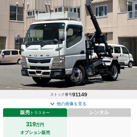
91149
ストック番号
他の画像を見る
販売
レンタル
トラスキー
319
万円
オプション販売