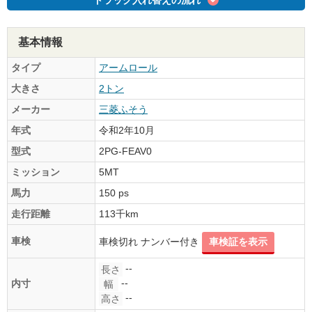
基本情報
タイプ
アームロール
大きさ
2トン
メーカー
三菱ふそう
年式
令和2年10月
型式
2PG-FEAV0
ミッション
5MT
馬力
150 ps
走行距離
113千km
車検
車検切れ ナンバー付き
車検証を表示
--
長さ
--
内寸
幅
--
高さ