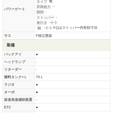
無
タイプ
--
昇降能力
パワーゲート
-
開閉
-
ストッパー
--(--)
奥行き
--(--)
※()はストッパー内有効寸法
幅
サス
F独立懸架
装備
バックアイ
●
ヘッドランプ
-
リターダー
-
燃料タンク+Ｌ
70 L
ラジオ
●
ターボ
●
坂道発進補助装置
-
ETC
●