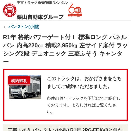
中古トラック販売/買取/レンタル
バン 2トン(小型)
R1年 格納パワーゲート付！ 標準ロング パネル
バン 内高220㎝ 積載2,950㎏ 左サイド扉付 ラッ
シング2段 デュオニック 三菱ふそう キャンタ
ー
このトラックは、おかげさまをもち
成約御礼
ましてご成約いただきました。
条件の似たトラックを下記にてご紹介し
ております。よろしければご覧くださ
い。
三菱ふそう バン ２トン(小型) R1年 2PG-FEAV0と似た