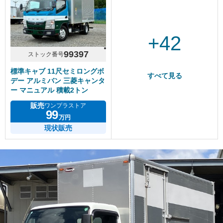
+42
99397
ストック番号
標準キャブ 11尺セミロングボ
すべて見る
デー アルミバン 三菱キャンタ
ー マニュアル 積載2トン
販売
ワンプラストア
99
万円
現状販売