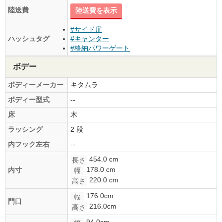
陸送費
陸送費を表示
#サイド扉
ハッシュタグ
#キャンター
#格納パワーゲート
ボデー
ボディーメーカー
キタムラ
ボディー型式
--
床
木
ラッシング
2 段
内フック左右
--
454.0 cm
長さ
178.0 cm
内寸
幅
220.0 cm
高さ
176.0cm
幅
門口
216.0cm
高さ
94.0cm