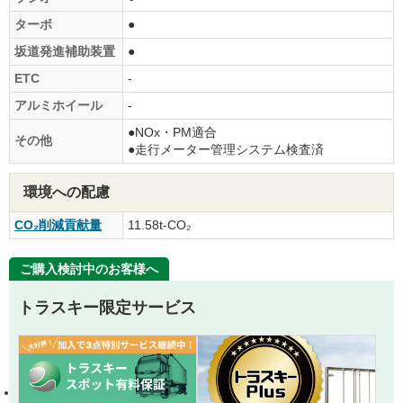
ターボ
●
坂道発進補助装置
●
ETC
-
アルミホイール
-
●NOx・PM適合
その他
●走行メーター管理システム検査済
環境への配慮
CO₂削減貢献量
11.58t-CO₂
ご購入検討中のお客様へ
トラスキー限定サービス