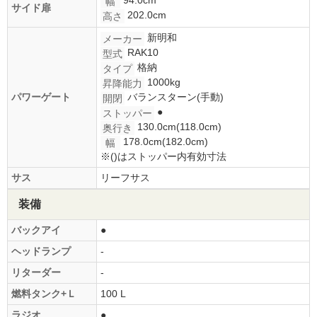
幅
サイド扉
202.0cm
高さ
新明和
メーカー
RAK10
型式
格納
タイプ
1000kg
昇降能力
パワーゲート
バランスターン(手動)
開閉
●
ストッパー
130.0cm(118.0cm)
奥行き
178.0cm(182.0cm)
幅
※()はストッパー内有効寸法
サス
リーフサス
装備
バックアイ
●
ヘッドランプ
-
リターダー
-
燃料タンク+Ｌ
100 L
ラジオ
●