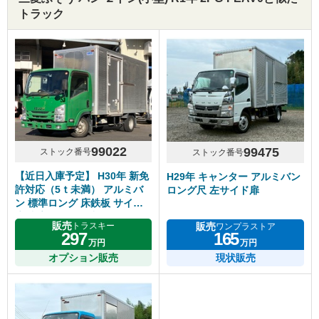
トラック
99022
99475
ストック番号
ストック番号
【近日入庫予定】 H30年 新免
H29年 キャンター アルミバン
許対応（5ｔ未満） アルミバ
ロング尺 左サイド扉
ン 標準ロング 床鉄板 サイド
扉 内高218cm 5速マニュアル
販売
販売
トラスキー
ワンプラストア
いすゞエルフ
297
165
万円
万円
オプション販売
現状販売