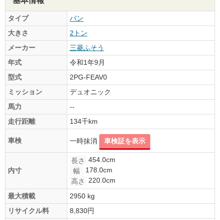
基本情報
タイプ
バン
大きさ
2トン
メーカー
三菱ふそう
年式
令和1年9月
型式
2PG-FEAV0
ミッション
デュオニック
馬力
--
走行距離
134千km
車検
一時抹消
車検証を表示
454.0cm
長さ
178.0cm
内寸
幅
220.0cm
高さ
最大積載
2950 kg
リサイクル料
8,830円