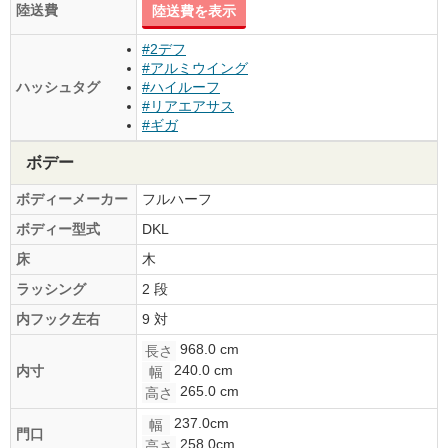
陸送費
陸送費を表示
#2デフ
#アルミウイング
ハッシュタグ
#ハイルーフ
#リアエアサス
#ギガ
ボデー
ボディーメーカー
フルハーフ
ボディー型式
DKL
床
木
ラッシング
2 段
内フック左右
9 対
968.0 cm
長さ
240.0 cm
内寸
幅
265.0 cm
高さ
237.0cm
幅
門口
258.0cm
高さ