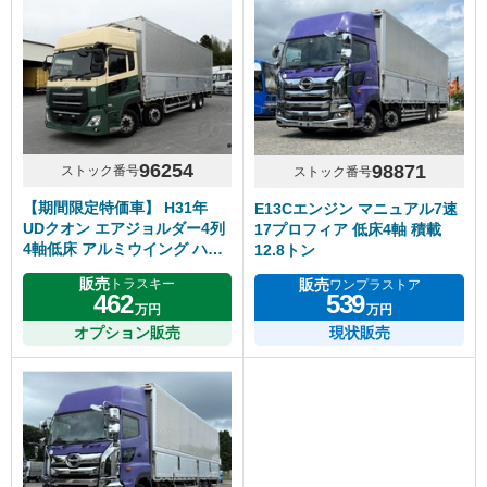
96254
98871
ストック番号
ストック番号
【期間限定特価車】 H31年
E13Cエンジン マニュアル7速
UDクオン エアジョルダー4列
17プロフィア 低床4軸 積載
4軸低床 アルミウイング ハイ
12.8トン
ルーフ リアエアサス アルミホ
販売
販売
トラスキー
ワンプラストア
イール エスコット
462
539
万円
万円
オプション販売
現状販売