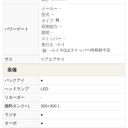
-
メーカー
--
型式
無
タイプ
--
昇降能力
パワーゲート
-
開閉
-
ストッパー
--(--)
奥行き
--(--)
※()はストッパー内有効寸法
幅
サス
リアエアサス
装備
バックアイ
●
ヘッドランプ
LED
リターダー
-
燃料タンク+Ｌ
300+300 L
ラジオ
●
ターボ
●