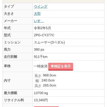
タイプ
ウイング
大きさ
大型
メーカー
いすゞ
年式
令和2年5月
型式
2PG-CYJ77C
ミッション
スムーサー(3ペダル)
馬力
380 ps
走行距離
911千km
車検
一時抹消
車検証を表示
968.0cm
長さ
240.0cm
内寸
幅
265.0cm
高さ
最大積載
13700 kg
リサイクル料
13,340円