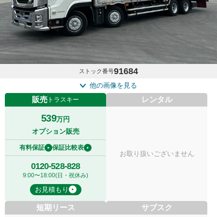
91684
ストック番号
他の画像を見る
販売
レンタル
トラスキー
539
万円
オプション販売
有料保証
保証比較表
お取り扱いございません
0120-528-828
9:00〜18:00(日・祝休み)
お見積もり
短期リース
サブスク