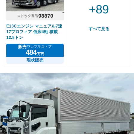
+89
98870
ストック番号
E13Cエンジン マニュアル7速
すべて見る
17プロフィア 低床4軸 積載
12.8トン
販売
ワンプラストア
484
万円
現状販売