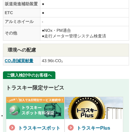
坂道発進補助装置
●
ETC
●
アルミホイール
-
●NOx・PM適合
その他
●走行メーター管理システム検査済
環境への配慮
CO₂削減貢献量
43.96t-CO₂
ご購入検討中のお客様へ
トラスキー限定サービス
トラスキースポット
トラスキーPlus