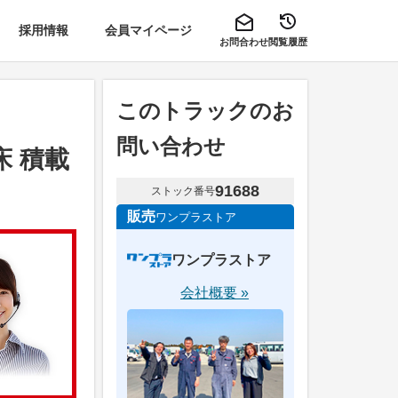
採用情報
会員マイページ
お問合わせ
閲覧履歴
このトラックのお
問い合わせ
床 積載
91688
ストック番号
販売
ワンプラストア
ワンプラストア
会社概要 »