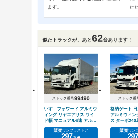
ます。
た
62
似たトラックが、あと
台あります！
99490
ストック番号
ストック番
いすゞフォワード アルミウ
格納ゲート 
ィング リヤエアサス ワイ
アルミウィン
ド幅 マニュアル6速 アルミ
ス ターボ24
ホイール
ル6速 積載2.
販売
販売
ワンプラストア
ワン
297
29
万円