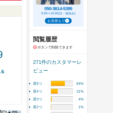
050-3614-5395
9:00〜18:00(日・祝休み)
お見積もり
閲覧履歴
ボタンで削除できます
9
271件のカスタマーレ
ビュー
見る
星5つ
64%
星4つ
31%
星3つ
4%
星2つ
1%