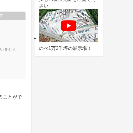
さい
ク
のべ1万2千坪の展示場！
いません
ることがで