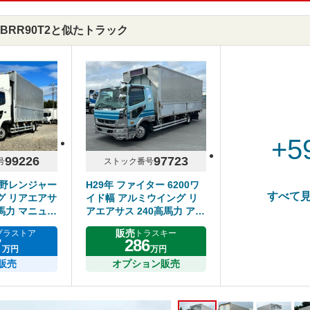
G-BRR90T2と似たトラック
+5
99226
97723
号
ストック番号
日野レンジャー
H29年 ファイター 6200ワ
すべて
グ リアエアサ
イド幅 アルミウイング リ
0馬力 マニュア
アエアサス 240高馬力 アル
3トン
ミホイール メッキパーツ多
販売
プラストア
トラスキー
数 床鉄板 6MT
7
286
万円
万円
販売
オプション販売