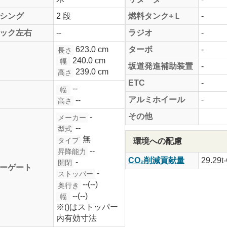
シング
2 段
燃料タンク+Ｌ
-
ック左右
--
ラジオ
-
623.0 cm
ターボ
-
長さ
240.0 cm
幅
坂道発進補助装置
-
239.0 cm
高さ
ETC
-
--
幅
アルミホイール
-
--
高さ
その他
-
メーカー
--
型式
無
タイプ
環境への配慮
--
昇降能力
CO₂削減貢献量
29.29t
-
開閉
ーゲート
-
ストッパー
--(--)
奥行き
--(--)
幅
※()はストッパー
内有効寸法