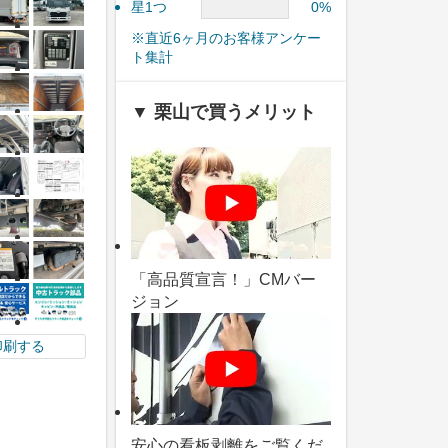
星1つ
0%
※直近6ヶ月のお客様アンケー
ト集計
▼ 栗山で買うメリット
「高品質宣言！」CMバー
ジョン
印刷する
安心の看板剥離をご覧くだ