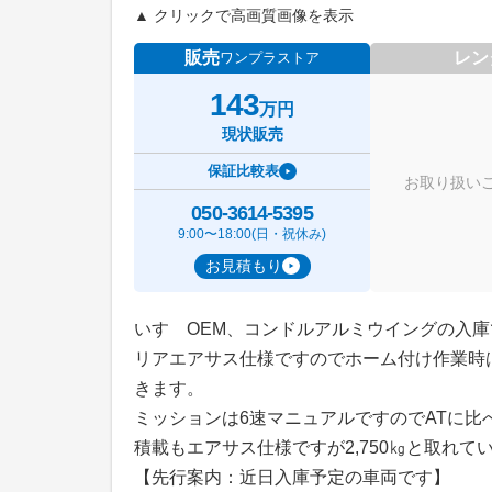
▲ クリックで高画質画像を表示
販売
レン
ワンプラストア
143
万円
現状販売
保証比較表
お取り扱い
050-3614-5395
9:00〜18:00(日・祝休み)
お見積もり
いすゞOEM、コンドルアルミウイングの入庫
リアエアサス仕様ですのでホーム付け作業時
きます。
ミッションは6速マニュアルですのでATに比
積載もエアサス仕様ですが2,750㎏と取れ
【先行案内：近日入庫予定の車両です】