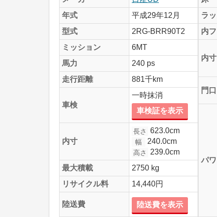
年式
平成29年12月
ラッ
型式
2RG-BRR90T2
内フ
ミッション
6MT
内寸
馬力
240 ps
走行距離
881千km
門口
一時抹消
車検
車検証を表示
623.0cm
長さ
240.0cm
内寸
幅
239.0cm
高さ
パワ
最大積載
2750 kg
リサイクル料
14,440円
陸送費
陸送費を表示