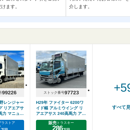
だけます。
介します。
+5
99226
97723
号
ストック番号
日野レンジャー
H29年 ファイター 6200ワ
すべて
グ リアエアサ
イド幅 アルミウイング リ
0馬力 マニュア
アエアサス 240高馬力 アル
3トン
ミホイール メッキパーツ多
販売
プラストア
トラスキー
数 床鉄板 6MT
7
286
万円
万円