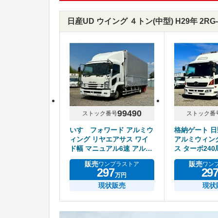
日産UD ウイング ４トン(中型) H29年 2R
99490
ストック番号
ストック番
いすゞフォワード アルミウ
格納ゲート 
ィング リヤエアサス ワイ
アルミウィン
ド幅 マニュアル6速 アルミ
ス ターボ24
ホイール
ル6速 積載2.
販売
販売
ワンプラストア
ワン
297
29
万円
現状販売
現状