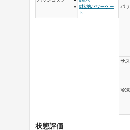
ハッシュタグ
#車検
パワ
#格納パワーゲー
ト
サス
冷凍
状態評価