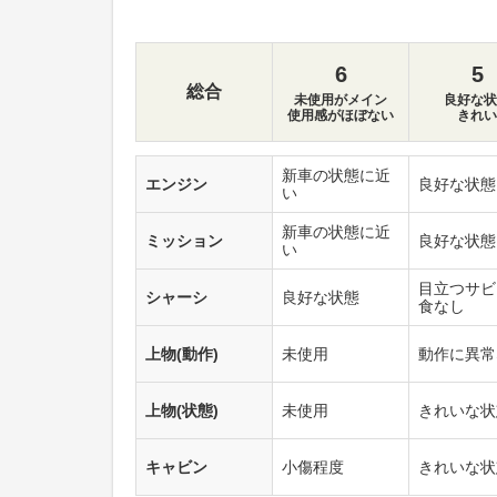
6
5
総合
未使用がメイン
良好な状
使用感がほぼない
きれい
新車の状態に近
エンジン
良好な状態
い
新車の状態に近
ミッション
良好な状態
い
目立つサビ
シャーシ
良好な状態
食なし
上物(動作)
未使用
動作に異常
上物(状態)
未使用
きれいな状
キャビン
小傷程度
きれいな状