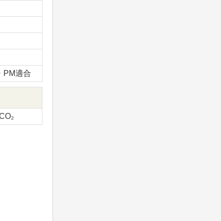
x・PM適合
-CO₂