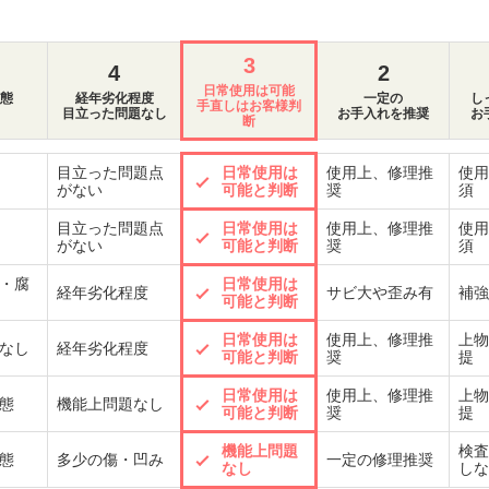
3
4
2
日常使用は可能
態
経年劣化程度
一定の
し
手直しはお客様判
目立った問題なし
お手入れを推奨
お
断
目立った問題点
日常使用は
使用上、修理推
使用
がない
可能と判断
奨
須
目立った問題点
日常使用は
使用上、修理推
使用
がない
可能と判断
奨
須
・腐
日常使用は
経年劣化程度
サビ大や歪み有
補強
可能と判断
日常使用は
使用上、修理推
上物
なし
経年劣化程度
可能と判断
奨
提
日常使用は
使用上、修理推
上物
態
機能上問題なし
可能と判断
奨
提
機能上問題
検査
態
多少の傷・凹み
一定の修理推奨
なし
しな