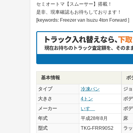
セミオートマ【スムーサー】搭載！
是非、現車確認もお待ちしております！
[keywords: Freezer van Isuzu 4ton Forward ]
基本情報
ボ
タイプ
冷凍バン
ジョ
大きさ
4トン
ボデ
メーカー
いすゞ
ボデ
年式
平成28年8月
床
型式
TKG-FRR90S2
ラッ