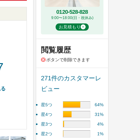
0120-528-828
9:00〜18:00(日・祝休み)
お見積もり
閲覧履歴
ボタンで削除できます
7
271件のカスタマーレ
ビュー
見る
星5つ
64%
星4つ
31%
星3つ
4%
星2つ
1%