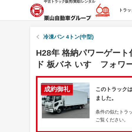
中古トラック販売/買取/レンタル
トラッ
冷凍バン 4トン(中型)
H28年 格納パワーゲート
ド 板バネ いすゞフォワ
成約御礼
このトラック
ました。
条件の似たトラ
ご覧ください。