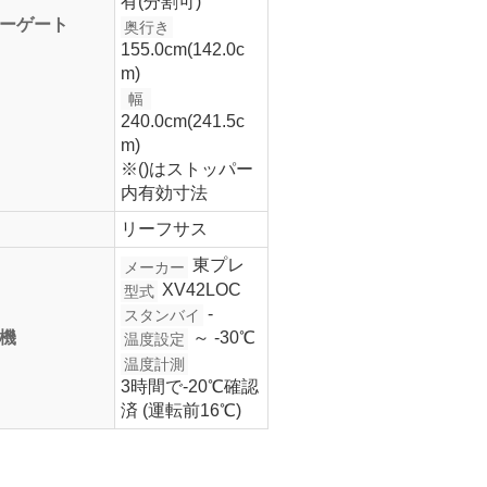
有(分割可)
ーゲート
奥行き
155.0cm(142.0c
m)
幅
240.0cm(241.5c
m)
※()はストッパー
内有効寸法
リーフサス
東プレ
メーカー
XV42LOC
型式
-
スタンバイ
機
～ -30℃
温度設定
温度計測
3時間で-20℃確認
済 (運転前16℃)