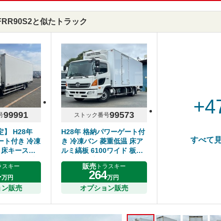
-FRR90S2と似たトラック
+4
99991
99573
号
ストック番号
】 H28年
H28年 格納パワーゲート付
すべて
ート付き 冷凍
き 冷凍バン 菱重低温 床ア
 床キースト
ルミ縞板 6100ワイド 板バ
ド 板バネ 6速
ネ サイド扉 6速マニュアル
販売
ラスキー
トラスキー
いすゞフォワー
日野レンジャー
4
264
万円
万円
ョン販売
オプション販売