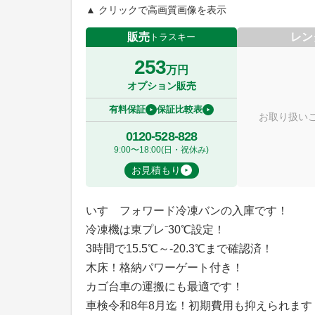
▲ クリックで高画質画像を表示
販売
レン
トラスキー
253
万円
オプション販売
有料保証
保証比較表
お取り扱い
0120-528-828
9:00〜18:00(日・祝休み)
お見積もり
いすゞフォワード冷凍バンの入庫です！
冷凍機は東プレ⁻30℃設定！
3時間で15.5℃～-20.3℃まで確認済！
木床！格納パワーゲート付き！
カゴ台車の運搬にも最適です！
車検令和8年8月迄！初期費用も抑えられます