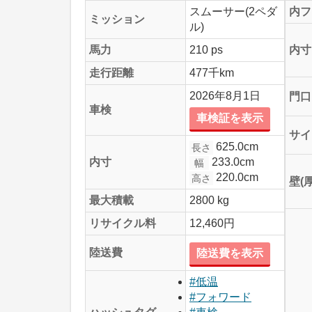
スムーサー(2ペダ
内フ
ミッション
ル)
馬力
210 ps
内寸
走行距離
477千km
2026年8月1日
門口
車検
車検証を表示
サイ
625.0cm
長さ
233.0cm
内寸
幅
220.0cm
高さ
壁(
最大積載
2800 kg
リサイクル料
12,460円
陸送費
陸送費を表示
#低温
#フォワード