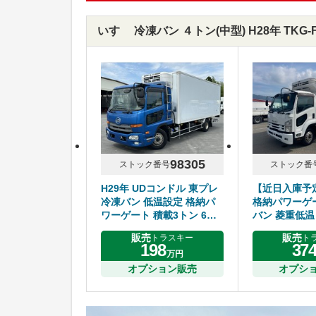
いすゞ 冷凍バン ４トン(中型) H28年 TKG
98305
ストック番号
ストック番
H29年 UDコンドル 東プレ
【近日入庫予定
冷凍バン 低温設定 格納パ
格納パワーゲ
ワーゲート 積載3トン 6MT
バン 菱重低温
アルミホイール
ン 6200ワイ
販売
販売
トラスキー
ト
マニュアル 
198
37
万円
ド
オプション販売
オプシ