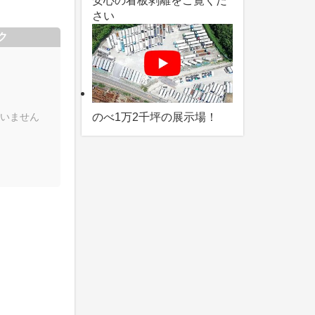
安心の看板剥離をご覧くだ
さい
ク
いません
のべ1万2千坪の展示場！