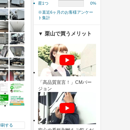
星1つ
0%
※直近6ヶ月のお客様アンケー
ト集計
▼ 栗山で買うメリット
「高品質宣言！」CMバー
ジョン
印刷する