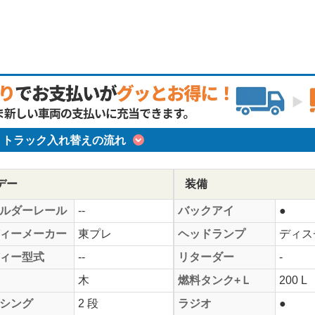
トラック入れ替えの流れ
デー
装備
ルダーレール
--
バックアイ
●
ィーメーカー
東プレ
ヘッドランプ
ディス
ィー型式
--
リターダー
-
木
燃料タンク+Ｌ
200 L
シング
2 段
ラジオ
●