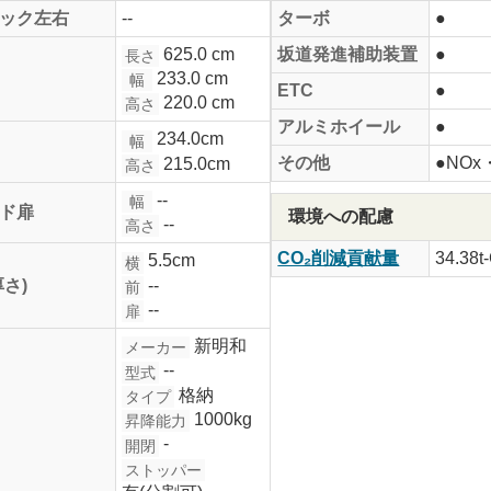
ック左右
--
ターボ
●
625.0 cm
坂道発進補助装置
●
長さ
233.0 cm
幅
ETC
●
220.0 cm
高さ
アルミホイール
●
234.0cm
幅
その他
●NO
215.0cm
高さ
--
幅
ド扉
環境への配慮
--
高さ
CO₂削減貢献量
34.38t
5.5cm
横
--
厚さ)
前
--
扉
新明和
メーカー
--
型式
格納
タイプ
1000kg
昇降能力
-
開閉
ストッパー