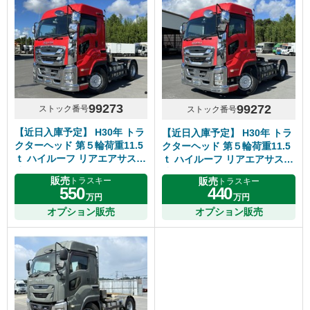
99273
99272
ストック番号
ストック番号
【近日入庫予定】 H30年 トラ
【近日入庫予定】 H30年 トラ
クターヘッド 第５輪荷重11.5
クターヘッド 第５輪荷重11.5
ｔ ハイルーフ リアエアサス 7
ｔ ハイルーフ リアエアサス 7
速マニュアル いすゞギガ
速マニュアル いすゞギガ
販売
販売
トラスキー
トラスキー
550
440
万円
万円
オプション販売
オプション販売