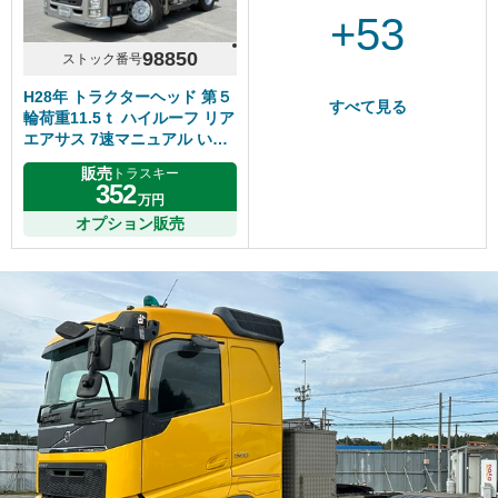
+53
98850
ストック番号
H28年 トラクターヘッド 第５
すべて見る
輪荷重11.5ｔ ハイルーフ リア
エアサス 7速マニュアル い
すゞギガ
販売
トラスキー
352
万円
オプション販売