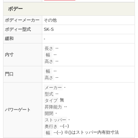
ボデー
ボディーメーカー
その他
ボディー型式
SK-S
緩和
-
--
長さ
--
内寸
幅
--
高さ
--
幅
門口
--
高さ
-
メーカー
--
型式
無
タイプ
--
昇降能力
パワーゲート
-
開閉
-
ストッパー
--(--)
奥行き
--(--)
※()はストッパー内有効寸法
幅