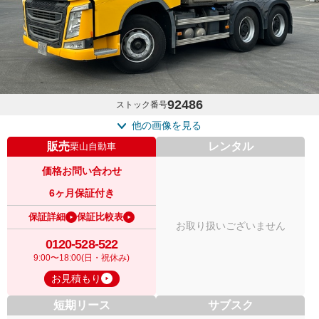
92486
ストック番号
他の画像を見る
販売
レンタル
栗山自動車
価格お問い合わせ
6ヶ月保証付き
保証詳細
保証比較表
お取り扱いございません
0120-528-522
9:00〜18:00(日・祝休み)
お見積もり
短期リース
サブスク