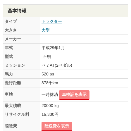
基本情報
タイプ
トラクター
大きさ
大型
メーカー
年式
平成29年1月
型式
-不明
ミッション
セミAT(2ペダル)
馬力
520 ps
走行距離
378千km
車検
一時抹消
車検証を表示
最大積載
20000 kg
リサイクル料
15,330円
陸送費
陸送費を表示