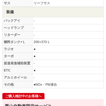
サス
リーフサス
装備
バックアイ
-
ヘッドランプ
-
リターダー
-
燃料タンク+Ｌ
200+370 L
ラジオ
●
ターボ
●
坂道発進補助装置
-
ETC
●
アルミホイール
-
その他
●NOx・PM適合
ご購入検討中のお客様へ