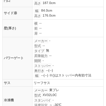
門口
187.0cm
高さ
84.0cm
幅
サイド扉
176.0cm
高さ
--
横
--
壁(厚さ)
前
--
扉
-
メーカー
--
型式
無
タイプ
--
昇降能力
パワーゲート
-
開閉
-
ストッパー
--(--)
奥行き
--(--)
※()はストッパー内有効寸法
幅
サス
リーフサス
東プレ
メーカー
XV32L0C
型式
-
冷凍機
スタンバイ
～ -30℃
温度設定