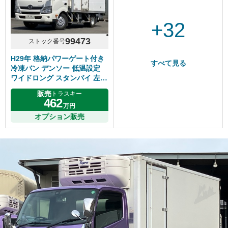
+32
99473
ストック番号
H29年 格納パワーゲート付き
すべて見る
冷凍バン デンソー 低温設定
ワイドロング スタンバイ 左サ
イドドア 床アルミ縞板 マニュ
販売
トラスキー
アル6速 日野デュトロ
462
万円
オプション販売