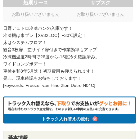
短期リース
サブスク
お取り扱いございません
お取り扱いございません
日野デュトロ冷凍バンの入庫です！
冷凍機は東プレ【XV32LOC】−30℃設定！
床はシステムフロア！
観音3枚扉、左サイド扉付きで作業効率もアップ！
冷凍機温度2時間で26度から-15度冷え確認済み。
ワイドロングボデー！
車検令和8年5月迄！初期費用も抑えられます！
是非、現車確認もお待ちしております！
[keywords: Freezer van Hino 2ton Dutro N04C]
トラック入れ替えの流れ
基本情報