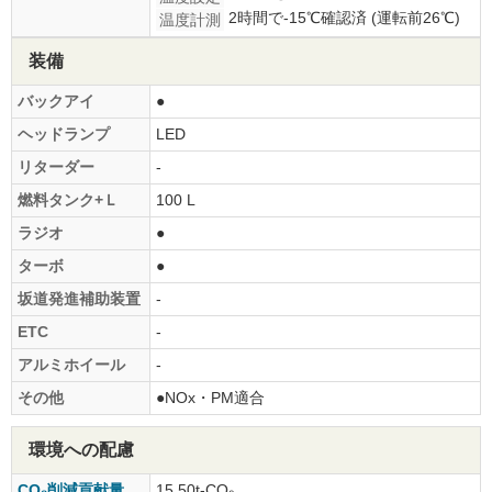
2時間で-15℃確認済 (運転前26℃)
温度計測
装備
バックアイ
●
ヘッドランプ
LED
リターダー
-
燃料タンク+Ｌ
100 L
ラジオ
●
ターボ
●
坂道発進補助装置
-
ETC
-
アルミホイール
-
その他
●NOx・PM適合
環境への配慮
CO₂削減貢献量
15.50t-CO₂