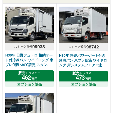
99933
98742
ストック番号
ストック番号
H30年 日野デュトロ 格納ゲー
H30年 格納パワーゲート付き
ト付冷凍バン ワイドロング 東
冷凍バン 東プレ低温 ワイドロ
プレ低温ｰ30℃設定 スタンバ
ング 床システムフロア 5速マ
イ付き 荷台床キーストン 積載
ニュアル ふそうキャンター
販売
販売
トラスキー
トラスキー
2900㎏ シフト6速MT
462
473
万円
万円
オプション販売
オプション販売