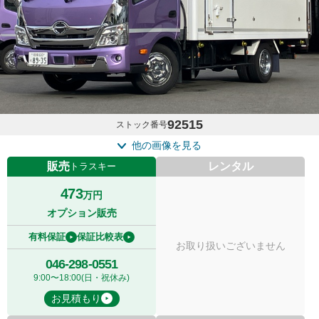
92515
ストック番号
他の画像を見る
販売
レンタル
トラスキー
473
万円
オプション販売
有料保証
保証比較表
お取り扱いございません
046-298-0551
9:00〜18:00(日・祝休み)
お見積もり