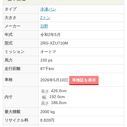
タイプ
冷凍バン
大きさ
2トン
メーカー
日野
年式
令和2年5月
型式
2RG-XZU710M
ミッション
オートマ
馬力
150 ps
走行距離
87千km
車検
2026年5月10日
車検証を表示
426.0cm
長さ
192.0cm
内寸
幅
186.0cm
高さ
最大積載
2000 kg
リサイクル料
8,820円