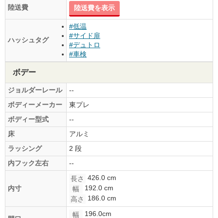
陸送費
陸送費を表示
#低温
#サイド扉
ハッシュタグ
#デュトロ
#車検
ボデー
ジョルダーレール
--
ボディーメーカー
東プレ
ボディー型式
--
床
アルミ
ラッシング
2 段
内フック左右
--
426.0 cm
長さ
192.0 cm
内寸
幅
186.0 cm
高さ
196.0cm
幅