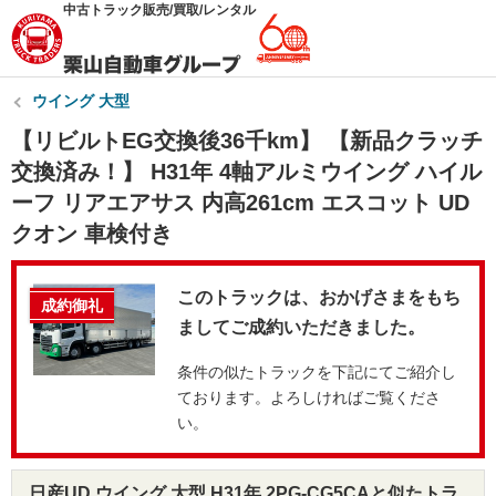
中古トラック販売/買取/レンタル
ウイング 大型
【リビルトEG交換後36千km】 【新品クラッチ
交換済み！】 H31年 4軸アルミウイング ハイル
ーフ リアエアサス 内高261cm エスコット UD
クオン 車検付き
このトラックは、おかげさまをもち
成約御礼
ましてご成約いただきました。
条件の似たトラックを下記にてご紹介し
ております。よろしければご覧くださ
い。
日産UD ウイング 大型 H31年 2PG-CG5CAと似たトラ