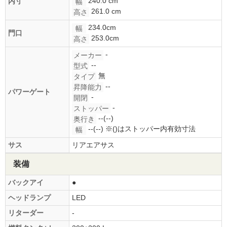
240.0 cm
内寸
幅
261.0 cm
高さ
234.0cm
幅
門口
253.0cm
高さ
-
メーカー
--
型式
無
タイプ
--
昇降能力
パワーゲート
-
開閉
-
ストッパー
--(--)
奥行き
--(--)
※()はストッパー内有効寸法
幅
サス
リアエアサス
装備
バックアイ
●
ヘッドランプ
LED
リターダー
-