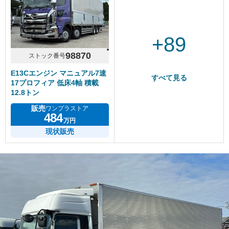
+89
98870
ストック番号
E13Cエンジン マニュアル7速
すべて見る
17プロフィア 低床4軸 積載
12.8トン
販売
ワンプラストア
484
万円
現状販売