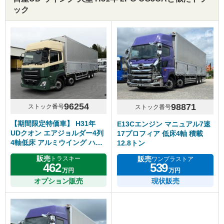
ック
96254
98871
ストック番号
ストック番号
【期間限定特価車】 H31年
E13Cエンジン マニュアル7速
UDクオン エアジョルダー4列
17プロフィア 低床4軸 積載
4軸低床 アルミウイング ハイ
12.8トン
ルーフ リアエアサス アルミホ
販売
販売
トラスキー
ワンプラストア
イール エスコット
462
539
万円
万円
オプション販売
現状販売