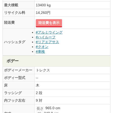
最大積載
13400 kg
リサイクル料
14,260円
陸送費
陸送費を表示
#アルミウイング
#ハイルーフ
ハッシュタグ
#リアエアサス
#クオン
#車検
ボデー
ボディーメーカー
トレクス
ボディー型式
--
床
木
ラッシング
2 段
内フック左右
9 対
965.0 cm
長さ