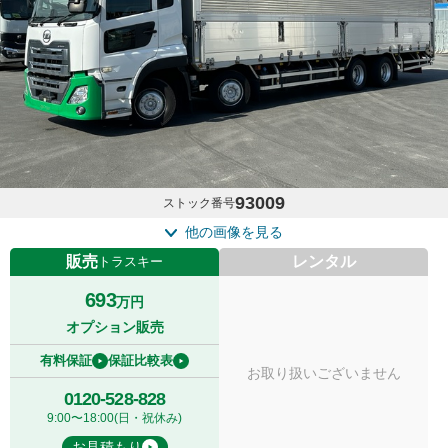
93009
ストック番号
他の画像を見る
販売
レンタル
トラスキー
693
万円
オプション販売
有料保証
保証比較表
お取り扱いございません
0120-528-828
9:00〜18:00(日・祝休み)
お見積もり