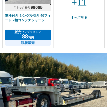
+11
99065
ストック番号
車検付き シングル引き 40フィ
すべて見る
ート 2軸コンテナシャーシ
販売
ワンプラストア
88
万円
現状販売