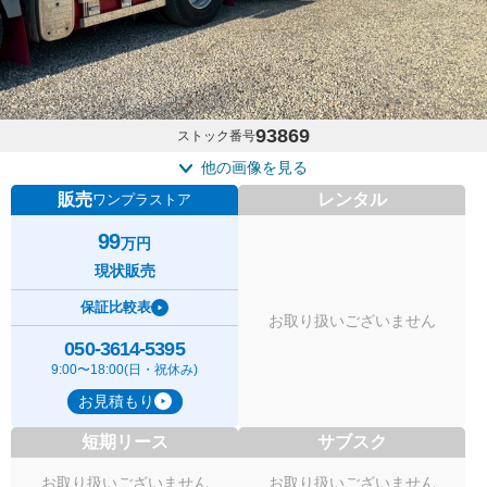
93869
ストック番号
他の画像を見る
販売
レンタル
ワンプラストア
99
万円
現状販売
保証比較表
お取り扱いございません
050-3614-5395
9:00〜18:00(日・祝休み)
お見積もり
短期リース
サブスク
お取り扱いございません
お取り扱いございません