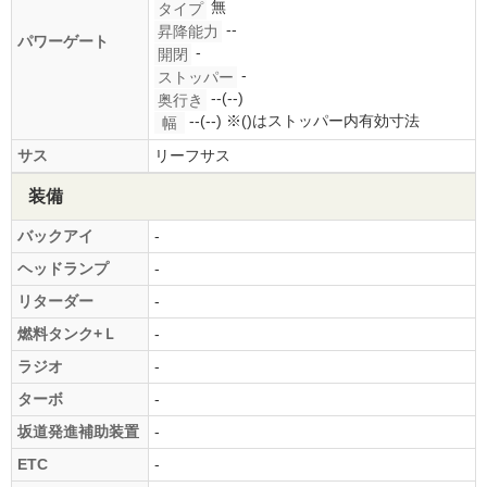
無
タイプ
--
昇降能力
パワーゲート
-
開閉
-
ストッパー
--(--)
奥行き
--(--)
※()はストッパー内有効寸法
幅
サス
リーフサス
装備
バックアイ
-
ヘッドランプ
-
リターダー
-
燃料タンク+Ｌ
-
ラジオ
-
ターボ
-
坂道発進補助装置
-
ETC
-