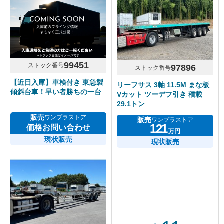
99451
ストック番号
97896
ストック番号
【近日入庫】車検付き 東急製
リーフサス 3軸 11.5M まな板
傾斜台車！早い者勝ちの一台
Vカット ツーデフ引き 積載
29.1トン
販売
ワンプラストア
販売
ワンプラストア
121
価格お問い合わせ
万円
現状販売
現状販売