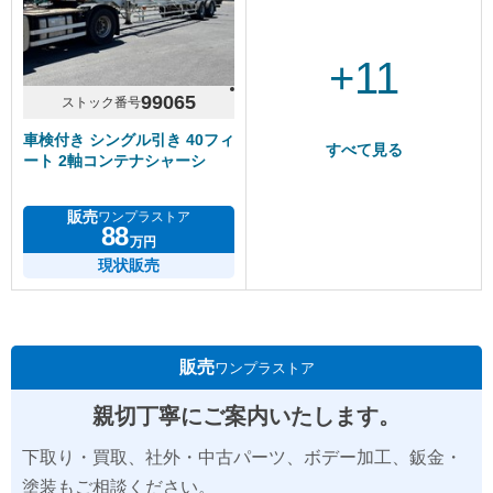
+11
99065
ストック番号
車検付き シングル引き 40フィ
すべて見る
ート 2軸コンテナシャーシ
販売
ワンプラストア
88
万円
現状販売
販売
ワンプラストア
親切丁寧にご案内いたします。
下取り・買取、社外・中古パーツ、ボデー加工、鈑金・
塗装もご相談ください。