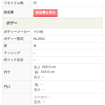
リサイクル料
円
陸送費
陸送費を表示
ボデー
ボディーメーカー
その他
ボディー型式
NL2001
床
木
ラッシング
--
内フック左右
--
620.0 cm
長さ
319.0 cm
内寸
幅
--
高さ
--
幅
門口
--
高さ
-
メーカー
--
型式