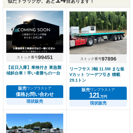
似たトラックが、あと
台あります！
99451
ストック番号
97896
ストック番号
【近日入庫】車検付き 東急製
リーフサス 3軸 11.5M まな板
傾斜台車！早い者勝ちの一台
Vカット ツーデフ引き 積載
29.1トン
販売
ワンプラストア
販売
ワンプラストア
121
価格お問い合わせ
万円
現状販売
現状販売